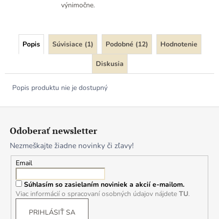
výnimočne.
Popis
Súvisiace (1)
Podobné (12)
Hodnotenie
Diskusia
Popis produktu nie je dostupný
Z
á
Odoberať newsletter
p
Nezmeškajte žiadne novinky či zľavy!
ä
t
Email
i
Súhlasím so zasielaním noviniek a akcií e-mailom.
e
Viac informácií o spracovaní osobných údajov nájdete
TU
.
PRIHLÁSIŤ SA