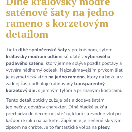
Dlhé kráľovsky modré
č
je
a
saténové šaty na jedno
0,0
m
z
e
rameno s korzetovým
5
hviezdičiek.
detailom
DLHÉ
ČIERNE
TRBLIETAVÉ
Tieto
dlhé spoločenské šaty
v prekrásnom, sýtom
TYLOVÉ
kráľovsky modrom odtieni
sú ušité z
výberového
ŠATY
S
padavého saténu
, ktorý jemne splýva pozdĺž postavy a
PREKLADANÝM
vytvára nádherný odlesk. Najzaujímavejším prvkom šiat
DEKOLTOM
je asymetrický strih
na jedno rameno
, ktorý na boku a v
A
VIAZANÍM
zadnej časti odhaľuje rafinovaný
transparentný
korzetový diel
s jemným tylom a priznanými kosticami.
64,90
€
Tento detail opticky zužuje pás a dodáva šatám
jedinečný, odvážny charakter. Dlhá hladká sukňa
prechádza do decentnej vlečky, ktorá sa zvodne vlní pri
každom kroku na parkete. Zapínanie je riešené skrytým
zipsom na chrbte. Je to fantastická voľba na
plesy,