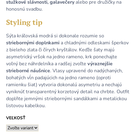
stužkové slávnosti, galavečery
alebo pre družičky na
honosnú svadbu.
Styling tip
Sýta kráľovská modrá si dokonale rozumie so
striebornými doplnkami
a chladnými odleskami šperkov
z bieleho zlata či čírych kryštálov. Keďže šaty majú
asymetrický vršok na jedno rameno, krk ponechajte
voľný bez náhrdelníka a radšej zvoľte
výraznejšie
strieborné náušnice
. Vlasy upravené do nadýchaných,
bohatých vĺn padajúcich na jedno rameno (oproti
ramienku šiat) vytvoria dokonalú asymetriu a nechajú
vyniknúť transparentný korzetový detail na chrbte. Outfit
doplňte jemnými striebornými sandálkami a metalickou
listovou kabelkou.
VEĽKOSŤ