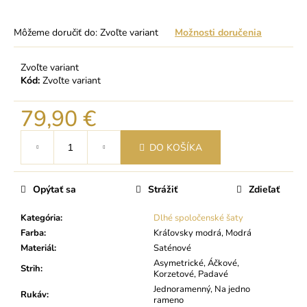
Môžeme doručiť do:
Zvoľte variant
Možnosti doručenia
Zvoľte variant
Kód:
Zvoľte variant
79,90 €
Jednotková
DO KOŠÍKA
cena:
Opýtať sa
Strážiť
Zdieľať
Kategória
:
Dlhé spoločenské šaty
Farba
:
Kráľovsky modrá, Modrá
Materiál
:
Saténové
Asymetrické, Áčkové,
Strih
:
Korzetové, Padavé
Jednoramenný, Na jedno
Rukáv
:
rameno