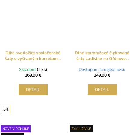
Dlhé svetložlté spoločenské
Dlhé staroružové čipkované
šaty s vyšívaným korzetom a
šaty Ladivine so šifónovou
šnurovaním
pelerínou
Skladom
(1 ks)
Dostupné na objednávku
169,90 €
149,90 €
DETAIL
DETAIL
34
NOVÉ V PONUKE
EXKLUZÍVNE