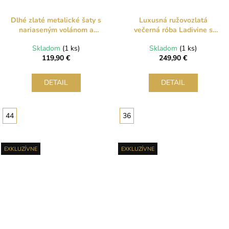
Dlhé zlaté metalické šaty s
Luxusná ružovozlatá
nariaseným volánom a
večerná róba Ladivine s
rozparkom
trblietavými ornamentmi a
Skladom
(1 ks)
Skladom
(1 ks)
perím
119,90 €
249,90 €
DETAIL
DETAIL
44
36
EXKLUZÍVNE
EXKLUZÍVNE