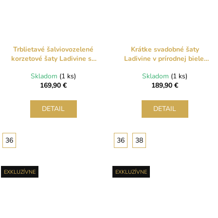
Trblietavé šalviovozelené
Krátke svadobné šaty
korzetové šaty Ladivine so
Ladivine v prírodnej bielej
šnurovaním
farbe s tylovými mašľami
Skladom
(1 ks)
Skladom
(1 ks)
169,90 €
189,90 €
DETAIL
DETAIL
36
36
38
EXKLUZÍVNE
EXKLUZÍVNE