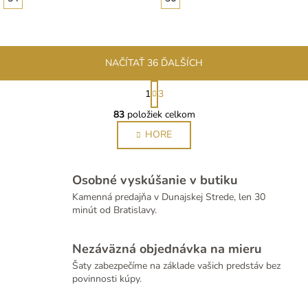
NAČÍTAŤ 36 ĎALŠÍCH
S
1
3
t
O
r
83
položiek celkom
v
á
l
HORE
n
á
k
d
o
v
a
Osobné vyskúšanie v butiku
a
c
Kamenná predajňa v Dunajskej Strede, len 30
n
i
minút od Bratislavy.
i
e
e
p
Nezáväzná objednávka na mieru
r
Šaty zabezpečíme na základe vašich predstáv bez
v
povinnosti kúpy.
k
y