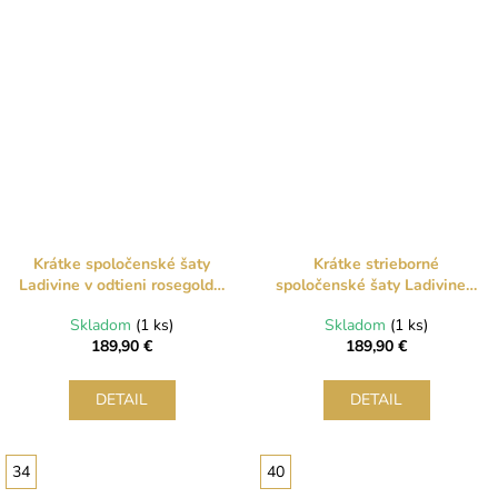
Krátke spoločenské šaty
Krátke strieborné
Ladivine v odtieni rosegold s
spoločenské šaty Ladivine s
tylovými mašľami
vyšívaným korzetom a
Skladom
(1 ks)
Skladom
(1 ks)
mašľami
189,90 €
189,90 €
DETAIL
DETAIL
34
40