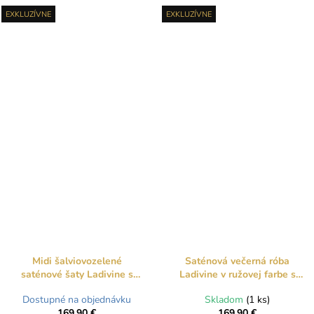
EXKLUZÍVNE
EXKLUZÍVNE
Midi šalviovozelené
Saténová večerná róba
saténové šaty Ladivine s
Ladivine v ružovej farbe s
pevným korzetom a
pevným korzetom a šálom
Dostupné na objednávku
Skladom
(1 ks)
viazaním na chrbte
169,90 €
169,90 €