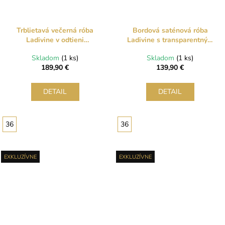
Trblietavá večerná róba
Bordová saténová róba
Ladivine v odtieni
Ladivine s transparentným
šampanského zlata s
korzetom a šnurovaním
Skladom
(1 ks)
Skladom
(1 ks)
korzetom a šnurovaním
189,90 €
139,90 €
DETAIL
DETAIL
36
36
EXKLUZÍVNE
EXKLUZÍVNE