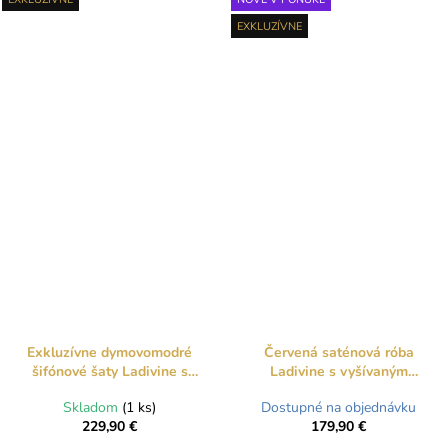
EXKLUZÍVNE
Exkluzívne dymovomodré
Červená saténová róba
šifónové šaty Ladivine s
Ladivine s vyšívaným
metalickým leskom pre
dekoltom a šnurovaním
Skladom
(1 ks)
Dostupné na objednávku
svadobné mamy
229,90 €
179,90 €