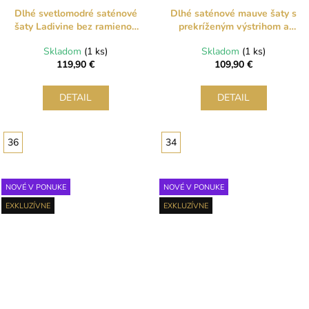
Dlhé svetlomodré saténové
Dlhé saténové mauve šaty s
šaty Ladivine bez ramienok
prekríženým výstrihom a
so šálom
drapovaním
Skladom
(1 ks)
Skladom
(1 ks)
119,90 €
109,90 €
DETAIL
DETAIL
36
34
NOVÉ V PONUKE
NOVÉ V PONUKE
EXKLUZÍVNE
EXKLUZÍVNE