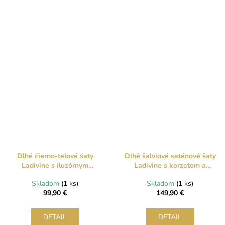
Dlhé čierno-telové šaty
Dlhé šalviové saténové šaty
Ladivine s iluzórnym
Ladivine s korzetom a
efektom a rozparkom
odopínateľnými ramienkami
Skladom
(1 ks)
Skladom
(1 ks)
99,90 €
149,90 €
DETAIL
DETAIL