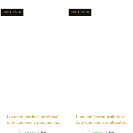
EXKLUZÍVNE
EXKLUZÍVNE
Luxusné bordové saténové
Luxusné čierne trblietavé
šaty Ladivine s padajúcimi
šaty Ladivine s multicolor
rukávmi a rozparkom
efektom a rozparkom