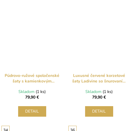
Púdrovo-ružové spoločenské
Luxusné červené korzetové
šaty s kamienkovým
šaty Ladivine so šnurovaním
korzetom
na chrbte
Skladom
(1 ks)
Skladom
(1 ks)
79,90 €
79,90 €
DETAIL
DETAIL
34
36