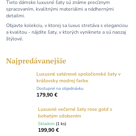
Tieto dámske luxusné šaty sú známe precíznym
á
spracovaním, kvalitnými materiálmi a nádhernými
j
detailmi.
s
Objavte kolekciu, v ktorej sa luxus stretáva s eleganciou
ť
a kvalitou - nájdite šaty, v ktorých vyniknete a sú naozaj
?
štýlové.
Najpredávanejšie
HĽADAŤ
Luxusné saténové spoločenské šaty v
kráľovsky modrej farbe
Dostupné na objednávku
179,90 €
O
d
p
Luxusné večerné šaty rose gold s
o
bohatým zdobením
r
Skladom
(1 ks)
ú
199,90 €