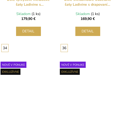
šaty Ladivine s
šaty Ladivine s drapovaním
kamienkovým korzetom a
a bočnou vlečkou
Skladom
(1 ks)
Skladom
(1 ks)
rozparkom
179,90 €
169,90 €
DETAIL
DETAIL
34
36
NOVÉ V PONUKE
NOVÉ V PONUKE
EXKLUZÍVNE
EXKLUZÍVNE