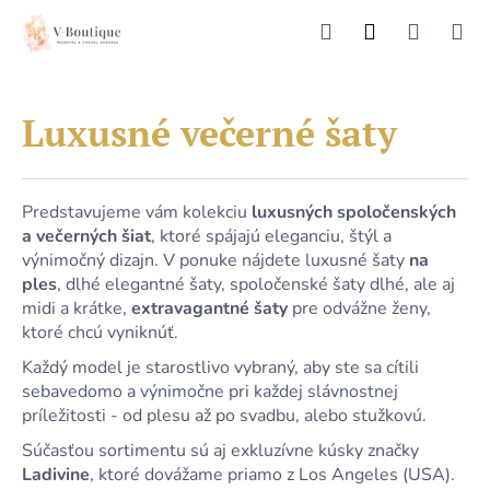
K
Prejsť
HĽADAŤ
NÁKU
M
Prihlásenie
na
o
obsah
Späť
Späť
š
KOŠÍK
í
Č
Luxusné večerné šaty
k
o
p
o
Predstavujeme vám kolekciu
luxusných spoločenských
t
a večerných šiat
, ktoré spájajú eleganciu, štýl a
r
výnimočný dizajn. V ponuke nájdete luxusné šaty
na
ples
, dlhé elegantné šaty, spoločenské šaty dlhé, ale aj
e
midi a krátke,
extravagantné šaty
pre odvážne ženy,
b
ktoré chcú vyniknúť.
u
Každý model je starostlivo vybraný, aby ste sa cítili
j
sebavedomo a výnimočne pri každej slávnostnej
e
príležitosti - od plesu až po svadbu, alebo stužkovú.
t
Súčasťou sortimentu sú aj exkluzívne kúsky značky
e
Ladivine
, ktoré dovážame priamo z Los Angeles (USA).
n