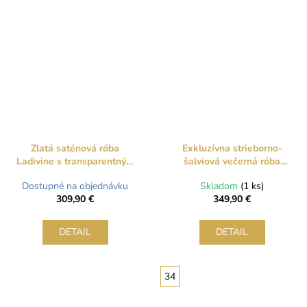
Zlatá saténová róba
Exkluzívna strieborno-
Ladivine s transparentným
šalviová večerná róba
šperkovým korzetom a
Ladivine s bohatým
Dostupné na objednávku
Skladom
(1 ks)
riasením
kamienkovým zdobením a
309,90 €
349,90 €
vlečkou
DETAIL
DETAIL
34