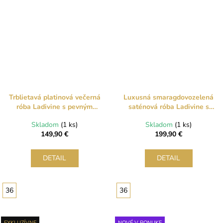
Trblietavá platinová večerná
Luxusná smaragdovozelená
róba Ladivine s pevným
saténová róba Ladivine s
korzetom a zmyselným
flitrovaným korzetom a
Skladom
(1 ks)
Skladom
(1 ks)
šnurovaním
rozparkom
149,90 €
199,90 €
DETAIL
DETAIL
36
36
EXKLUZÍVNE
NOVÉ V PONUKE