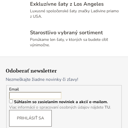
v
Exkluzívne šaty z Los Angeles
ý
Luxusné spoločenské šaty značky Ladivine priamo
p
z USA.
i
s
Starostlivo vybraný sortiment
u
Ponúkame len šaty, v ktorých sa budete cítiť
výnimočne.
Z
á
Odoberať newsletter
p
Nezmeškajte žiadne novinky či zľavy!
ä
t
Email
i
Súhlasím so zasielaním noviniek a akcií e-mailom.
e
Viac informácií o spracovaní osobných údajov nájdete
TU
.
PRIHLÁSIŤ SA