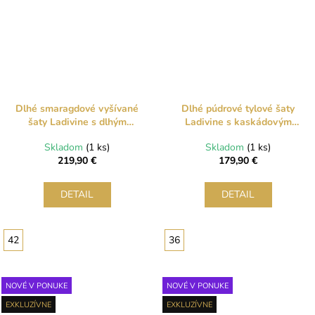
Dlhé smaragdové vyšívané
Dlhé púdrové tylové šaty
šaty Ladivine s dlhým
Ladivine s kaskádovým
rukávom a vlečkou
trblietaním
Skladom
(1 ks)
Skladom
(1 ks)
219,90 €
179,90 €
DETAIL
DETAIL
42
36
NOVÉ V PONUKE
NOVÉ V PONUKE
EXKLUZÍVNE
EXKLUZÍVNE