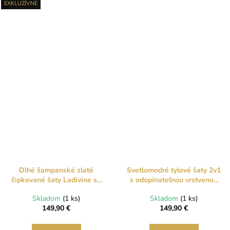
EXKLUZÍVNE
Dlhé šampanské zlaté
Svetlomodré tylové šaty 2v1
čipkované šaty Ladivine so
s odopínateľnou vrstvenou
šifónovou pelerínou
sukňou
Skladom
(1 ks)
Skladom
(1 ks)
149,90 €
149,90 €