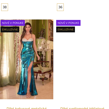
38
36
NOVÉ V PONUKE
NOVÉ V PONUKE
EXKLUZÍVNE
EXKLUZÍVNE
Dlhé tyrkysové metalické
Dlhé svetlomodré trblietavé