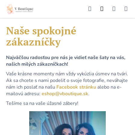
K
Prejsť
HĽADAŤ
NÁKU
M
Prihlásenie
na
o
obsah
Späť
Späť
š
KOŠÍK
í
Naše spokojné
Č
k
zákazníčky
o
p
o
Najväčšou radosťou pre nás je vidieť naše šaty na vás,
t
našich milých zákazníčkach!
r
Vaše krásne momenty nám vždy vykúzlia úsmev na tvári.
e
Ak sa chcete s nami podeliť o svoje fotografie, neváhajte
b
nám ich poslať na našu
Facebook stránku
alebo na e-
mailovú adresu:
eshop@vboutique.sk
.
u
j
Tešíme sa na vaše úžasné zábery!
e
t
e
n