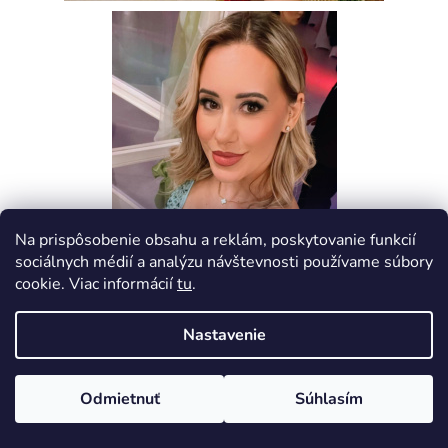
Na prispôsobenie obsahu a reklám, poskytovanie funkcií
sociálnych médií a analýzu návštevnosti používame súbory
cookie. Viac informácií
tu
.
Nastavenie
Nenašli ste svoju veľkosť? Žiadny problém! Napíšte nám,
informujte sa o dostupných veľkostiach na objednávku a
my vám ju dodáme. Viac info nájdete na podstránke
Odmietnuť
Súhlasím
Kontakt.