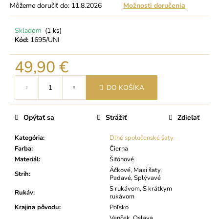
Môžeme doručiť do:
11.8.2026
Možnosti doručenia
Skladom
(1 ks)
Kód:
1695/UNI
49,90 €
Jednotková
DO KOŠÍKA
cena:
Opýtať sa
Strážiť
Zdieľať
Kategória
:
Dlhé spoločenské šaty
Farba
:
Čierna
Materiál
:
Šifónové
Áčkové, Maxi šaty,
Strih
:
Padavé, Splývavé
S rukávom, S krátkym
Rukáv
:
rukávom
Krajina pôvodu
:
Poľsko
Venček, Oslava,