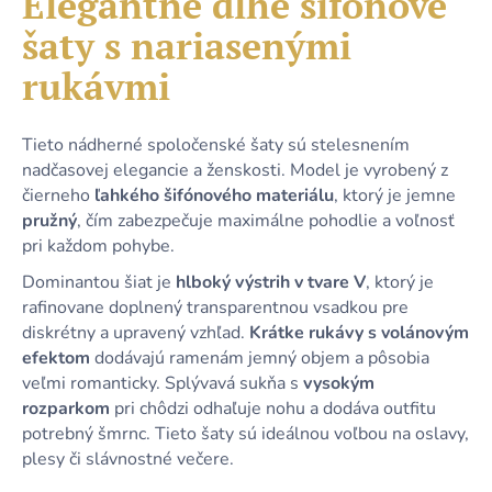
Elegantné dlhé šifónové
č
je
a
šaty s nariasenými
0,0
m
z
e
rukávmi
5
hviezdičiek.
KRÁTKE
Tieto nádherné spoločenské šaty sú stelesnením
SVETLORUŽOVÉ
nadčasovej elegancie a ženskosti. Model je vyrobený z
VOLÁNOVÉ
čierneho
ľahkého šifónového materiálu
, ktorý je jemne
ŠATY
S
pružný
, čím zabezpečuje maximálne pohodlie a voľnosť
DRAPOVANÝM
pri každom pohybe.
VÝSTRIHOM
39,90
Dominantou šiat je
hlboký výstrih v tvare V
, ktorý je
€
rafinovane doplnený transparentnou vsadkou pre
diskrétny a upravený vzhľad.
Krátke rukávy s volánovým
efektom
dodávajú ramenám jemný objem a pôsobia
veľmi romanticky. Splývavá sukňa s
vysokým
rozparkom
pri chôdzi odhaľuje nohu a dodáva outfitu
potrebný šmrnc. Tieto šaty sú ideálnou voľbou na oslavy,
plesy či slávnostné večere.