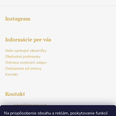
Instagram
Informácie pre vás
Naše spokojné zákazníčky
Obchodné podmienky
Ochrana osobných údajov
Odstúpenie od zmluvy
Kontakt
Kontakt
eshop
@
vboutique.sk
+421917765941
Na prispôsobenie obsahu a reklám, poskytovanie funkcií