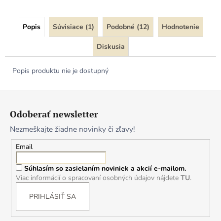
Popis
Súvisiace (1)
Podobné (12)
Hodnotenie
Diskusia
Popis produktu nie je dostupný
Z
á
Odoberať newsletter
p
Nezmeškajte žiadne novinky či zľavy!
ä
t
Email
i
Súhlasím so zasielaním noviniek a akcií e-mailom.
e
Viac informácií o spracovaní osobných údajov nájdete
TU
.
PRIHLÁSIŤ SA