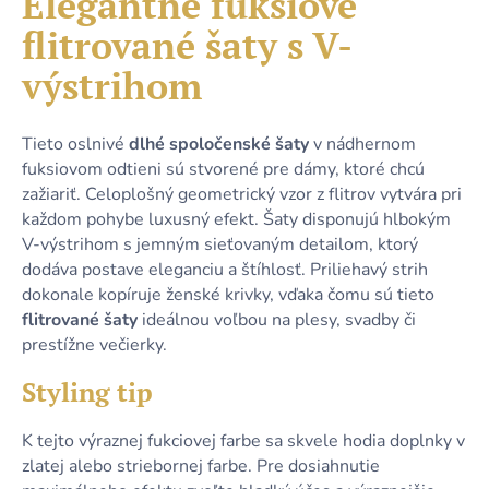
Elegantné fuksiové
č
je
a
flitrované šaty s V-
0,0
m
z
e
výstrihom
5
hviezdičiek.
STRIEBORNÉ
Tieto oslnivé
dlhé spoločenské šaty
v nádhernom
PUZDROVÉ
fuksiovom odtieni sú stvorené pre dámy, ktoré chcú
TRBLIETAVÉ
zažiariť. Celoplošný geometrický vzor z flitrov vytvára pri
DLHÉ
SPOLOČENSKÉ
každom pohybe luxusný efekt. Šaty disponujú hlbokým
ŠATY
V-výstrihom s jemným sieťovaným detailom, ktorý
S
ROZPARKOM
dodáva postave eleganciu a štíhlosť. Priliehavý strih
dokonale kopíruje ženské krivky, vďaka čomu sú tieto
49,90
€
flitrované šaty
ideálnou voľbou na plesy, svadby či
prestížne večierky.
Styling tip
K tejto výraznej fukciovej farbe sa skvele hodia doplnky v
zlatej alebo striebornej farbe. Pre dosiahnutie