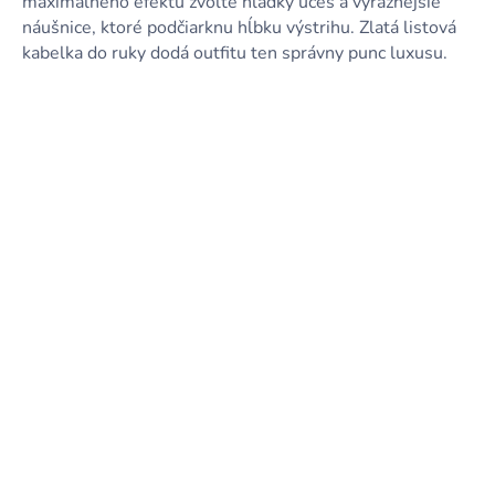
maximálneho efektu zvoľte hladký účes a výraznejšie
náušnice, ktoré podčiarknu hĺbku výstrihu. Zlatá listová
kabelka do ruky dodá outfitu ten správny punc luxusu.