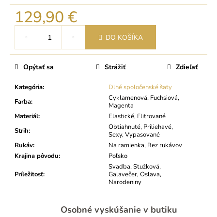
129,90 €
Jednotková
DO KOŠÍKA
cena:
Opýtať sa
Strážiť
Zdieľať
Kategória
:
Dlhé spoločenské šaty
Cyklamenová, Fuchsiová,
Farba
:
Magenta
Materiál
:
Elastické, Flitrované
Obtiahnuté, Priliehavé,
Strih
:
Sexy, Vypasované
Rukáv
:
Na ramienka, Bez rukávov
Krajina pôvodu
:
Poľsko
Svadba, Stužková,
Príležitosť
:
Galavečer, Oslava,
Narodeniny
Osobné vyskúšanie v butiku