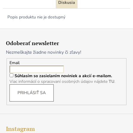
Diskusia
Popis produktu nie je dostupný
Z
á
Odoberať newsletter
p
Nezmeškajte žiadne novinky či zľavy!
ä
t
Email
i
Súhlasím so zasielaním noviniek a akcií e-mailom.
e
Viac informácií o spracovaní osobných údajov nájdete
TU
.
PRIHLÁSIŤ SA
Instagram