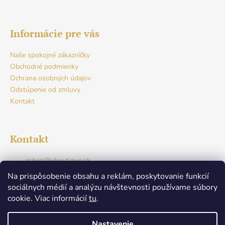
Informácie pre vás
Naše spokojné zákazníčky
Obchodné podmienky
Ochrana osobných údajov
Odstúpenie od zmluvy
Kontakt
Kontakt
eshop
@
vboutique.sk
+421917765941
Na prispôsobenie obsahu a reklám, poskytovanie funkcií
Facebook
sociálnych médií a analýzu návštevnosti používame súbory
v.boutique.dunajskastreda
cookie. Viac informácií
tu
.
+421917765941
Nastavenie