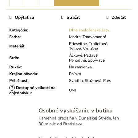
Opýtať sa
Strážiť
Zdieľať
Kategória
:
Dlhé spoločenské šaty
Farba
:
Modrá, Tmavomodrá
Priesvitné, Trblietavé,
Materiál
:
Tylové, Vzdušné
Áčkové, Padavé,
Strih
:
Pohodlné, Splývavé
Rukáv
:
Na ramienka
Krajina pôvodu
:
Poľsko
Príležitosť
:
Svadba, Stužková, Ples
?
Dostupné veľkosti na
UNI
objednávku
:
Osobné vyskúšanie v butiku
Kamenná predajňa v Dunajskej Strede, len
30 minút od Bratislavy.