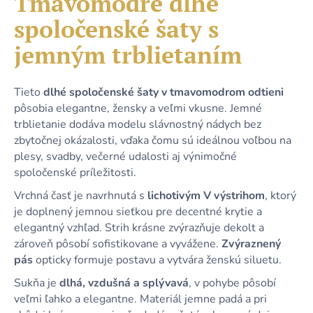
Tmavomodré dlhé
č
je
a
spoločenské šaty s
0,0
m
z
e
jemným trblietaním
5
hviezdičiek.
DLHÉ
Tieto
dlhé spoločenské šaty v tmavomodrom odtieni
ČIERNE
pôsobia elegantne, žensky a veľmi vkusne. Jemné
TRBLIETAVÉ
trblietanie dodáva modelu slávnostný nádych bez
TYLOVÉ
ŠATY
zbytočnej okázalosti, vďaka čomu sú ideálnou voľbou na
S
plesy, svadby, večerné udalosti aj výnimočné
PREKLADANÝM
DEKOLTOM
spoločenské príležitosti.
A
Vrchná časť je navrhnutá s
lichotivým V výstrihom
, ktorý
VIAZANÍM
je doplnený jemnou sieťkou pre decentné krytie a
64,90
€
elegantný vzhľad. Strih krásne zvýrazňuje dekolt a
zároveň pôsobí sofistikovane a vyvážene.
Zvýraznený
pás
opticky formuje postavu a vytvára ženskú siluetu.
Sukňa je
dlhá, vzdušná a splývavá
, v pohybe pôsobí
veľmi ľahko a elegantne. Materiál jemne padá a pri