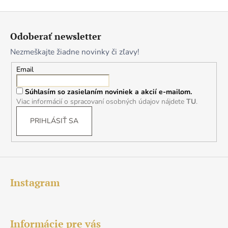
Z
á
Odoberať newsletter
p
Nezmeškajte žiadne novinky či zľavy!
ä
t
Email
i
Súhlasím so zasielaním noviniek a akcií e-mailom.
e
Viac informácií o spracovaní osobných údajov nájdete
TU
.
PRIHLÁSIŤ SA
Instagram
Informácie pre vás