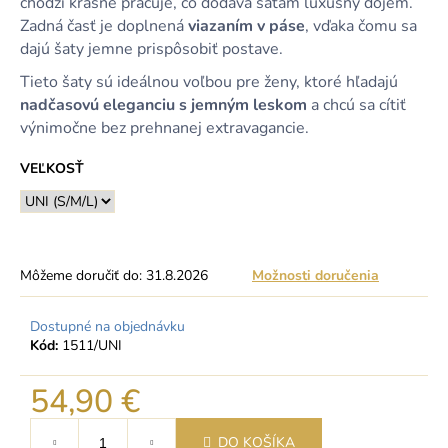
chôdzi krásne pracuje, čo dodáva šatám luxusný dojem.
Zadná časť je doplnená
viazaním v páse
, vďaka čomu sa
dajú šaty jemne prispôsobiť postave.
Tieto šaty sú ideálnou voľbou pre ženy, ktoré hľadajú
nadčasovú eleganciu s jemným leskom
a chcú sa cítiť
výnimočne bez prehnanej extravagancie.
VEĽKOSŤ
Môžeme doručiť do:
31.8.2026
Možnosti doručenia
Dostupné na objednávku
Kód:
1511/UNI
54,90 €
Jednotková
DO KOŠÍKA
cena: