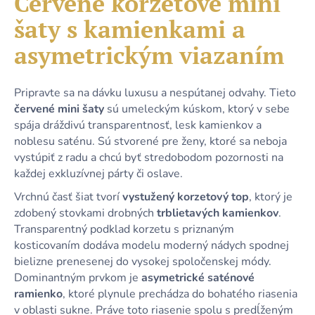
Červené korzetové mini
č
je
a
šaty s kamienkami a
0,0
m
z
e
asymetrickým viazaním
5
hviezdičiek.
STRIEBORNÉ
Pripravte sa na dávku luxusu a nespútanej odvahy. Tieto
PUZDROVÉ
červené mini šaty
sú umeleckým kúskom, ktorý v sebe
TRBLIETAVÉ
spája dráždivú transparentnosť, lesk kamienkov a
DLHÉ
SPOLOČENSKÉ
noblesu saténu. Sú stvorené pre ženy, ktoré sa neboja
ŠATY
vystúpiť z radu a chcú byť stredobodom pozornosti na
S
ROZPARKOM
každej exkluzívnej párty či oslave.
49,90
Vrchnú časť šiat tvorí
vystužený korzetový top
, ktorý je
€
zdobený stovkami drobných
trblietavých kamienkov
.
Transparentný podklad korzetu s priznaným
kosticovaním dodáva modelu moderný nádych spodnej
bielizne prenesenej do vysokej spoločenskej módy.
Dominantným prvkom je
asymetrické saténové
ramienko
, ktoré plynule prechádza do bohatého riasenia
v oblasti sukne. Práve toto riasenie spolu s predĺženým