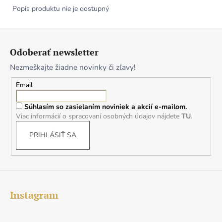
Popis produktu nie je dostupný
Z
á
Odoberať newsletter
p
Nezmeškajte žiadne novinky či zľavy!
ä
t
Email
i
Súhlasím so zasielaním noviniek a akcií e-mailom.
e
Viac informácií o spracovaní osobných údajov nájdete
TU
.
PRIHLÁSIŤ SA
Instagram