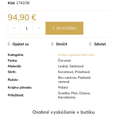
Kód:
1742/36
94,90 €
Jednotková
DO KOŠÍKA
cena:
Opýtať sa
Strážiť
Zdieľať
Kategória
:
Krátke spoločenské šaty
Farba
:
Červená
Materiál
:
Lesklé, Saténové
Strih
:
Korzetové, Priliehavé
Bez rukávov, Padnuté
Rukáv
:
ramená
Krajina pôvodu
:
Poľsko
Svadba, Ples, Oslava,
Príležitosť
:
Narodeniny
Osobné vyskúšanie v butiku