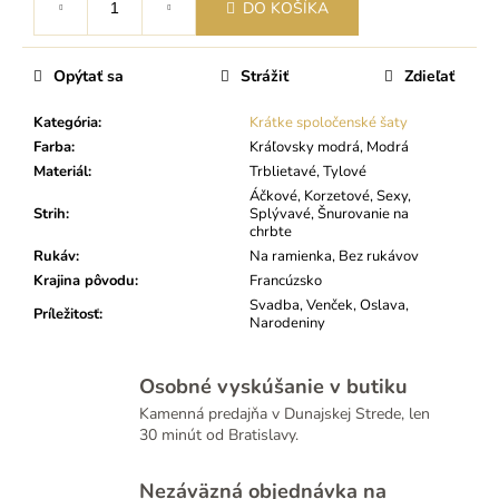
DO KOŠÍKA
cena:
Opýtať sa
Strážiť
Zdieľať
Kategória
:
Krátke spoločenské šaty
Farba
:
Kráľovsky modrá, Modrá
Materiál
:
Trblietavé, Tylové
Áčkové, Korzetové, Sexy,
Strih
:
Splývavé, Šnurovanie na
chrbte
Rukáv
:
Na ramienka, Bez rukávov
Krajina pôvodu
:
Francúzsko
Svadba, Venček, Oslava,
Príležitosť
:
Narodeniny
Osobné vyskúšanie v butiku
Kamenná predajňa v Dunajskej Strede, len
30 minút od Bratislavy.
Nezáväzná objednávka na