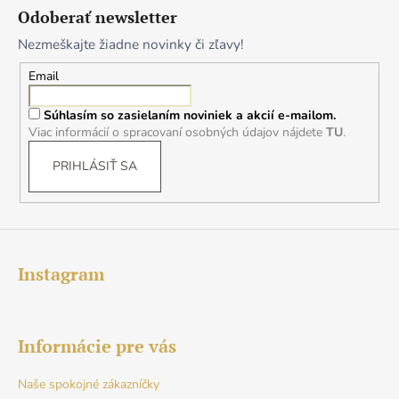
á
Odoberať newsletter
p
Nezmeškajte žiadne novinky či zľavy!
ä
t
Email
i
Súhlasím so zasielaním noviniek a akcií e-mailom.
e
Viac informácií o spracovaní osobných údajov nájdete
TU
.
PRIHLÁSIŤ SA
Instagram
Informácie pre vás
Naše spokojné zákazníčky