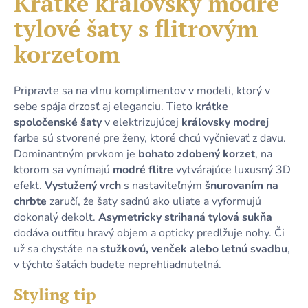
Krátke kráľovsky modré
č
je
a
tylové šaty s flitrovým
0,0
m
z
e
korzetom
5
hviezdičiek.
DLHÉ
Pripravte sa na vlnu komplimentov v modeli, ktorý v
SVETLOMODRÉ
sebe spája drzosť aj eleganciu. Tieto
krátke
TRBLIETAVÉ
spoločenské šaty
v elektrizujúcej
kráľovsky modrej
ŠATY
S
farbe sú stvorené pre ženy, ktoré chcú vyčnievať z davu.
3/4
Dominantným prvkom je
bohato zdobený korzet
, na
RUKÁVMI
A
ktorom sa vynímajú
modré flitre
vytvárajúce luxusný 3D
VIAZANÍM
efekt.
Vystužený vrch
s nastaviteľným
šnurovaním na
54,90
chrbte
zaručí, že šaty sadnú ako uliate a vyformujú
€
dokonalý dekolt.
Asymetricky strihaná tylová sukňa
dodáva outfitu hravý objem a opticky predlžuje nohy. Či
už sa chystáte na
stužkovú, venček alebo letnú svadbu
,
v týchto šatách budete neprehliadnuteľná.
Styling tip