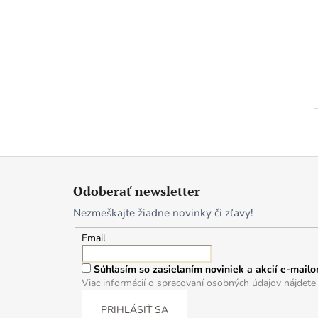
Z
á
Odoberať newsletter
p
Nezmeškajte žiadne novinky či zľavy!
ä
t
Email
i
Súhlasím so zasielaním noviniek a akcií e-mailo
e
Viac informácií o spracovaní osobných údajov nájdet
PRIHLÁSIŤ SA