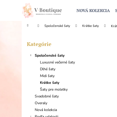
K
Prejsť
na
o
NOVÁ KOLEKCIA
obsah
Späť
Späť
š
do
do
í
Domov
Spoločenské šaty
Krátke šaty
Krá
obchodu
obchodu
k
B
o
Kategórie
Preskočiť
č
kategórie
n
Spoločenské šaty
ý
Luxusné večerné šaty
p
Dlhé šaty
a
Midi šaty
n
Krátke šaty
e
Šaty pre moletky
l
Svadobné šaty
Overaly
Nová kolekcia
Podľa udalosti