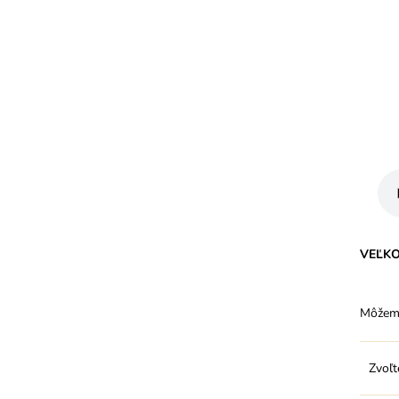
VEĽK
Môžeme
Zvoľt