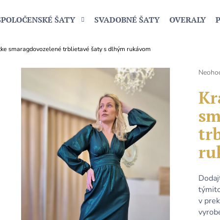
SPOLOČENSKÉ ŠATY
SVADOBNÉ ŠATY
OVERALY
tke smaragdovozelené trblietavé šaty s dlhým rukávom
Čo potrebujete nájsť?
Prieme
Neoho
hodnot
produk
Kr
HĽADAŤ
je
sm
0,0
z
tr
5
Odporúčame
hviezdi
ru
Dodaj
týmit
v pre
vyrob