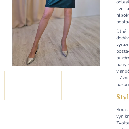
KRÁTKE TYRKYSOVÉ METALICKÉ ŠATY
KRÁTKE MODRÉ
odles
S ODHALENÝM CHRBTOM A
ODHALENÝM C
svetla
ŠNUROVANÍM
ŠNUROVANÍM
hlbok
79,90 €
79,90 €
postav
Dlhé 
dodáva
výrazn
posta
puzdr
nohy a
vianoč
slávno
pozorn
Styl
Smara
vynik
Zvoľt