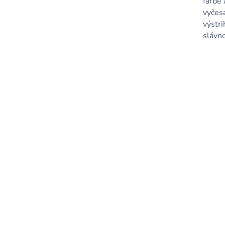
farbe 
vyčes
výstri
slávno