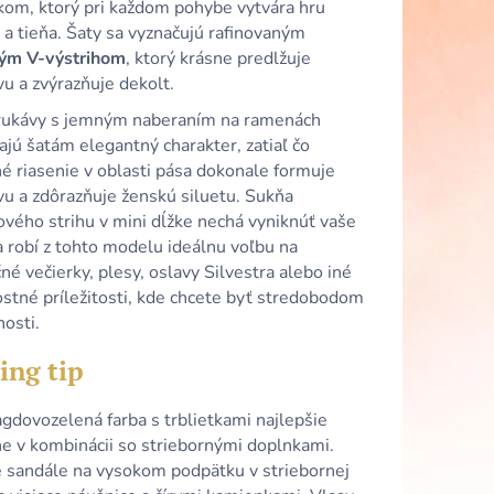
 SATÉNOVÉ ŠATY S
kom, ktorý pri každom pohybe vytvára hru
HRBTOM A
 a tieňa. Šaty sa vyznačujú rafinovaným
ým V-výstrihom
, ktorý krásne predlžuje
u a zvýrazňuje dekolt.
rukávy s jemným naberaním na ramenách
jú šatám elegantný charakter, zatiaľ čo
é riasenie v oblasti pása dokonale formuje
vu a zdôrazňuje ženskú siluetu. Sukňa
ového strihu v mini dĺžke nechá vyniknúť vaše
 robí z tohto modelu ideálnu voľbu na
né večierky, plesy, oslavy Silvestra alebo iné
stné príležitosti, kde chcete byť stredobodom
osti.
ing tip
gdovozelená farba s trblietkami najlepšie
ne v kombinácii so striebornými doplnkami.
e sandále na vysokom podpätku v striebornej