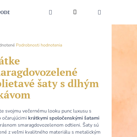
HĽADAŤ
Prihlásenie
NÁKUPNÝ
PODĽA UDALOSTI
MÓDNE DOPLNKY
KONTAKT
KOŠÍK
rné
dnotené
Podrobnosti hodnotenia
enie
tu
átke
aragdovozelené
blietavé šaty s dlhým
čiek.
kávom
te svojmu večernému looku punc luxusu s
o očarujúcimi
krátkymi spoločenskými šatami
Nasledujúce
krásnom smaragdovozelenom odtieni. Šaty sú
ené z veľmi kvalitného materiálu s metalickým