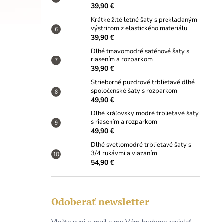
39,90 €
Krátke žlté letné šaty s prekladaným
výstrihom z elastického materiálu
39,90 €
Dlhé tmavomodré saténové šaty s
riasením a rozparkom
39,90 €
Strieborné puzdrové trblietavé dlhé
spoločenské šaty s rozparkom
49,90 €
Dlhé kráľovsky modré trblietavé šaty
s riasením a rozparkom
49,90 €
Dlhé svetlomodré trblietavé šaty s
3/4 rukávmi a viazaním
54,90 €
Odoberať newsletter
Vložte svoj e-mail a my Vám budeme zasielať