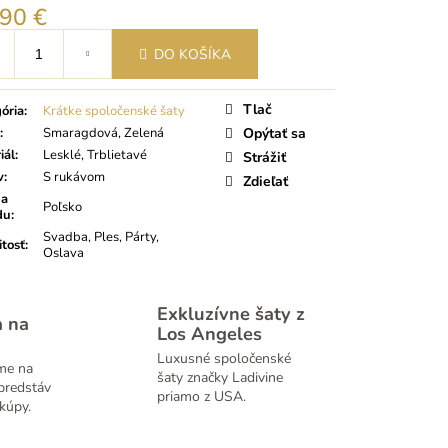
,90 €
tková
DO KOŠÍKA
Tlač
ória
:
Krátke spoločenské šaty
:
Smaragdová, Zelená
Opýtať sa
iál
:
Lesklé, Trblietavé
Strážiť
v
:
S rukávom
Zdieľať
na
Poľsko
du
:
Svadba, Ples, Párty,
itosť
:
Oslava
Exkluzívne šaty z
a na
Los Angeles
Luxusné spoločenské
me na
šaty značky Ladivine
predstáv
priamo z USA.
kúpy.