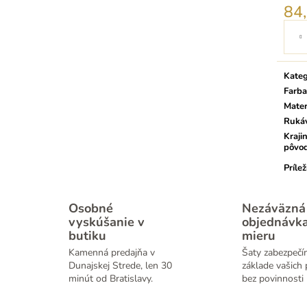
84
Jedno
cena:
Kateg
Farba
Mater
Ruká
Kraji
pôvo
Prílež
Osobné
Nezáväzná
vyskúšanie v
objednávk
butiku
mieru
Kamenná predajňa v
Šaty zabezpečí
Dunajskej Strede, len 30
základe vašich 
minút od Bratislavy.
bez povinnosti 