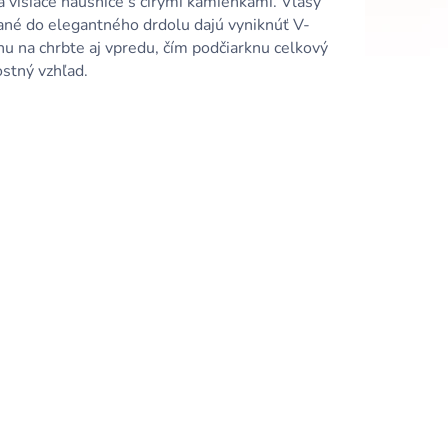
a visiace náušnice s čírymi kamienkami. Vlasy
ané do elegantného drdolu dajú vyniknúť V-
hu na chrbte aj vpredu, čím podčiarknu celkový
stný vzhľad.