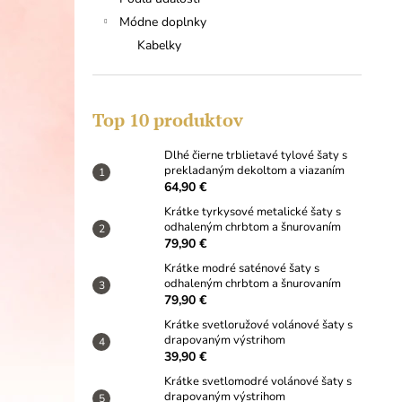
DLHÉ ČIERNE TRBLIETAVÉ TYLOVÉ
ŠATY S PREKLADANÝM DEKOLTOM A
Módne doplnky
VIAZANÍM
Kabelky
64,90 €
Top 10 produktov
Dlhé čierne trblietavé tylové šaty s
prekladaným dekoltom a viazaním
64,90 €
Krátke tyrkysové metalické šaty s
odhaleným chrbtom a šnurovaním
79,90 €
Krátke modré saténové šaty s
odhaleným chrbtom a šnurovaním
79,90 €
Krátke svetloružové volánové šaty s
drapovaným výstrihom
39,90 €
Krátke svetlomodré volánové šaty s
drapovaným výstrihom