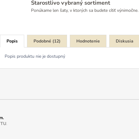
Starostlivo vybraný sortiment
Ponúkame len šaty, v ktorých sa budete cítiť výnimočne.
Popis
Podobné (12)
Hodnotenie
Diskusia
Popis produktu nie je dostupný
m.
e
TU
.