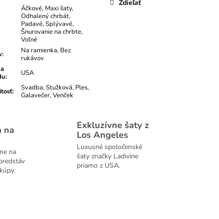
Zdieľať
Áčkové, Maxi šaty,
Odhalený chrbát,
Padavé, Splývavé,
Šnurovanie na chrbte,
Voľné
Na ramienka, Bez
v
:
rukávov
na
USA
du
:
Svadba, Stužková, Ples,
itosť
:
Galavečer, Venček
Exkluzívne šaty z
a na
Los Angeles
Luxusné spoločenské
me na
šaty značky Ladivine
predstáv
priamo z USA.
kúpy.