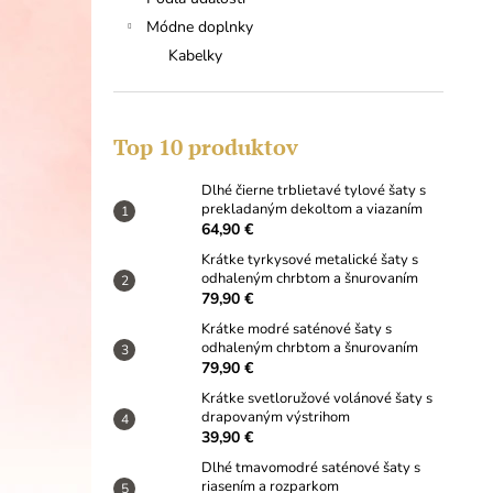
DLHÉ ČIERNE TRBLIETAVÉ TYLOVÉ
ŠATY S PREKLADANÝM DEKOLTOM A
Módne doplnky
VIAZANÍM
Kabelky
64,90 €
Top 10 produktov
Dlhé čierne trblietavé tylové šaty s
prekladaným dekoltom a viazaním
64,90 €
Krátke tyrkysové metalické šaty s
odhaleným chrbtom a šnurovaním
79,90 €
Krátke modré saténové šaty s
odhaleným chrbtom a šnurovaním
79,90 €
Krátke svetloružové volánové šaty s
drapovaným výstrihom
39,90 €
Dlhé tmavomodré saténové šaty s
riasením a rozparkom