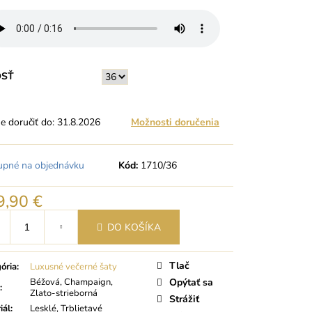
OSŤ
 doručiť do:
31.8.2026
Možnosti doručenia
upné na objednávku
Kód:
1710/36
9,90 €
tková
DO KOŠÍKA
Tlač
ória
:
Luxusné večerné šaty
Béžová, Champaign,
Opýtať sa
:
Zlato-strieborná
Strážiť
iál
:
Lesklé, Trblietavé