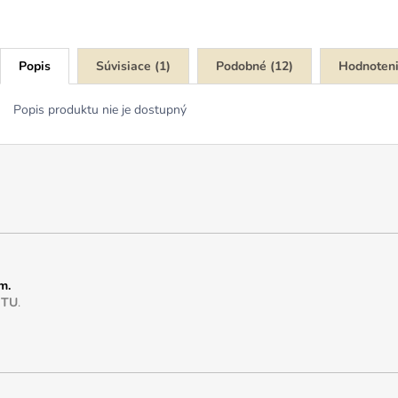
Popis
Súvisiace (1)
Podobné (12)
Hodnoten
Popis produktu nie je dostupný
m.
e
TU
.