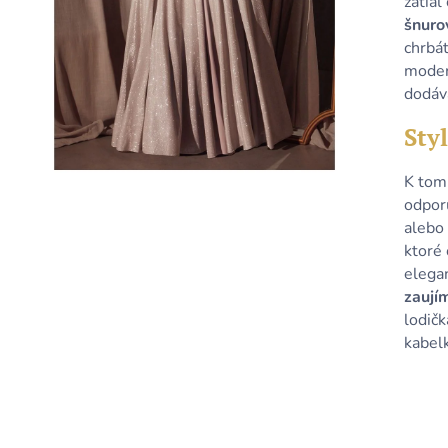
zatiaľ
KRÁTKE TYRKYSOVÉ METALICKÉ ŠATY
KRÁTKE MODRÉ
S ODHALENÝM CHRBTOM A
ODHALENÝM C
šnuro
ŠNUROVANÍM
ŠNUROVANÍM
chrbá
79,90 €
79,90 €
moder
dodáv
Styl
K tom
odpor
alebo 
ktoré 
elegan
zaují
lodičk
kabel