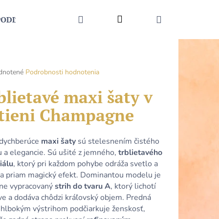
HĽADAŤ
Prihlásenie
NÁKUPNÝ
PODĽA UDALOSTI
MÓDNE DOPLNKY
KONTAKT
KOŠÍK
rné
dnotené
Podrobnosti hodnotenia
enie
tu
blietavé maxi šaty v
tieni Champagne
čiek.
 dychberúce
maxi šaty
sú stelesnením čistého
 a elegancie. Sú ušité z jemného,
trblietavého
iálu
, ktorý pri každom pohybe odráža svetlo a
ra priam magický efekt. Dominantou modelu je
zne vypracovaný
strih do tvaru A
, ktorý lichotí
Nasledujúce
ve a dodáva chôdzi kráľovský objem. Predná
s hlbokým výstrihom podčiarkuje ženskosť,