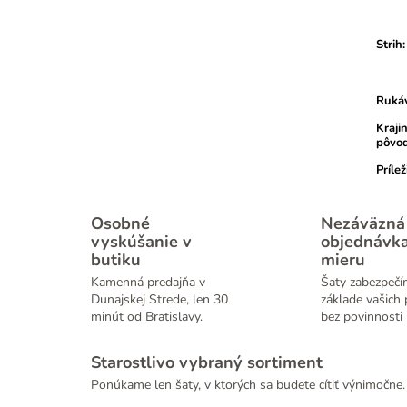
Strih
:
Ruká
Kraji
pôvo
Prílež
Osobné
Nezáväzná
vyskúšanie v
objednávk
butiku
mieru
Kamenná predajňa v
Šaty zabezpečí
Dunajskej Strede, len 30
základe vašich 
minút od Bratislavy.
bez povinnosti 
Starostlivo vybraný sortiment
Ponúkame len šaty, v ktorých sa budete cítiť výnimočne.