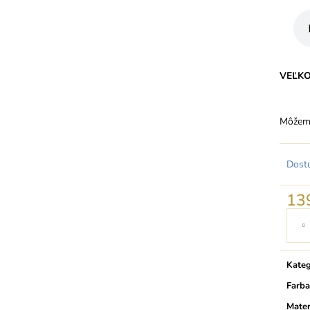
VEĽK
Môžeme
Dost
13
Jedno
cena:
Kateg
Farba
Mater