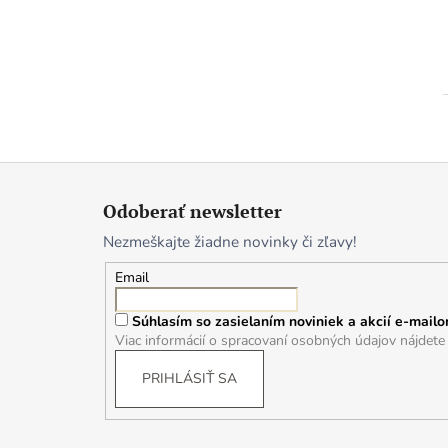
Z
á
Odoberať newsletter
p
Nezmeškajte žiadne novinky či zľavy!
ä
t
Email
i
Súhlasím so zasielaním noviniek a akcií e-mailo
e
Viac informácií o spracovaní osobných údajov nájdet
PRIHLÁSIŤ SA