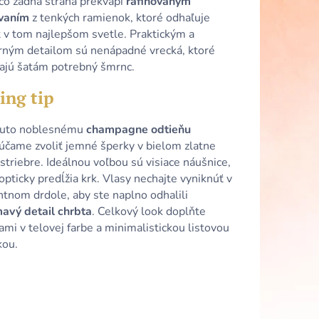
 čo zadná strana prekvapí
rafinovaným
 SATÉNOVÉ ŠATY S
HRBTOM A
vaním
z tenkých ramienok, ktoré odhaľuje
t v tom najlepšom svetle. Praktickým a
ným detailom sú nenápadné vrecká, ktoré
ajú šatám potrebný šmrnc.
ing tip
uto noblesnému
champagne odtieňu
účame zvoliť jemné šperky v bielom zlatne
striebre. Ideálnou voľbou sú visiace náušnice,
opticky predĺžia krk. Vlasy nechajte vyniknúť v
tnom drdole, aby ste naplno odhalili
mavý detail chrbta
. Celkový look doplňte
ami v telovej farbe a minimalistickou listovou
kou.