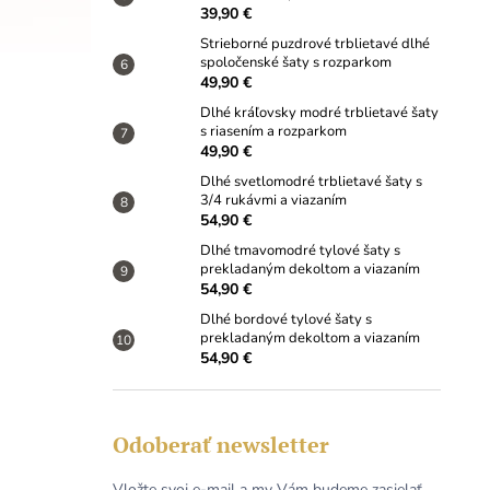
39,90 €
Strieborné puzdrové trblietavé dlhé
spoločenské šaty s rozparkom
49,90 €
Dlhé kráľovsky modré trblietavé šaty
s riasením a rozparkom
49,90 €
Dlhé svetlomodré trblietavé šaty s
3/4 rukávmi a viazaním
54,90 €
Dlhé tmavomodré tylové šaty s
prekladaným dekoltom a viazaním
54,90 €
Dlhé bordové tylové šaty s
prekladaným dekoltom a viazaním
54,90 €
Odoberať newsletter
Vložte svoj e-mail a my Vám budeme zasielať