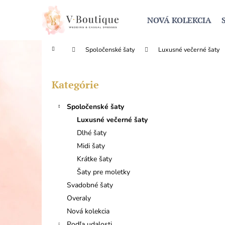
K
Prejsť
na
o
NOVÁ KOLEKCIA
obsah
Späť
Späť
š
do
do
í
Domov
Spoločenské šaty
Luxusné večerné šaty
obchodu
obchodu
k
B
o
Kategórie
Preskočiť
č
kategórie
n
Spoločenské šaty
ý
Luxusné večerné šaty
p
Dlhé šaty
a
Midi šaty
n
Krátke šaty
e
Šaty pre moletky
l
Svadobné šaty
Overaly
Nová kolekcia
Podľa udalosti