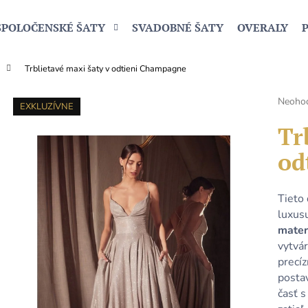
SPOLOČENSKÉ ŠATY
SVADOBNÉ ŠATY
OVERALY
Trblietavé maxi šaty v odtieni Champagne
Čo potrebujete nájsť?
Prieme
Neoho
EXKLUZÍVNE
hodnot
produk
Tr
HĽADAŤ
je
od
0,0
z
5
Odporúčame
hviezdi
Tieto
luxusu
mater
vytvá
precí
posta
časť 