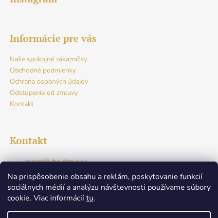
Informácie pre vás
Naše spokojné zákazníčky
Obchodné podmienky
Ochrana osobných údajov
Odstúpenie od zmluvy
Kontakt
Kontakt
eshop
@
vboutique.sk
+421917765941
Na prispôsobenie obsahu a reklám, poskytovanie funkcií
Facebook
sociálnych médií a analýzu návštevnosti používame súbory
v.boutique.dunajskastreda
cookie. Viac informácií
tu
.
+421917765941