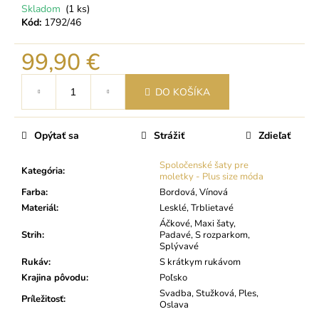
Skladom
(1 ks)
Kód:
1792/46
99,90 €
Jednotková
DO KOŠÍKA
cena:
Opýtať sa
Strážiť
Zdieľať
Spoločenské šaty pre
Kategória
:
moletky - Plus size móda
Farba
:
Bordová, Vínová
Materiál
:
Lesklé, Trblietavé
Áčkové, Maxi šaty,
Strih
:
Padavé, S rozparkom,
Splývavé
Rukáv
:
S krátkym rukávom
Krajina pôvodu
:
Poľsko
Svadba, Stužková, Ples,
Príležitosť
:
Oslava