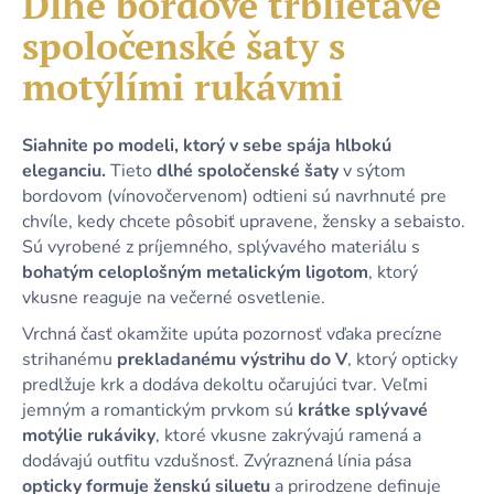
Dlhé bordové trblietavé
č
je
a
spoločenské šaty s
0,0
m
z
e
motýlími rukávmi
5
hviezdičiek.
DLHÉ
Siahnite po modeli, ktorý v sebe spája hlbokú
KRÁĽOVSKY
eleganciu.
Tieto
dlhé spoločenské šaty
v sýtom
MODRÉ
bordovom (vínovočervenom) odtieni sú navrhnuté pre
TRBLIETAVÉ
ŠATY
chvíle, kedy chcete pôsobiť upravene, žensky a sebaisto.
S
Sú vyrobené z príjemného, splývavého materiálu s
RIASENÍM
A
bohatým celoplošným metalickým ligotom
, ktorý
ROZPARKOM
vkusne reaguje na večerné osvetlenie.
49,90
Vrchná časť okamžite upúta pozornosť vďaka precízne
€
strihanému
prekladanému výstrihu do V
, ktorý opticky
predlžuje krk a dodáva dekoltu očarujúci tvar. Veľmi
jemným a romantickým prvkom sú
krátke splývavé
motýlie rukáviky
, ktoré vkusne zakrývajú ramená a
dodávajú outfitu vzdušnosť. Zvýraznená línia pása
opticky formuje ženskú siluetu
a prirodzene definuje