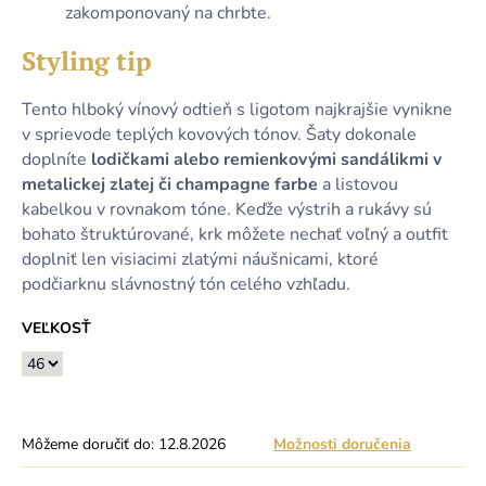
zakomponovaný na chrbte.
Styling tip
Tento hlboký vínový odtieň s ligotom najkrajšie vynikne
v sprievode teplých kovových tónov. Šaty dokonale
doplníte
lodičkami alebo remienkovými sandálikmi v
metalickej zlatej či champagne farbe
a listovou
kabelkou v rovnakom tóne. Keďže výstrih a rukávy sú
bohato štruktúrované, krk môžete nechať voľný a outfit
doplniť len visiacimi zlatými náušnicami, ktoré
podčiarknu slávnostný tón celého vzhľadu.
VEĽKOSŤ
Môžeme doručiť do:
12.8.2026
Možnosti doručenia