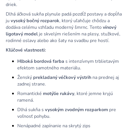
driek.
Dlhá áčková sukňa plynule padá pozdĺž postavy a dopĺňa
ju
vysoký bočný rozparok
, ktorý uľahčuje chôdzu a
dodáva celému vzhľadu moderný šmrnc. Tento
vínový
ligotavý model
je skvelým riešením na plesy, stužkové,
rodinné oslavy alebo ako šaty na svadbu pre hostí.
Kľúčové vlastnosti:
Hlboká bordová farba
s intenzívnym trblietavým
efektom samotného materiálu.
Ženský
prekladaný véčkový výstrih
na prednej aj
zadnej strane.
Romantické
motýlie rukávy
, ktoré jemne kryjú
ramená.
Dlhá sukňa s
vysokým zvodným rozparkom
pre
voľnosť pohybu.
Nenápadné zapínanie na skrytý zips