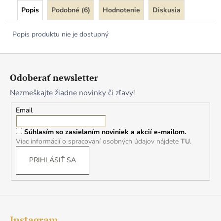
Popis
Podobné (6)
Hodnotenie
Diskusia
Popis produktu nie je dostupný
Z
á
Odoberať newsletter
p
Nezmeškajte žiadne novinky či zľavy!
ä
t
Email
i
Súhlasím so zasielaním noviniek a akcií e-mailom.
e
Viac informácií o spracovaní osobných údajov nájdete
TU
.
PRIHLÁSIŤ SA
Instagram