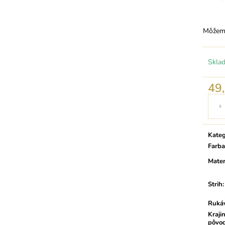
Môžeme
Skla
49
Jedno
cena:
Kateg
Farba
Mater
Strih
:
Ruká
Kraji
pôvo