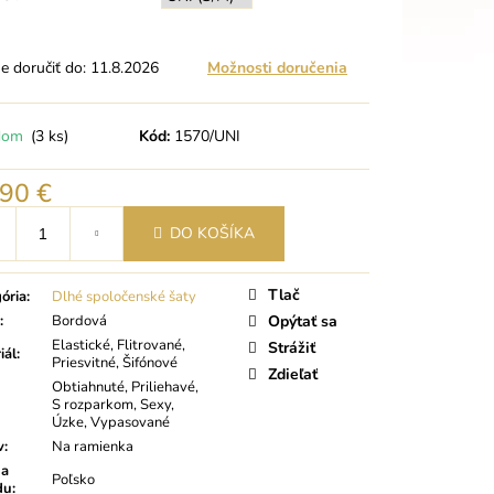
 doručiť do:
11.8.2026
Možnosti doručenia
dom
(3 ks)
Kód:
1570/UNI
,90 €
tková
DO KOŠÍKA
Tlač
ória
:
Dlhé spoločenské šaty
:
Bordová
Opýtať sa
Elastické, Flitrované,
Strážiť
iál
:
Priesvitné, Šifónové
Zdieľať
Obtiahnuté, Priliehavé,
S rozparkom, Sexy,
Úzke, Vypasované
v
:
Na ramienka
na
Poľsko
du
: