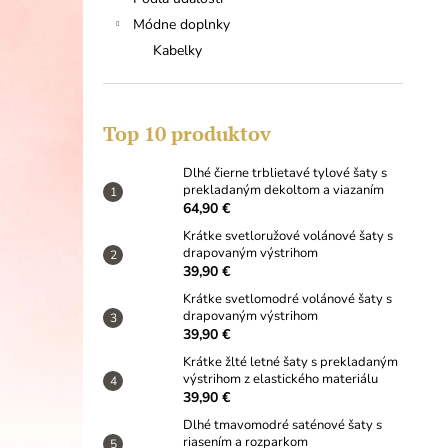
DLHÉ ČIERNE TRBLIETAVÉ TYLOVÉ
ŠATY S PREKLADANÝM DEKOLTOM A
Módne doplnky
VIAZANÍM
Kabelky
64,90 €
Top 10 produktov
Dlhé čierne trblietavé tylové šaty s
prekladaným dekoltom a viazaním
64,90 €
Krátke svetloružové volánové šaty s
drapovaným výstrihom
39,90 €
Krátke svetlomodré volánové šaty s
drapovaným výstrihom
39,90 €
Krátke žlté letné šaty s prekladaným
výstrihom z elastického materiálu
39,90 €
Dlhé tmavomodré saténové šaty s
riasením a rozparkom