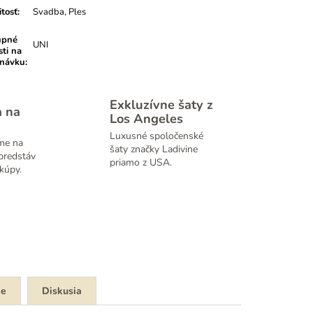
itosť
:
Svadba, Ples
upné
UNI
sti na
dnávku
:
Exkluzívne šaty z
a na
Los Angeles
Luxusné spoločenské
me na
šaty značky Ladivine
predstáv
priamo z USA.
kúpy.
ie
Diskusia