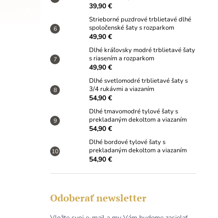
39,90 €
Strieborné puzdrové trblietavé dlhé
spoločenské šaty s rozparkom
49,90 €
Dlhé kráľovsky modré trblietavé šaty
s riasením a rozparkom
49,90 €
Dlhé svetlomodré trblietavé šaty s
3/4 rukávmi a viazaním
54,90 €
Dlhé tmavomodré tylové šaty s
prekladaným dekoltom a viazaním
54,90 €
Dlhé bordové tylové šaty s
prekladaným dekoltom a viazaním
54,90 €
Odoberať newsletter
Vložte svoj e-mail a my Vám budeme zasielať