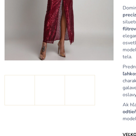
KRÁTKE SVETLORUŽOVÉ VOLÁNOVÉ
KRÁTKE SVET
ŠATY S DRAPOVANÝM VÝSTRIHOM
ŠATY S DRAPO
Domina
39,90 €
39,90 €
precí
silue
flitro
elega
osvetl
modelu
tela.
Predn
ľahko
charak
galave
oslav
Ak hľa
odtieň
model
VEĽK