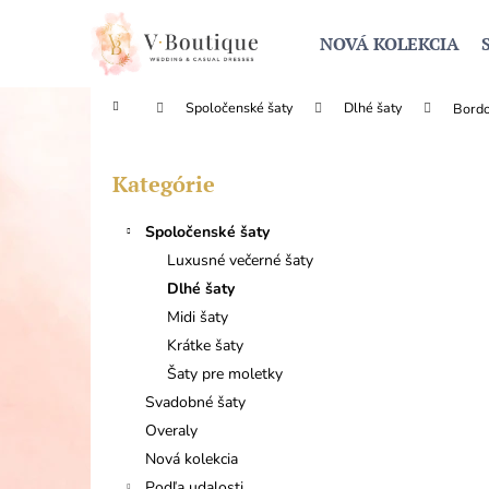
K
Prejsť
na
o
NOVÁ KOLEKCIA
obsah
Späť
Späť
š
do
do
í
Domov
Spoločenské šaty
Dlhé šaty
Bordo
obchodu
obchodu
k
B
o
Kategórie
Preskočiť
č
kategórie
n
Spoločenské šaty
ý
Luxusné večerné šaty
p
Dlhé šaty
a
Midi šaty
n
Krátke šaty
e
Šaty pre moletky
l
Svadobné šaty
Overaly
Nová kolekcia
Podľa udalosti