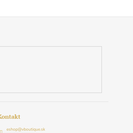
Kontakt
eshop
@
vboutique.sk