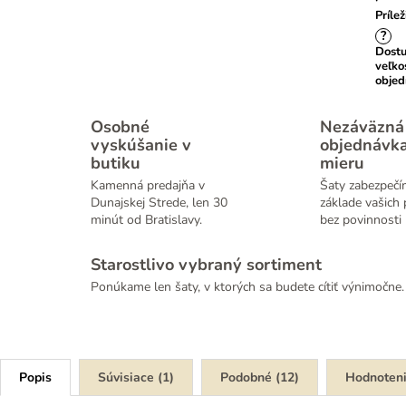
Prílež
?
Dost
veľko
obje
Osobné
Nezáväzná
vyskúšanie v
objednávk
butiku
mieru
Kamenná predajňa v
Šaty zabezpečí
Dunajskej Strede, len 30
základe vašich 
minút od Bratislavy.
bez povinnosti 
Starostlivo vybraný sortiment
Ponúkame len šaty, v ktorých sa budete cítiť výnimočne.
Popis
Súvisiace (1)
Podobné (12)
Hodnoten