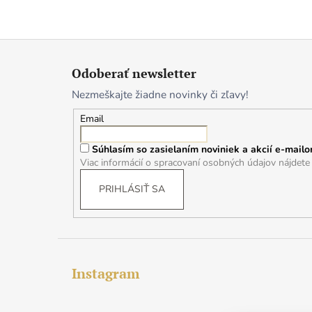
Z
á
Odoberať newsletter
p
Nezmeškajte žiadne novinky či zľavy!
ä
t
Email
i
Súhlasím so zasielaním noviniek a akcií e-mailo
e
Viac informácií o spracovaní osobných údajov nájdet
PRIHLÁSIŤ SA
Instagram