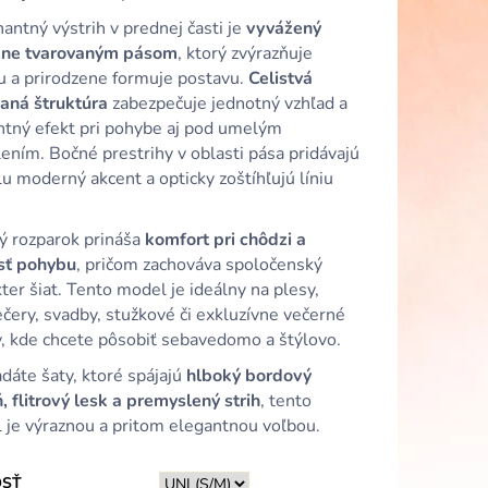
LOMODRÉ VOLÁNOVÉ
VANÝM VÝSTRIHOM
ntný výstrih v prednej časti je
vyvážený
zne tvarovaným pásom
, ktorý zvýrazňuje
tu a prirodzene formuje postavu.
Celistvá
vaná štruktúra
zabezpečuje jednotný vzhľad a
ntný efekt pri pohybe aj pod umelým
ením. Bočné prestrihy v oblasti pása pridávajú
 moderný akcent a opticky zoštíhľujú líniu
ý rozparok prináša
komfort pri chôdzi a
sť pohybu
, pričom zachováva spoločenský
ter šiat. Tento model je ideálny na plesy,
čery, svadby, stužkové či exkluzívne večerné
y, kde chcete pôsobiť sebavedomo a štýlovo.
dáte šaty, ktoré spájajú
hlboký bordový
, flitrový lesk a premyslený strih
, tento
 je výraznou a pritom elegantnou voľbou.
OSŤ