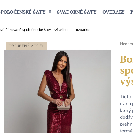
SPOLOČENSKÉ ŠATY
SVADOBNÉ ŠATY
OVERALY
vé flitrované spoločenské šaty s výstrihom a rozparkom
Čo potrebujete nájsť?
Prieme
Neoho
OBĽÚBENÝ MODEL
hodnot
produk
Bo
HĽADAŤ
je
sp
0,0
z
vý
5
Odporúčame
hviezdi
Tieto
už na
ktorý 
dodáv
prehn
formál