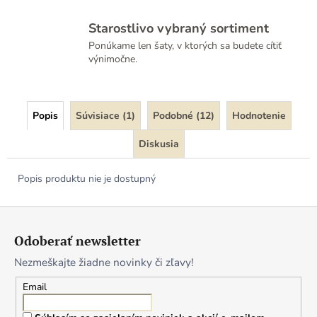
Starostlivo vybraný sortiment
Ponúkame len šaty, v ktorých sa budete cítiť
výnimočne.
Popis
Súvisiace (1)
Podobné (12)
Hodnotenie
Diskusia
Popis produktu nie je dostupný
Z
á
Odoberať newsletter
p
Nezmeškajte žiadne novinky či zľavy!
ä
t
Email
i