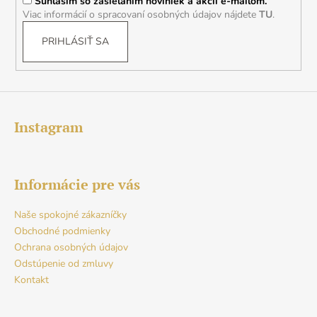
Súhlasím so zasielaním noviniek a akcií e-mailom.
e
Viac informácií o spracovaní osobných údajov nájdete
TU
.
PRIHLÁSIŤ SA
Instagram
Informácie pre vás
Naše spokojné zákazníčky
Obchodné podmienky
Ochrana osobných údajov
Odstúpenie od zmluvy
Kontakt