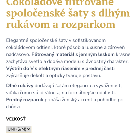
Čokoládové flitrované
č
je
a
spoločenské šaty s dlhým
0,0
m
z
e
rukávom a rozparkom
5
hviezdičiek.
DLHÉ
Elegantné spoločenské šaty v sofistikovanom
SVETLOMODRÉ
čokoládovom odtieni, ktoré pôsobia luxusne a zároveň
TRBLIETAVÉ
nadčasovo.
Flitrovaný materiál s jemným leskom
krásne
ŠATY
S
zachytáva svetlo a dodáva modelu slávnostný charakter.
3/4
Výstrih do V s efektným riasením v prednej časti
RUKÁVMI
A
zvýrazňuje dekolt a opticky tvaruje postavu.
VIAZANÍM
Dlhé rukávy
dodávajú šatám eleganciu a vyváženosť,
54,90
vďaka čomu sú ideálne aj na formálnejšie udalosti.
€
Predný rozparok
prináša ženský akcent a pohodlie pri
chôdzi.
VEĽKOSŤ