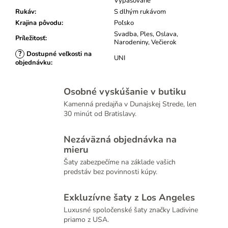
Vypasované
Rukáv
:
S dlhým rukávom
Krajina pôvodu
:
Poľsko
Svadba, Ples, Oslava,
Príležitosť
:
Narodeniny, Večierok
?
Dostupné veľkosti na
UNI
objednávku
:
Osobné vyskúšanie v butiku
Kamenná predajňa v Dunajskej Strede, len
30 minút od Bratislavy.
Nezáväzná objednávka na
mieru
Šaty zabezpečíme na základe vašich
predstáv bez povinnosti kúpy.
Exkluzívne šaty z Los Angeles
Luxusné spoločenské šaty značky Ladivine
priamo z USA.