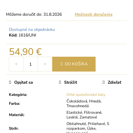
Môžeme doručiť do:
31.8.2026
Možnosti doručenia
Dostupné na objednávku
Kód:
1616/UNI
54,90 €
Jednotková
DO KOŠÍKA
cena:
Opýtať sa
Strážiť
Zdieľať
Kategória
:
Dlhé spoločenské šaty
Čokoládová, Hnedá,
Farba
:
Tmavohnedá
Elastické, Flitrované,
Materiál
:
Lesklé, Zamatové
Obtiahnuté, Priliehavé, S
Strih
:
rozparkom, Úzke,