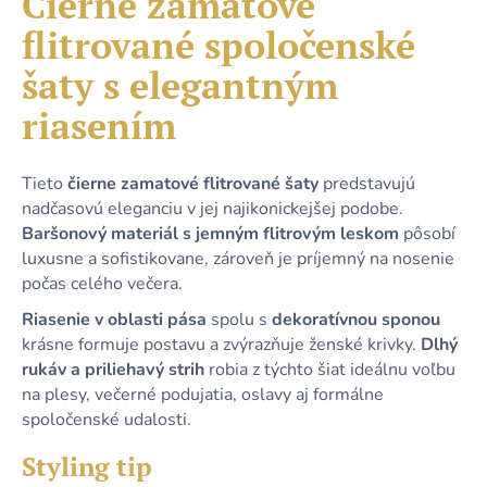
Čierne zamatové
č
je
a
flitrované spoločenské
0,0
m
z
e
šaty s elegantným
5
hviezdičiek.
riasením
KRÁTKE
MODRÉ
SATÉNOVÉ
Tieto
čierne zamatové flitrované šaty
predstavujú
ŠATY
nadčasovú eleganciu v jej najikonickejšej podobe.
S
ODHALENÝM
Baršonový materiál s jemným flitrovým leskom
pôsobí
CHRBTOM
luxusne a sofistikovane, zároveň je príjemný na nosenie
A
počas celého večera.
ŠNUROVANÍM
79,90
Riasenie v oblasti pása
spolu s
dekoratívnou sponou
€
krásne formuje postavu a zvýrazňuje ženské krivky.
Dlhý
rukáv a priliehavý strih
robia z týchto šiat ideálnu voľbu
na plesy, večerné podujatia, oslavy aj formálne
spoločenské udalosti.
Styling tip