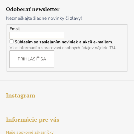
á
Odoberať newsletter
p
Nezmeškajte žiadne novinky či zľavy!
ä
t
Email
i
Súhlasím so zasielaním noviniek a akcií e-mailom.
e
Viac informácií o spracovaní osobných údajov nájdete
TU
.
PRIHLÁSIŤ SA
Instagram
Informácie pre vás
Naše spokojné zákazníčky