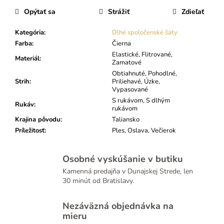
Opýtať sa
Strážiť
Zdieľať
Kategória
:
Dlhé spoločenské šaty
Farba
:
Čierna
Elastické, Flitrované,
Materiál
:
Zamatové
Obtiahnuté, Pohodlné,
Strih
:
Priliehavé, Úzke,
Vypasované
S rukávom, S dlhým
Rukáv
:
rukávom
Krajina pôvodu
:
Taliansko
Príležitosť
:
Ples, Oslava, Večierok
Osobné vyskúšanie v butiku
Kamenná predajňa v Dunajskej Strede, len
30 minút od Bratislavy.
Nezáväzná objednávka na
mieru