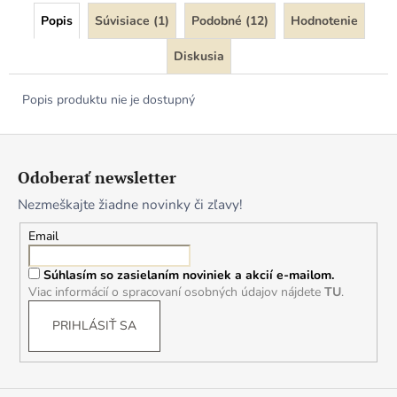
Popis
Súvisiace (1)
Podobné (12)
Hodnotenie
Diskusia
Popis produktu nie je dostupný
Z
á
Odoberať newsletter
p
Nezmeškajte žiadne novinky či zľavy!
ä
t
Email
i
Súhlasím so zasielaním noviniek a akcií e-mailom.
e
Viac informácií o spracovaní osobných údajov nájdete
TU
.
PRIHLÁSIŤ SA