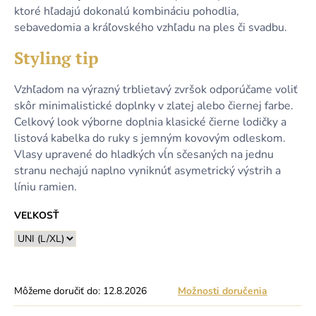
ktoré hľadajú dokonalú kombináciu pohodlia,
sebavedomia a kráľovského vzhľadu na ples či svadbu.
Styling tip
Vzhľadom na výrazný trblietavý zvršok odporúčame voliť
skôr minimalistické doplnky v zlatej alebo čiernej farbe.
Celkový look výborne doplnia klasické čierne lodičky a
listová kabelka do ruky s jemným kovovým odleskom.
Vlasy upravené do hladkých vĺn sčesaných na jednu
stranu nechajú naplno vyniknúť asymetrický výstrih a
líniu ramien.
VEĽKOSŤ
Môžeme doručiť do:
12.8.2026
Možnosti doručenia