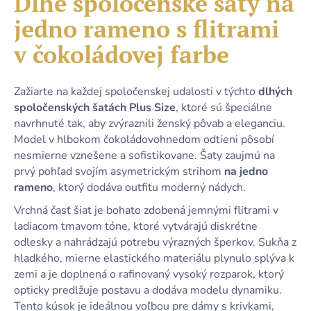
Dlhé spoločenské šaty na
č
je
a
jedno rameno s flitrami
0,0
m
z
e
v čokoládovej farbe
5
hviezdičiek.
KRÁTKE
Zažiarte na každej spoločenskej udalosti v týchto
dlhých
SVETLORUŽOVÉ
spoločenských šatách Plus Size
, ktoré sú špeciálne
VOLÁNOVÉ
navrhnuté tak, aby zvýraznili ženský pôvab a eleganciu.
ŠATY
S
Model v hlbokom čokoládovohnedom odtieni pôsobí
DRAPOVANÝM
nesmierne vznešene a sofistikovane. Šaty zaujmú na
VÝSTRIHOM
prvý pohľad svojím asymetrickým strihom
na jedno
39,90
rameno
, ktorý dodáva outfitu moderný nádych.
€
Vrchná časť šiat je bohato zdobená jemnými flitrami v
ladiacom tmavom tóne, ktoré vytvárajú diskrétne
odlesky a nahrádzajú potrebu výrazných šperkov. Sukňa z
hladkého, mierne elastického materiálu plynulo splýva k
zemi a je doplnená o rafinovaný vysoký rozparok, ktorý
opticky predlžuje postavu a dodáva modelu dynamiku.
Tento kúsok je ideálnou voľbou pre dámy s krivkami,