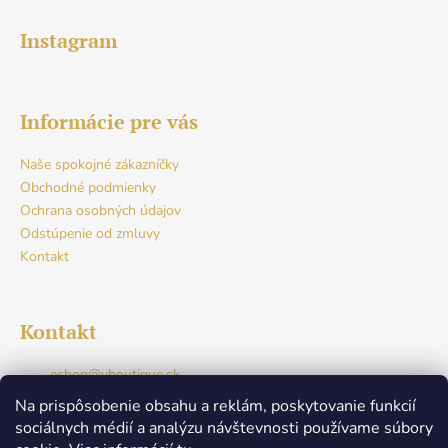
Instagram
Informácie pre vás
Naše spokojné zákazníčky
Obchodné podmienky
Ochrana osobných údajov
Odstúpenie od zmluvy
Kontakt
Kontakt
eshop
@
vboutique.sk
+421917765941
Na prispôsobenie obsahu a reklám, poskytovanie funkcií
Facebook
sociálnych médií a analýzu návštevnosti používame súbory
v.boutique.dunajskastreda