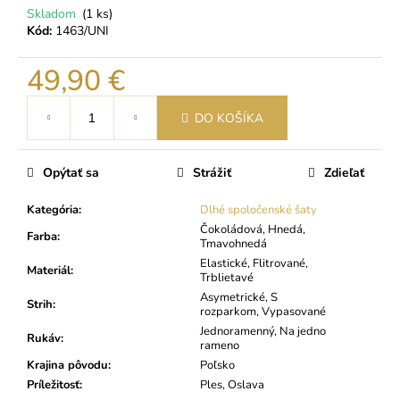
Skladom
(1 ks)
Kód:
1463/UNI
49,90 €
Jednotková
DO KOŠÍKA
cena:
Opýtať sa
Strážiť
Zdieľať
Kategória
:
Dlhé spoločenské šaty
Čokoládová, Hnedá,
Farba
:
Tmavohnedá
Elastické, Flitrované,
Materiál
:
Trblietavé
Asymetrické, S
Strih
:
rozparkom, Vypasované
Jednoramenný, Na jedno
Rukáv
:
rameno
Krajina pôvodu
:
Poľsko
Príležitosť
:
Ples, Oslava