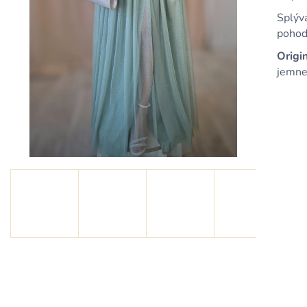
KRÁTKE MODRÉ SATÉNOVÉ ŠATY S
KRÁTKE SVETL
ODHALENÝM CHRBTOM A
ŠATY S DRAPO
Splýv
ŠNUROVANÍM
39,90 €
pohod
79,90 €
Origi
jemne