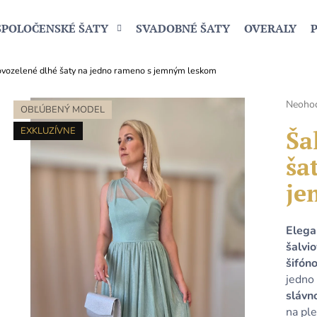
SPOLOČENSKÉ ŠATY
SVADOBNÉ ŠATY
OVERALY
ovozelené dlhé šaty na jedno rameno s jemným leskom
Čo potrebujete nájsť?
Prieme
Neoho
OBĽÚBENÝ MODEL
hodnot
produk
Ša
EXKLUZÍVNE
HĽADAŤ
je
ša
0,0
z
je
5
Odporúčame
hviezdi
Elega
šalvi
šifón
jedno
slávn
na ple