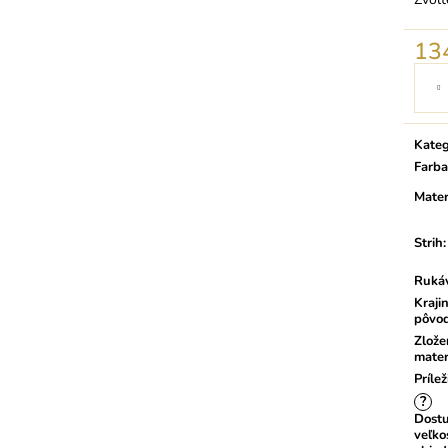
13
Jedno
cena:
Kateg
Farba
Mater
Strih
:
Ruká
Kraji
pôvo
Zlože
mater
Prílež
?
Dost
veľko