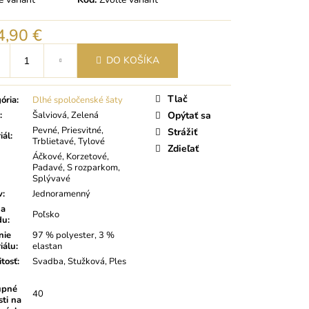
4,90 €
tková
DO KOŠÍKA
Tlač
ória
:
Dlhé spoločenské šaty
:
Šalviová, Zelená
Opýtať sa
Pevné, Priesvitné,
Strážiť
iál
:
Trblietavé, Tylové
Zdieľať
Áčkové, Korzetové,
Padavé, S rozparkom,
Splývavé
v
:
Jednoramenný
na
Poľsko
du
:
nie
97 % polyester, 3 %
iálu
:
elastan
itosť
:
Svadba, Stužková, Ples
upné
40
sti na