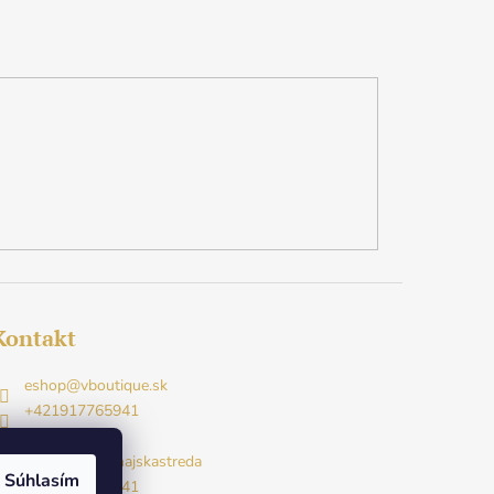
Kontakt
eshop
@
vboutique.sk
+421917765941
Facebook
v.boutique.dunajskastreda
Súhlasím
+421917765941