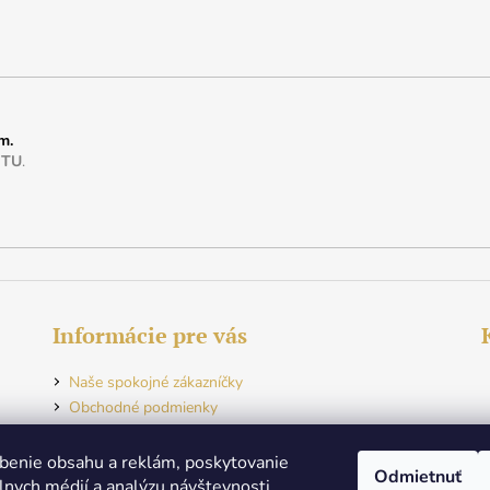
m.
e
TU
.
Informácie pre vás
Naše spokojné zákazníčky
Obchodné podmienky
Ochrana osobných údajov
Odstúpenie od zmluvy
benie obsahu a reklám, poskytovanie
Odmietnuť
Kontakt
álnych médií a analýzu návštevnosti