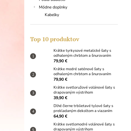
KRÁTKE TYRKYSOVÉ METALICKÉ ŠATY
S ODHALENÝM CHRBTOM A
Módne doplnky
ŠNUROVANÍM
Kabelky
79,90 €
Top 10 produktov
Krátke tyrkysové metalické šaty s
odhaleným chrbtom a šnurovaním
79,90 €
Krátke modré saténové šaty s
odhaleným chrbtom a šnurovaním
79,90 €
Krátke svetloružové volánové šaty s
drapovaným výstrihom
39,90 €
Dlhé čierne trblietavé tylové šaty s
prekladaným dekoltom a viazaním
64,90 €
Krátke svetlomodré volánové šaty s
drapovaným výstrihom