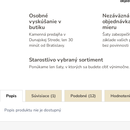
obje
Osobné
Nezáväzná
vyskúšanie v
objednávk
butiku
mieru
Kamenná predajňa v
Šaty zabezpečí
Dunajskej Strede, len 30
základe vašich 
minút od Bratislavy.
bez povinnosti 
Starostlivo vybraný sortiment
Ponúkame len šaty, v ktorých sa budete cítiť výnimočne.
Popis
Súvisiace (1)
Podobné (12)
Hodnoten
Popis produktu nie je dostupný