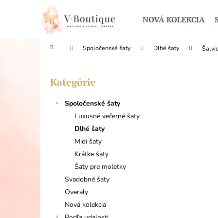
K
Prejsť
na
o
NOVÁ KOLEKCIA
obsah
Späť
Späť
š
do
do
í
Domov
Spoločenské šaty
Dlhé šaty
Šalvi
obchodu
obchodu
k
B
o
Kategórie
Preskočiť
č
kategórie
n
Spoločenské šaty
ý
Luxusné večerné šaty
p
Dlhé šaty
a
Midi šaty
n
Krátke šaty
e
Šaty pre moletky
l
Svadobné šaty
Overaly
Nová kolekcia
Podľa udalosti