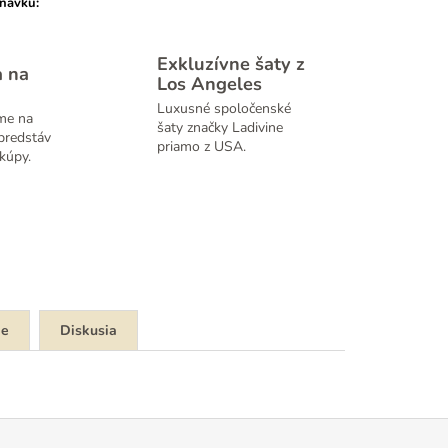
dnávku
:
Exkluzívne šaty z
a na
Los Angeles
Luxusné spoločenské
me na
šaty značky Ladivine
predstáv
priamo z USA.
kúpy.
ie
Diskusia