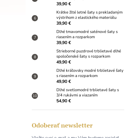
39,90 €
Krátke žlté letné šaty s prekladaným
výstrihom z elastického materiálu
39,90 €
Dlhé tmavomodré saténové šaty s
riasením a rozparkom
39,90 €
Strieborné puzdrové trblietavé dlhé
spoločenské šaty s rozparkom
49,90 €
Dlhé kráľovsky modré trblietavé šaty
s riasením a rozparkom
49,90 €
Dlhé svetlomodré trblietavé šaty s
3/4 rukávmi a viazaním
54,90 €
Odoberať newsletter
Vložte svoj e-mail a my Vám budeme zasielať