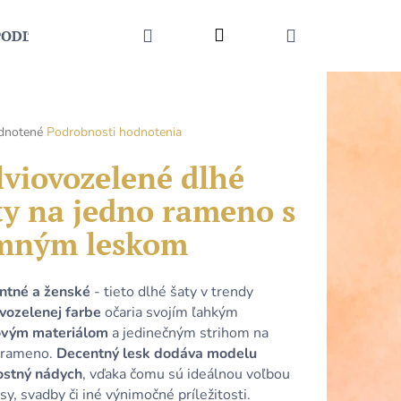
HĽADAŤ
Prihlásenie
NÁKUPNÝ
PODĽA UDALOSTI
MÓDNE DOPLNKY
KONTAKT
KOŠÍK
rné
dnotené
Podrobnosti hodnotenia
enie
tu
lviovozelené dlhé
ty na jedno rameno s
mným leskom
čiek.
ntné a ženské
- tieto dlhé šaty v trendy
ovozelenej farbe
očaria svojím ľahkým
ovým materiálom
a jedinečným strihom na
 rameno.
Decentný lesk dodáva modelu
Nasledujúce
ostný nádych
, vďaka čomu sú ideálnou voľbou
sy, svadby či iné výnimočné príležitosti.