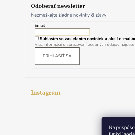
á
Odoberať newsletter
p
Nezmeškajte žiadne novinky či zľavy!
ä
t
Email
i
Súhlasím so zasielaním noviniek a akcií e-mailo
e
Viac informácií o spracovaní osobných údajov nájdet
PRIHLÁSIŤ SA
Instagram
Na prispôso
funkcií soci