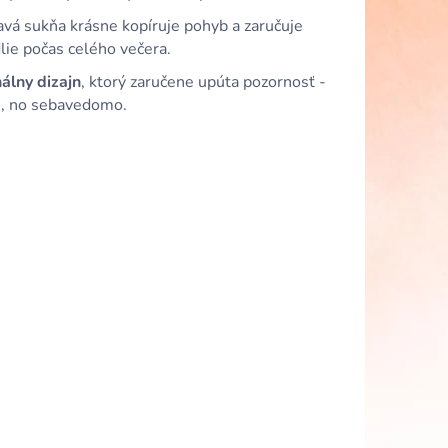
ORUŽOVÉ VOLÁNOVÉ
VANÝM VÝSTRIHOM
avá sukňa krásne kopíruje pohyb a zaručuje
lie počas celého večera.
nálny dizajn
, ktorý zaručene upúta pozornosť -
, no sebavedomo.