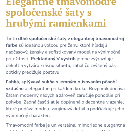
Elegantné tmavomodré
č
je
a
spoločenské šaty s
0,0
m
z
e
hrubými ramienkami
5
hviezdičiek.
KRÁTKE
Tieto
dlhé spoločenské šaty v elegantnej tmavomodrej
TYRKYSOVÉ
farbe
sú ideálnou voľbou pre ženy, ktoré hľadajú
METALICKÉ
nadčasový, ženský a sofistikovaný model na výnimočné
ŠATY
S
príležitosti.
Prekladaný V výstrih
jemne zvýrazňuje
ODHALENÝM
dekolt a vytvára krásnu siluetu, zatiaľ čo zvýšený pás
CHRBTOM
A
opticky predlžuje postavu.
ŠNUROVANÍM
Ľahká, splývavá sukňa s jemným plisovaním pôsobí
79,90
vzdušne
a elegantne pri každom kroku. Rozparok dodáva
€
šatám moderný nádych a zároveň zaručuje pohodlie pri
pohybe. Zadná časť šiat je doplnená o decentné viazanie,
ktoré pridáva modelu zaujímavý detail a podčiarkuje jeho
výnimočný charakter.
Tmavomodrá farba je univerzálna, mimoriadne elegantná