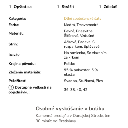
Opýtať sa
Strážiť
Zdieľať
Kategória
:
Dlhé spoločenské šaty
Farba
:
Modrá, Tmavomodrá
Pevné, Priesvitné,
Materiál
:
Šifónové, Vzdušné
Áčkové, Padavé, S
Strih
:
rozparkom, Splývavé
Na ramienka, So viazaním
Rukáv
:
za krkom
Krajina pôvodu
:
Poľsko
95 % polyester, 5 %
Zloženie materiálu
:
elastan
Príležitosť
:
Svadba, Stužková, Ples
?
Dostupné veľkosti na
36, 38, 40, 42
objednávku
:
Osobné vyskúšanie v butiku
Kamenná predajňa v Dunajskej Strede, len
30 minút od Bratislavy.