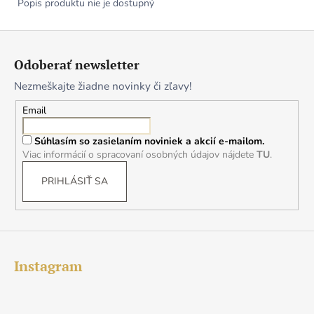
Popis produktu nie je dostupný
Z
á
Odoberať newsletter
p
Nezmeškajte žiadne novinky či zľavy!
ä
t
Email
i
Súhlasím so zasielaním noviniek a akcií e-mailom.
e
Viac informácií o spracovaní osobných údajov nájdete
TU
.
PRIHLÁSIŤ SA
Instagram