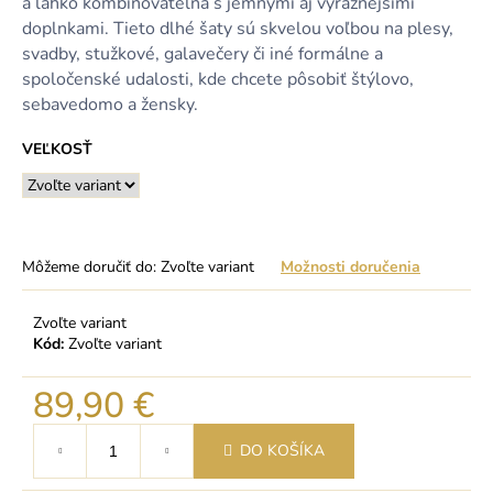
a ľahko kombinovateľná s jemnými aj výraznejšími
doplnkami. Tieto dlhé šaty sú skvelou voľbou na plesy,
svadby, stužkové, galavečery či iné formálne a
spoločenské udalosti, kde chcete pôsobiť štýlovo,
sebavedomo a žensky.
VEĽKOSŤ
Môžeme doručiť do:
Zvoľte variant
Možnosti doručenia
Zvoľte variant
Kód:
Zvoľte variant
89,90 €
Jednotková
DO KOŠÍKA
cena: