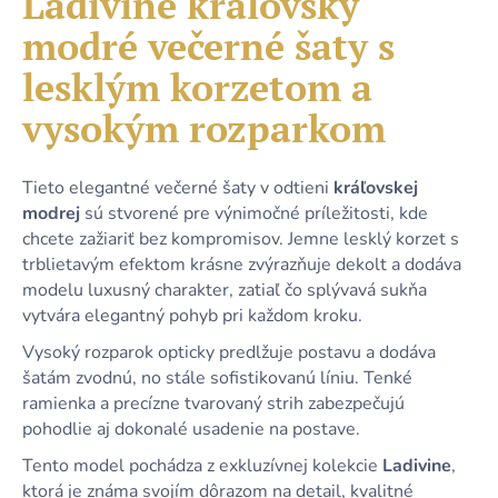
Ladivine kráľovsky
č
je
a
modré večerné šaty s
0,0
m
z
e
lesklým korzetom a
5
hviezdičiek.
vysokým rozparkom
DLHÉ
SVETLOMODRÉ
TRBLIETAVÉ
Tieto elegantné večerné šaty v odtieni
kráľovskej
ŠATY
modrej
sú stvorené pre výnimočné príležitosti, kde
S
3/4
chcete zažiariť bez kompromisov. Jemne lesklý korzet s
RUKÁVMI
trblietavým efektom krásne zvýrazňuje dekolt a dodáva
A
modelu luxusný charakter, zatiaľ čo splývavá sukňa
VIAZANÍM
vytvára elegantný pohyb pri každom kroku.
54,90
€
Vysoký rozparok opticky predlžuje postavu a dodáva
šatám zvodnú, no stále sofistikovanú líniu. Tenké
ramienka a precízne tvarovaný strih zabezpečujú
pohodlie aj dokonalé usadenie na postave.
Tento model pochádza z exkluzívnej kolekcie
Ladivine
,
ktorá je známa svojím dôrazom na detail, kvalitné