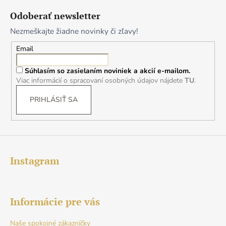
á
Odoberať newsletter
p
Nezmeškajte žiadne novinky či zľavy!
ä
t
Email
i
Súhlasím so zasielaním noviniek a akcií e-mailom.
e
Viac informácií o spracovaní osobných údajov nájdete
TU
.
PRIHLÁSIŤ SA
Instagram
Informácie pre vás
Naše spokojné zákazníčky