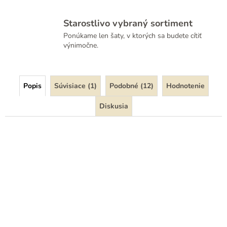
Starostlivo vybraný sortiment
Ponúkame len šaty, v ktorých sa budete cítiť
výnimočne.
Popis
Súvisiace (1)
Podobné (12)
Hodnotenie
Diskusia