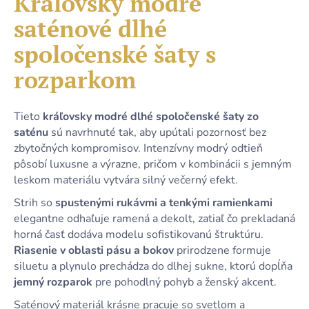
Královsky modré
č
je
a
saténové dlhé
0,0
m
z
e
spoločenské šaty s
5
hviezdičiek.
rozparkom
DLHÉ
KRÁĽOVSKY
MODRÉ
Tieto
kráľovsky modré dlhé spoločenské šaty zo
TRBLIETAVÉ
saténu
sú navrhnuté tak, aby upútali pozornosť bez
ŠATY
S
zbytočných kompromisov. Intenzívny modrý odtieň
RIASENÍM
pôsobí luxusne a výrazne, pričom v kombinácii s jemným
A
leskom materiálu vytvára silný večerný efekt.
ROZPARKOM
49,90
Strih so
spustenými rukávmi a tenkými ramienkami
€
elegantne odhaľuje ramená a dekolt, zatiaľ čo prekladaná
horná časť dodáva modelu sofistikovanú štruktúru.
Riasenie v oblasti pásu a bokov
prirodzene formuje
siluetu a plynulo prechádza do dlhej sukne, ktorú dopĺňa
jemný rozparok
pre pohodlný pohyb a ženský akcent.
Saténový materiál krásne pracuje so svetlom a