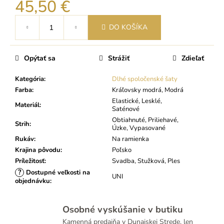
45,50 €
Jednotková
DO KOŠÍKA
cena:
Opýtať sa
Strážiť
Zdieľať
Kategória
:
Dlhé spoločenské šaty
Farba
:
Kráľovsky modrá, Modrá
Elastické, Lesklé,
Materiál
:
Saténové
Obtiahnuté, Priliehavé,
Strih
:
Úzke, Vypasované
Rukáv
:
Na ramienka
Krajina pôvodu
:
Poľsko
Príležitosť
:
Svadba, Stužková, Ples
?
Dostupné veľkosti na
UNI
objednávku
:
Osobné vyskúšanie v butiku
Kamenná predajňa v Dunajskej Strede, len