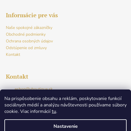
Informácie pre vás
Naše spokojné zákazníčky
Obchodné podmienky
Ochrana osobných údajov
Odstúpenie od zmluvy
Kontakt
Kontakt
eshop
@
vboutique.sk
+421917765941
Na prispôsobenie obsahu a reklám, poskytovanie funkcií
Facebook
sociálnych médií a analýzu návštevnosti používame súbory
v.boutique.dunajskastreda
cookie. Viac informácií
tu
.
+421917765941
Nastavenie
Nenašli ste svoju veľkosť? Žiadny problém! Napíšte nám,
Vytvoril Shoptet