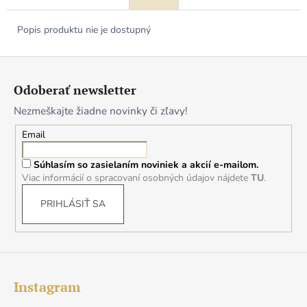
Popis produktu nie je dostupný
Z
á
Odoberať newsletter
p
Nezmeškajte žiadne novinky či zľavy!
ä
t
Email
i
Súhlasím so zasielaním noviniek a akcií e-mailom.
e
Viac informácií o spracovaní osobných údajov nájdete
TU
.
PRIHLÁSIŤ SA
Instagram