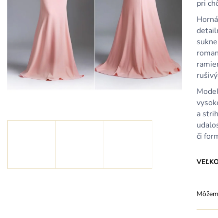
KRÁTKE SVETLORUŽOVÉ VOLÁNOVÉ
KRÁTKE SVET
pri ch
ŠATY S DRAPOVANÝM VÝSTRIHOM
ŠATY S DRAPO
Horná
39,90 €
39,90 €
detail
sukne
romant
ramien
rušivý
Model
vysok
a str
udalos
či for
VEĽK
Môžeme