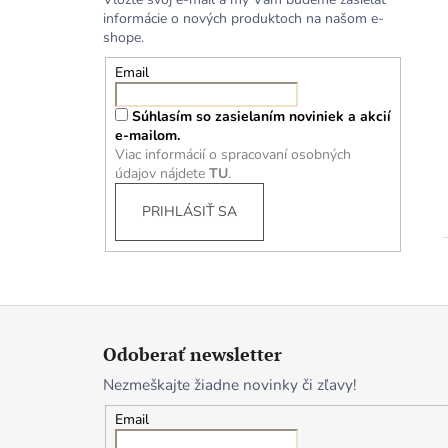
informácie o nových produktoch na našom e-
shope.
Email
Súhlasím so zasielaním noviniek a akcií
e-mailom.
Viac informácií o spracovaní osobných
údajov nájdete
TU
.
PRIHLÁSIŤ SA
Z
á
Odoberať newsletter
p
Nezmeškajte žiadne novinky či zľavy!
ä
t
Email
i