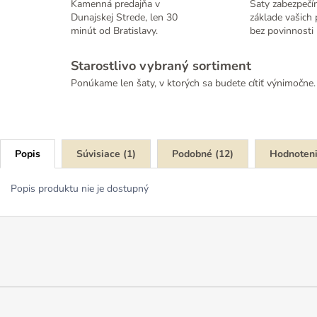
Kamenná predajňa v
Šaty zabezpečí
Dunajskej Strede, len 30
základe vašich 
minút od Bratislavy.
bez povinnosti 
Starostlivo vybraný sortiment
Ponúkame len šaty, v ktorých sa budete cítiť výnimočne.
Popis
Súvisiace (1)
Podobné (12)
Hodnoten
Popis produktu nie je dostupný