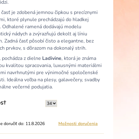
LOMODRÉ VOLÁNOVÉ
ôdzi.
VANÝM VÝSTRIHOM
 časť je zdobená jemnou čipkou s precíznymi
mi, ktoré plynule prechádzajú do hladkej
. Odhalené ramená dodávajú modelu
ický nádych a zvýrazňujú dekolt aj líniu
. Zadná časť pôsobí čisto a elegantne, bez
ch prvkov, s dôrazom na dokonalý strih.
 pochádza z dielne
Ladivine
, ktorá je známa
ou kvalitou spracovania, luxusnými materiálmi
ihmi navrhnutými pre výnimočné spoločenské
ti. Ideálna voľba na plesy, galavečery, svadby
málne večerné podujatia.
OSŤ
 doručiť do:
11.8.2026
Možnosti doručenia