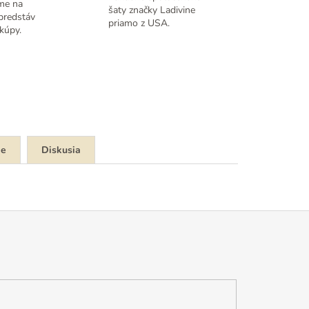
me na
šaty značky Ladivine
predstáv
priamo z USA.
kúpy.
ie
Diskusia