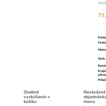
Skla
79
Jedno
cena:
Kateg
Farba
Mater
Strih
:
Ruká
Kraji
pôvo
Prílež
Osobné
Nezáväzná
vyskúšanie v
objednávk
butiku
mieru