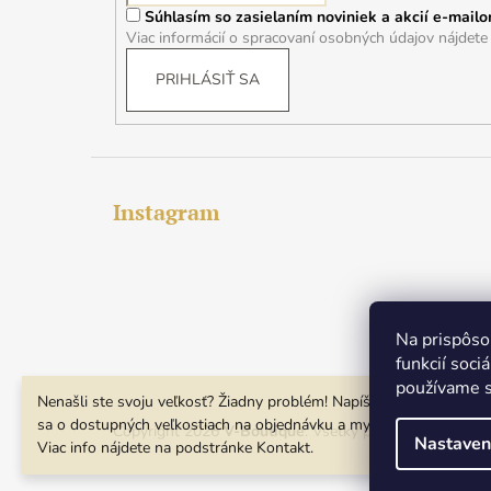
Súhlasím so zasielaním noviniek a akcií e-mailo
e
Viac informácií o spracovaní osobných údajov nájdet
PRIHLÁSIŤ SA
Instagram
Na prispôso
funkcií soci
používame s
Nenašli ste svoju veľkosť? Žiadny problém! Napíšte nám, informujt
sa o dostupných veľkostiach na objednávku a my vám ju dodáme.
Copyright 2026
V-Boutique
. Všetky práva vyhradené.
U
Nastaven
Viac info nájdete na podstránke Kontakt.