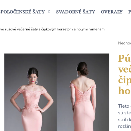
SPOLOČENSKÉ ŠATY
SVADOBNÉ ŠATY
OVERALY
vo ružové večerné šaty s čipkovým korzetom a holými ramenami
Čo potrebujete nájsť?
Prieme
Neoho
hodnot
produk
Pú
HĽADAŤ
je
ve
0,0
z
či
5
Odporúčame
hviezdi
ho
Tieto
sú ste
strih 
rozší