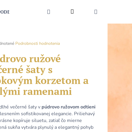
HĽADAŤ
Prihlásenie
NÁKUPNÝ
PODĽA UDALOSTI
MÓDNE DOPLNKY
KONTAKT
KOŠÍK
rné
dnotené
Podrobnosti hodnotenia
enie
tu
drovo ružové
černé šaty s
pkovým korzetom a
čiek.
lými ramenami
 dlhé večerné šaty v
púdrovo ružovom odtieni
lesnením sofistikovanej elegancie. Priliehavý
Nasledujúce
krásne kopíruje siluetu, zatiaľ čo mierne
rená sukňa vytvára plynulý a elegantný pohyb