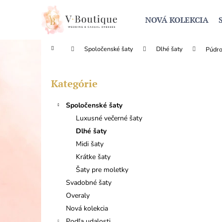
K
Prejsť
na
o
NOVÁ KOLEKCIA
obsah
Späť
Späť
š
do
do
í
Domov
Spoločenské šaty
Dlhé šaty
Púdro
obchodu
obchodu
k
B
o
Kategórie
Preskočiť
č
kategórie
n
Spoločenské šaty
ý
Luxusné večerné šaty
p
Dlhé šaty
a
Midi šaty
n
Krátke šaty
e
Šaty pre moletky
l
Svadobné šaty
Overaly
Nová kolekcia
Podľa udalosti