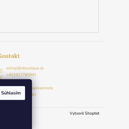
Kontakt
eshop
@
vboutique.sk
+421917765941
Facebook
v.boutique.dunajskastreda
Súhlasím
+421917765941
Vytvoril Shoptet