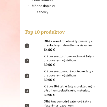
DLHÉ ČIERNE TRBLIETAVÉ TYLOVÉ
ŠATY S PREKLADANÝM DEKOLTOM A
Módne doplnky
VIAZANÍM
Kabelky
64,90 €
Top 10 produktov
Dlhé čierne trblietavé tylové šaty s
prekladaným dekoltom a viazaním
64,90 €
Krátke svetloružové volánové šaty s
drapovaným výstrihom
39,90 €
Krátke svetlomodré volánové šaty s
drapovaným výstrihom
39,90 €
Krátke žlté letné šaty s prekladaným
výstrihom z elastického materiálu
39,90 €
Dlhé tmavomodré saténové šaty s
riasením a rozparkom