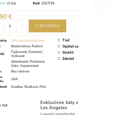
dom
(1 ks)
Kód:
1527/34
,90 €
tková
DO KOŠÍKA
Tlač
ória
:
Dlhé spoločenské šaty
:
Bledoružová, Ružová
Opýtať sa
Čipkované, Elastické,
Strážiť
iál
:
Vyšívané
Zdieľať
Obtiahnuté, Priliehavé,
Úzke, Vypasované
v
:
Bez rukávov
na
USA
du
:
itosť
:
Svadba, Stužková, Ples
Exkluzívne šaty z
a na
Los Angeles
Luxusné spoločenské