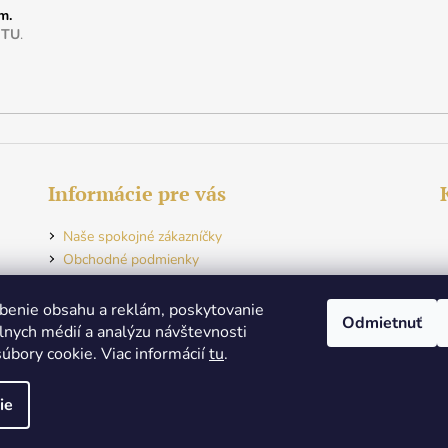
m.
e
TU
.
Informácie pre vás
Naše spokojné zákazníčky
Obchodné podmienky
Ochrana osobných údajov
Odstúpenie od zmluvy
benie obsahu a reklám, poskytovanie
Odmietnuť
Kontakt
álnych médií a analýzu návštevnosti
úbory cookie. Viac informácií
tu
.
e
praviť nastavenie cookies
ie