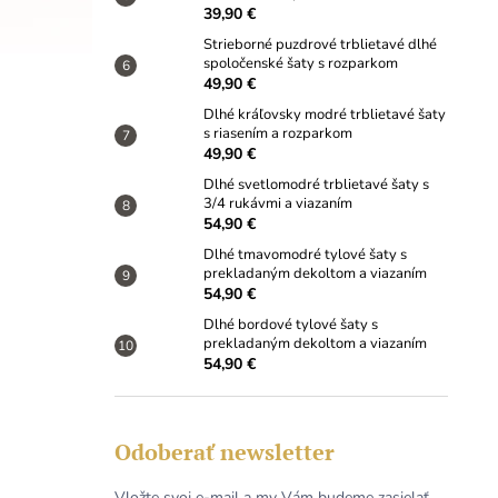
39,90 €
Strieborné puzdrové trblietavé dlhé
spoločenské šaty s rozparkom
49,90 €
Dlhé kráľovsky modré trblietavé šaty
s riasením a rozparkom
49,90 €
Dlhé svetlomodré trblietavé šaty s
3/4 rukávmi a viazaním
54,90 €
Dlhé tmavomodré tylové šaty s
prekladaným dekoltom a viazaním
54,90 €
Dlhé bordové tylové šaty s
prekladaným dekoltom a viazaním
54,90 €
Odoberať newsletter
Vložte svoj e-mail a my Vám budeme zasielať