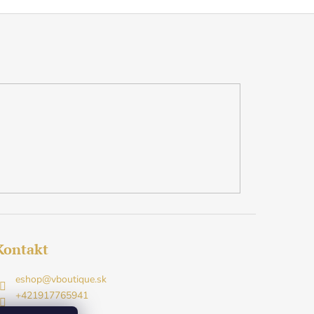
Kontakt
eshop
@
vboutique.sk
+421917765941
Facebook