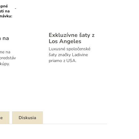
upné
-
sti na
dnávku
:
Exkluzívne šaty z
a na
Los Angeles
Luxusné spoločenské
me na
šaty značky Ladivine
predstáv
priamo z USA.
kúpy.
ie
Diskusia