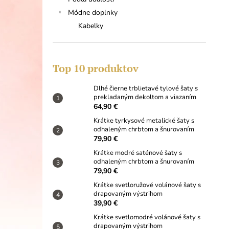
DLHÉ ČIERNE TRBLIETAVÉ TYLOVÉ
ŠATY S PREKLADANÝM DEKOLTOM A
Módne doplnky
VIAZANÍM
Kabelky
64,90 €
Top 10 produktov
Dlhé čierne trblietavé tylové šaty s
prekladaným dekoltom a viazaním
64,90 €
Krátke tyrkysové metalické šaty s
odhaleným chrbtom a šnurovaním
79,90 €
Krátke modré saténové šaty s
odhaleným chrbtom a šnurovaním
79,90 €
Krátke svetloružové volánové šaty s
drapovaným výstrihom
39,90 €
Krátke svetlomodré volánové šaty s
drapovaným výstrihom