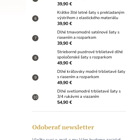
39,90 €
Krátke žlté letné šaty s prekladaným
výstrihom z elastického materiálu
39,90 €
Dlhé tmavomodré saténové šaty s
riasením a rozparkom
39,90 €
Strieborné puzdrové trblietavé dlhé
spoločenské šaty s rozparkom
49,90 €
Dlhé kráľovsky modré trblietavé šaty
s riasením a rozparkom
49,90 €
Dlhé svetlomodré trblietavé šaty s
3/4 rukávmi a viazaním
54,90 €
Odoberať newsletter
Vložte svoj e-mail a my Vám budeme zasielať