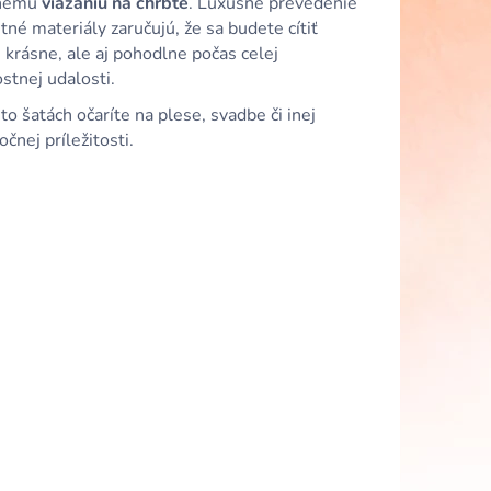
tnému
viazaniu na chrbte
. Luxusné prevedenie
 SATÉNOVÉ ŠATY S
HRBTOM A
itné materiály zaručujú, že sa budete cítiť
 krásne, ale aj pohodlne počas celej
stnej udalosti.
hto
šatách očaríte na plese, svadbe či inej
čnej príležitosti.