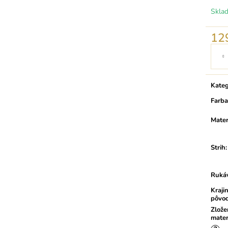
Skla
12
Jedno
cena:
Kateg
Farba
Mater
Strih
:
Ruká
Kraji
pôvo
Zlože
mater