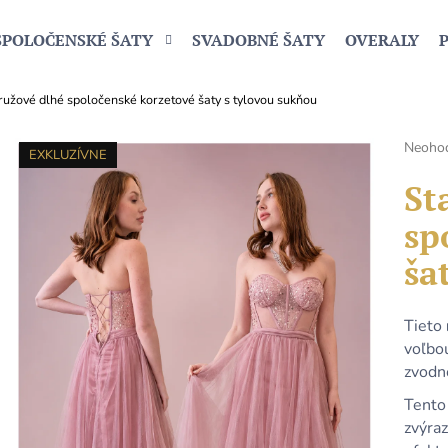
SPOLOČENSKÉ ŠATY
SVADOBNÉ ŠATY
OVERALY
ružové dlhé spoločenské korzetové šaty s tylovou sukňou
Čo potrebujete nájsť?
Prieme
Neoho
EXKLUZÍVNE
hodnot
produk
St
HĽADAŤ
je
sp
0,0
z
ša
5
Odporúčame
hviezdi
Tieto
voľbou
zvodno
Tento
zvýra