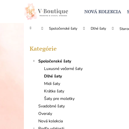
K
Prejsť
na
o
NOVÁ KOLEKCIA
obsah
Späť
Späť
š
do
do
í
Domov
Spoločenské šaty
Dlhé šaty
Staro
obchodu
obchodu
k
B
o
Kategórie
Preskočiť
č
kategórie
n
Spoločenské šaty
ý
Luxusné večerné šaty
p
Dlhé šaty
a
Midi šaty
n
Krátke šaty
e
Šaty pre moletky
l
Svadobné šaty
Overaly
Nová kolekcia
Podľa udalosti