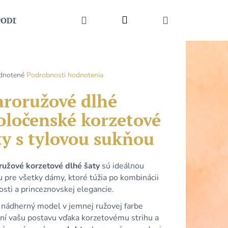
HĽADAŤ
Prihlásenie
NÁKUPNÝ
PODĽA UDALOSTI
MÓDNE DOPLNKY
KONTAKT
KOŠÍK
rné
dnotené
Podrobnosti hodnotenia
enie
tu
aroružové dlhé
oločenské korzetové
ty s tylovou sukňou
čiek.
ružové korzetové dlhé šaty
sú ideálnou
 pre všetky dámy, ktoré túžia po kombinácii
sti a princeznovskej elegancie.
Nasledujúce
 nádherný model v jemnej ružovej farbe
zní vašu postavu vďaka korzetovému strihu a