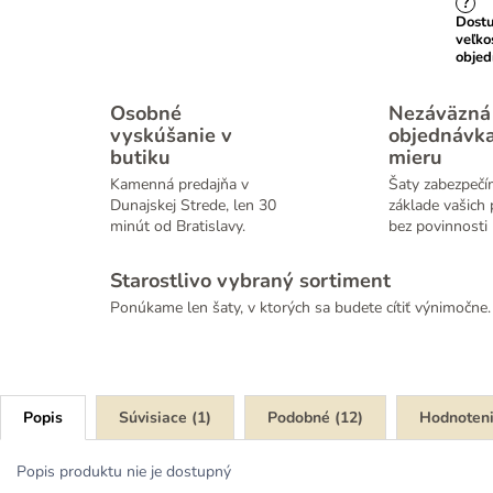
?
Dost
veľko
obje
Osobné
Nezáväzná
vyskúšanie v
objednávk
butiku
mieru
Kamenná predajňa v
Šaty zabezpečí
Dunajskej Strede, len 30
základe vašich 
minút od Bratislavy.
bez povinnosti 
Starostlivo vybraný sortiment
Ponúkame len šaty, v ktorých sa budete cítiť výnimočne.
Popis
Súvisiace (1)
Podobné (12)
Hodnoten
Popis produktu nie je dostupný