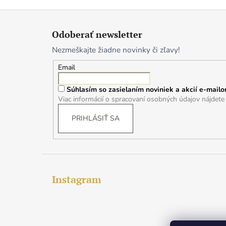
Z
á
Odoberať newsletter
p
Nezmeškajte žiadne novinky či zľavy!
ä
t
Email
i
Súhlasím so zasielaním noviniek a akcií e-mailo
e
Viac informácií o spracovaní osobných údajov nájdet
PRIHLÁSIŤ SA
Instagram