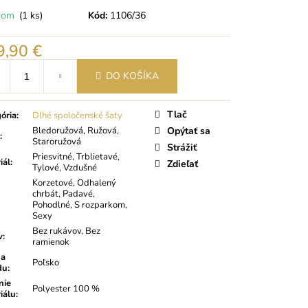
dom
(1 ks)
Kód:
1106/36
9,90 €
tková
DO KOŠÍKA
Tlač
ória
:
Dlhé spoločenské šaty
Bledoružová, Ružová,
Opýtať sa
:
Staroružová
Strážiť
Priesvitné, Trblietavé,
iál
:
Zdieľať
Tylové, Vzdušné
Korzetové, Odhalený
chrbát, Padavé,
Pohodlné, S rozparkom,
Sexy
Bez rukávov, Bez
v
:
ramienok
na
Poľsko
du
:
nie
Polyester 100 %
iálu
: