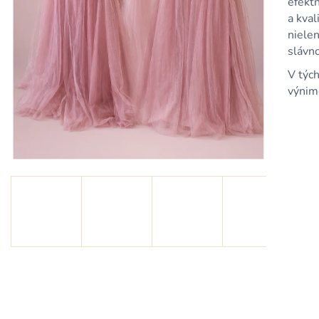
efek
KRÁTKE TYRKYSOVÉ METALICKÉ ŠATY
KRÁTKE MODRÉ
S ODHALENÝM CHRBTOM A
ODHALENÝM C
a kval
ŠNUROVANÍM
ŠNUROVANÍM
nielen
79,90 €
79,90 €
slávno
V týc
výnimo