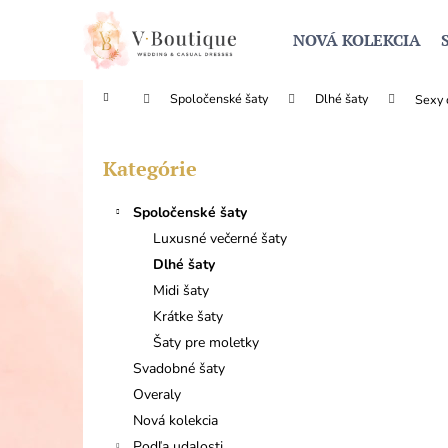
K
Prejsť
na
o
NOVÁ KOLEKCIA
obsah
Späť
Späť
š
do
do
í
Domov
Spoločenské šaty
Dlhé šaty
Sexy 
obchodu
obchodu
k
B
o
Kategórie
Preskočiť
č
kategórie
n
Spoločenské šaty
ý
Luxusné večerné šaty
p
Dlhé šaty
a
Midi šaty
n
Krátke šaty
e
Šaty pre moletky
l
Svadobné šaty
Overaly
Nová kolekcia
Podľa udalosti