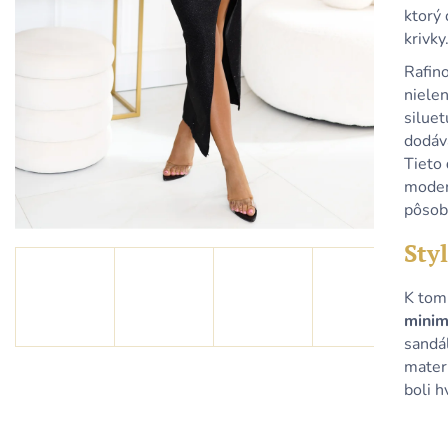
KRÁTKE TYRKYSOVÉ METALICKÉ ŠATY
KRÁTKE MODRÉ
ktorý 
S ODHALENÝM CHRBTOM A
ODHALENÝM C
ŠNUROVANÍM
ŠNUROVANÍM
krivky
79,90 €
79,90 €
Rafin
nielen
siluet
dodáv
Tieto
moder
pôsob
Styl
K tom
minim
sandá
mater
boli h