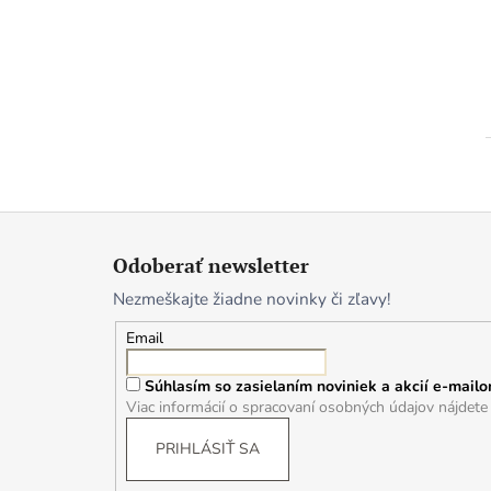
Z
á
Odoberať newsletter
p
Nezmeškajte žiadne novinky či zľavy!
ä
t
Email
i
Súhlasím so zasielaním noviniek a akcií e-mailo
e
Viac informácií o spracovaní osobných údajov nájdet
PRIHLÁSIŤ SA