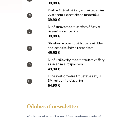
39,90 €
Krátke žlté letné šaty s prekladaným
výstrihom z elastického materiálu
39,90 €
Dlhé tmavomodré saténové šaty s
riasením a rozparkom
39,90 €
Strieborné puzdrové trblietavé dlhé
spoločenské šaty s rozparkom
49,90 €
Dlhé kráľovsky modré trblietavé šaty
s riasením a rozparkom
49,90 €
Dlhé svetlomodré trblietavé šaty s
3/4 rukávmi a viazaním
54,90 €
Odoberať newsletter
Vložte svoj e-mail a my Vám budeme zasielať