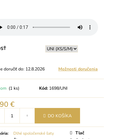
OSŤ
 doručiť do:
12.8.2026
Možnosti doručenia
dom
(1 ks)
Kód:
1698/UNI
,90 €
tková
DO KOŠÍKA
Tlač
ória
:
Dlhé spoločenské šaty