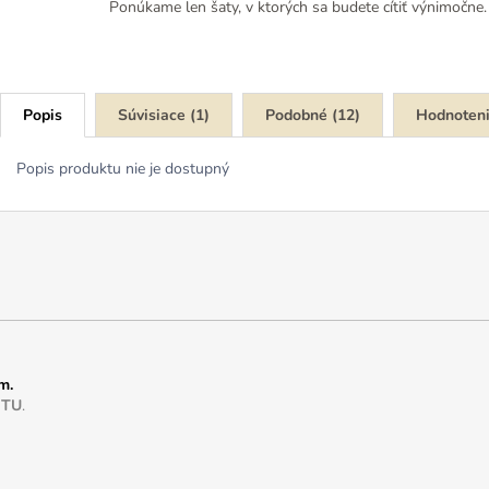
Ponúkame len šaty, v ktorých sa budete cítiť výnimočne.
Popis
Súvisiace (1)
Podobné (12)
Hodnoten
Popis produktu nie je dostupný
m.
e
TU
.