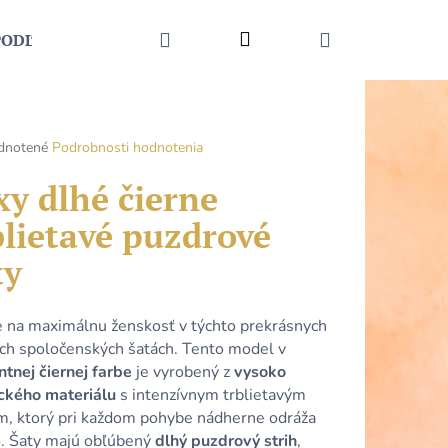
HĽADAŤ
Prihlásenie
NÁKUPNÝ
PODĽA UDALOSTI
MÓDNE DOPLNKY
KONTAKT
KOŠÍK
rné
dnotené
Podrobnosti hodnotenia
enie
tu
xy dlhé čierne
blietavé puzdrové
ty
čiek.
e na maximálnu ženskosť v týchto prekrásnych
ych spoločenských šatách. Tento model v
tnej čiernej farbe
je vyrobený z
vysoko
ického materiálu
s intenzívnym trblietavým
Nasledujúce
m, ktorý pri každom pohybe nádherne odráža
o. Šaty majú obľúbený
dlhý puzdrový strih
,