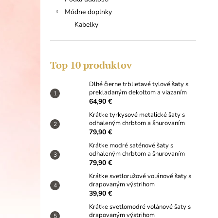
DLHÉ ČIERNE TRBLIETAVÉ TYLOVÉ
ŠATY S PREKLADANÝM DEKOLTOM A
Módne doplnky
VIAZANÍM
Kabelky
64,90 €
Top 10 produktov
Dlhé čierne trblietavé tylové šaty s
prekladaným dekoltom a viazaním
64,90 €
Krátke tyrkysové metalické šaty s
odhaleným chrbtom a šnurovaním
79,90 €
Krátke modré saténové šaty s
odhaleným chrbtom a šnurovaním
79,90 €
Krátke svetloružové volánové šaty s
drapovaným výstrihom
39,90 €
Krátke svetlomodré volánové šaty s
drapovaným výstrihom