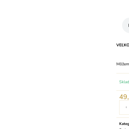
VEĽK
Môžeme
Skla
49
Jedno
cena:
Kateg