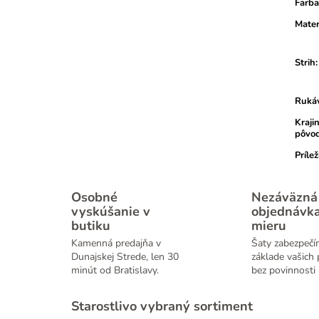
Farba
Mater
Strih
:
Ruká
Kraji
pôvo
Prílež
Osobné
Nezáväzná
vyskúšanie v
objednávk
butiku
mieru
Kamenná predajňa v
Šaty zabezpečí
Dunajskej Strede, len 30
základe vašich 
minút od Bratislavy.
bez povinnosti 
Starostlivo vybraný sortiment