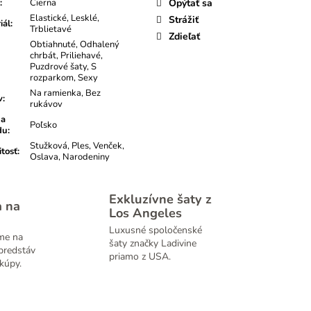
:
Čierna
Opýtať sa
Elastické, Lesklé,
Strážiť
iál
:
Trblietavé
Zdieľať
Obtiahnuté, Odhalený
chrbát, Priliehavé,
Puzdrové šaty, S
rozparkom, Sexy
Na ramienka, Bez
v
:
rukávov
na
Poľsko
du
:
Stužková, Ples, Venček,
itosť
:
Oslava, Narodeniny
Exkluzívne šaty z
a na
Los Angeles
Luxusné spoločenské
me na
šaty značky Ladivine
predstáv
priamo z USA.
kúpy.