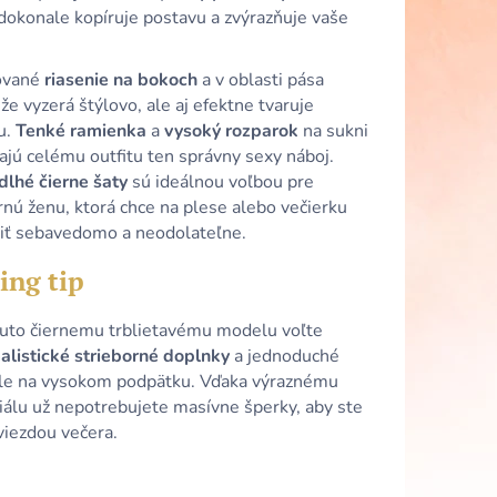
 SATÉNOVÉ ŠATY S
dokonale kopíruje postavu a zvýrazňuje vaše
HRBTOM A
.
ované
riasenie na bokoch
a v oblasti pása
že vyzerá štýlovo, ale aj efektne tvaruje
u.
Tenké ramienka
a
vysoký rozparok
na sukni
ajú celému outfitu ten správny sexy náboj.
dlhé čierne šaty
sú ideálnou voľbou pre
nú ženu, ktorá chce na plese alebo večierku
iť sebavedomo a neodolateľne.
ing tip
uto čiernemu trblietavému modelu voľte
alistické strieborné doplnky
a jednoduché
le na vysokom podpätku. Vďaka výraznému
iálu už nepotrebujete masívne šperky, aby ste
viezdou večera.