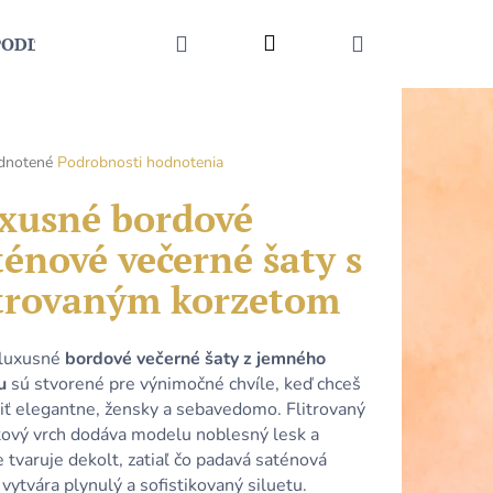
HĽADAŤ
Prihlásenie
NÁKUPNÝ
PODĽA UDALOSTI
MÓDNE DOPLNKY
KONTAKT
KOŠÍK
rné
dnotené
Podrobnosti hodnotenia
enie
tu
xusné bordové
ténové večerné šaty s
itrovaným korzetom
čiek.
 luxusné
bordové večerné šaty z jemného
u
sú stvorené pre výnimočné chvíle, keď chceš
iť elegantne, žensky a sebavedomo. Flitrovaný
tový vrch dodáva modelu noblesný lesk a
Nasledujúce
 tvaruje dekolt, zatiaľ čo padavá saténová
vytvára plynulý a sofistikovaný siluetu.