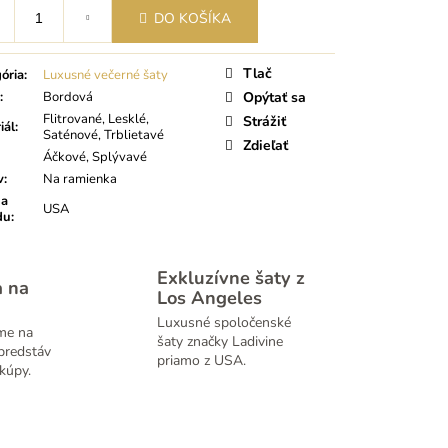
tková
DO KOŠÍKA
Tlač
ória
:
Luxusné večerné šaty
:
Bordová
Opýtať sa
Flitrované, Lesklé,
Strážiť
iál
:
Saténové, Trblietavé
Zdieľať
Áčkové, Splývavé
v
:
Na ramienka
na
USA
du
:
Exkluzívne šaty z
a na
Los Angeles
Luxusné spoločenské
me na
šaty značky Ladivine
predstáv
priamo z USA.
kúpy.