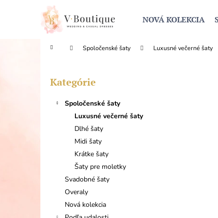
K
Prejsť
na
o
NOVÁ KOLEKCIA
obsah
Späť
Späť
š
do
do
í
Domov
Spoločenské šaty
Luxusné večerné šaty
obchodu
obchodu
k
B
o
Kategórie
Preskočiť
č
kategórie
n
Spoločenské šaty
ý
Luxusné večerné šaty
p
Dlhé šaty
a
Midi šaty
n
Krátke šaty
e
Šaty pre moletky
l
Svadobné šaty
Overaly
Nová kolekcia
Podľa udalosti