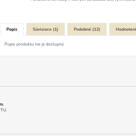
Popis
Súvisiace (1)
Podobné (12)
Hodnoten
Popis produktu nie je dostupný
m.
e
TU
.