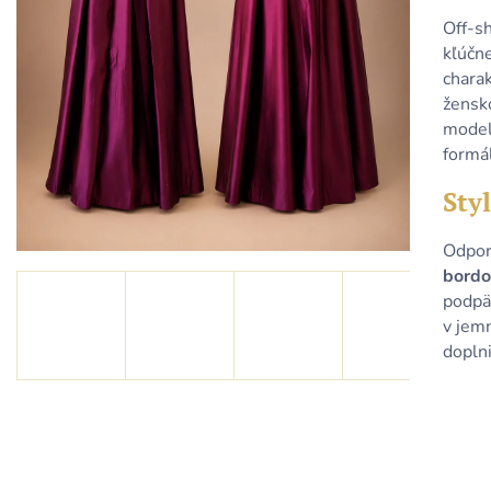
KRÁTKE TYRKYSOVÉ METALICKÉ ŠATY
KRÁTKE MODRÉ
S ODHALENÝM CHRBTOM A
ODHALENÝM C
Off-s
ŠNUROVANÍM
ŠNUROVANÍM
kľúčn
79,90 €
79,90 €
chara
žensk
model 
formá
Styl
Odpor
bordo
podpä
v jem
doplni