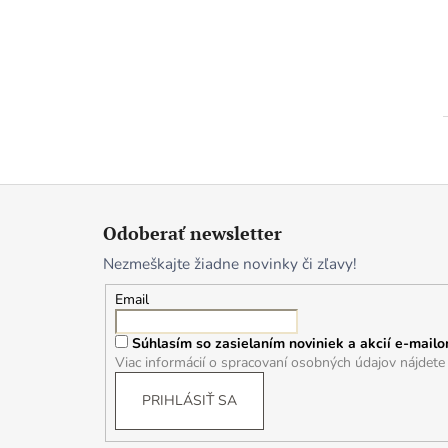
Z
á
Odoberať newsletter
p
Nezmeškajte žiadne novinky či zľavy!
ä
t
Email
i
Súhlasím so zasielaním noviniek a akcií e-mailo
e
Viac informácií o spracovaní osobných údajov nájdet
PRIHLÁSIŤ SA