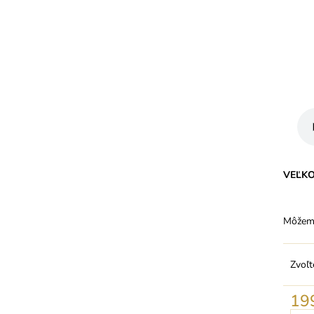
VEĽK
Môžeme
Zvoľt
19