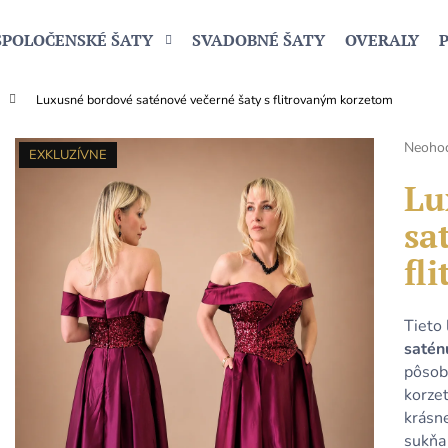
SPOLOČENSKÉ ŠATY
SVADOBNÉ ŠATY
OVERALY
Luxusné bordové saténové večerné šaty s flitrovaným korzetom
Čo potrebujete nájsť?
Prieme
Neoho
EXKLUZÍVNE
hodnot
produk
Lu
HĽADAŤ
je
sa
0,0
z
fl
5
Odporúčame
hviezdi
Tieto
satén
pôsob
korze
krásne
sukňa 