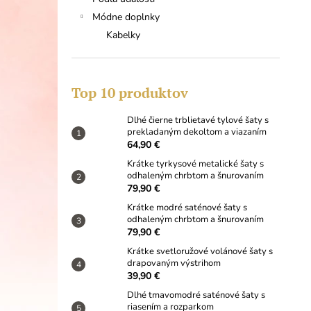
DLHÉ ČIERNE TRBLIETAVÉ TYLOVÉ
ŠATY S PREKLADANÝM DEKOLTOM A
Módne doplnky
VIAZANÍM
Kabelky
64,90 €
Top 10 produktov
Dlhé čierne trblietavé tylové šaty s
prekladaným dekoltom a viazaním
64,90 €
Krátke tyrkysové metalické šaty s
odhaleným chrbtom a šnurovaním
79,90 €
Krátke modré saténové šaty s
odhaleným chrbtom a šnurovaním
79,90 €
Krátke svetloružové volánové šaty s
drapovaným výstrihom
39,90 €
Dlhé tmavomodré saténové šaty s
riasením a rozparkom