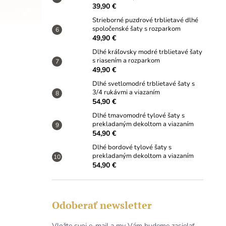
39,90 €
Strieborné puzdrové trblietavé dlhé
spoločenské šaty s rozparkom
49,90 €
Dlhé kráľovsky modré trblietavé šaty
s riasením a rozparkom
49,90 €
Dlhé svetlomodré trblietavé šaty s
3/4 rukávmi a viazaním
54,90 €
Dlhé tmavomodré tylové šaty s
prekladaným dekoltom a viazaním
54,90 €
Dlhé bordové tylové šaty s
prekladaným dekoltom a viazaním
54,90 €
Odoberať newsletter
Vložte svoj e-mail a my Vám budeme zasielať