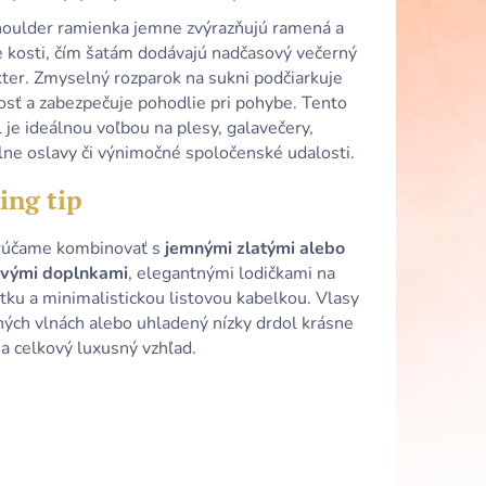
 SATÉNOVÉ ŠATY S
HRBTOM A
houlder ramienka jemne zvýrazňujú ramená a
e kosti, čím šatám dodávajú nadčasový večerný
kter. Zmyselný rozparok na sukni podčiarkuje
osť a zabezpečuje pohodlie pri pohybe. Tento
je ideálnou voľbou na plesy, galavečery,
lne oslavy či výnimočné spoločenské udalosti.
ing tip
účame kombinovať s
jemnými zlatými alebo
vými doplnkami
, elegantnými lodičkami na
tku a minimalistickou listovou kabelkou. Vlasy
ných vlnách alebo uhladený nízky drdol krásne
a celkový luxusný vzhľad.