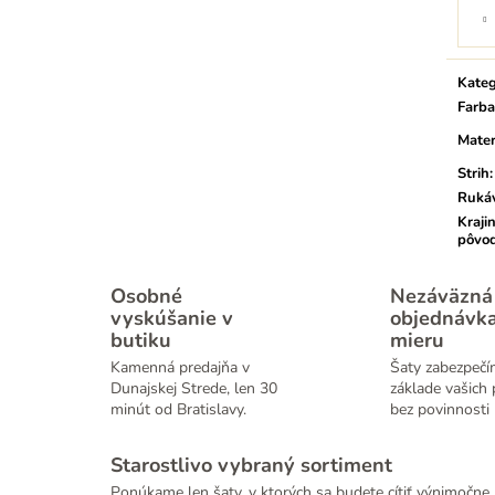
Jedno
cena:
Kateg
Farba
Mater
Strih
:
Ruká
Kraji
pôvo
Osobné
Nezáväzná
vyskúšanie v
objednávk
butiku
mieru
Kamenná predajňa v
Šaty zabezpečí
Dunajskej Strede, len 30
základe vašich 
minút od Bratislavy.
bez povinnosti 
Starostlivo vybraný sortiment
Ponúkame len šaty, v ktorých sa budete cítiť výnimočne.