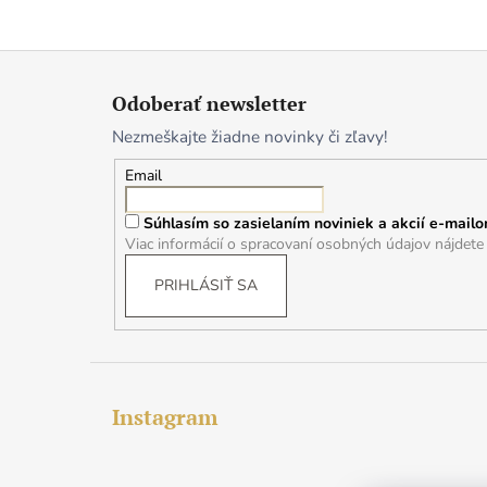
Z
á
Odoberať newsletter
p
Nezmeškajte žiadne novinky či zľavy!
ä
t
Email
i
Súhlasím so zasielaním noviniek a akcií e-mailo
e
Viac informácií o spracovaní osobných údajov nájdet
PRIHLÁSIŤ SA
Instagram