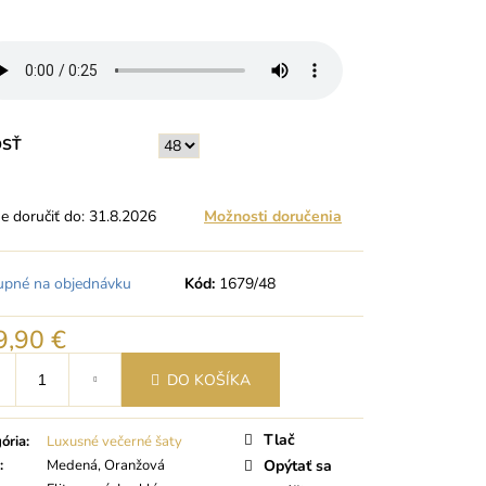
OSŤ
 doručiť do:
31.8.2026
Možnosti doručenia
upné na objednávku
Kód:
1679/48
9,90 €
tková
DO KOŠÍKA
Tlač
ória
:
Luxusné večerné šaty
:
Medená, Oranžová
Opýtať sa