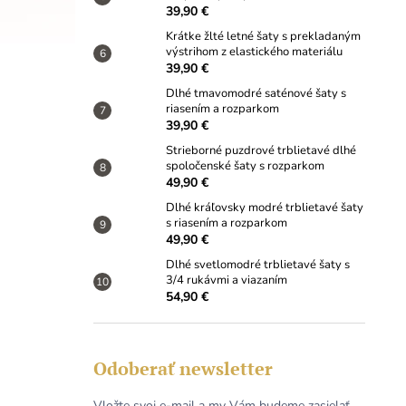
39,90 €
Krátke žlté letné šaty s prekladaným
výstrihom z elastického materiálu
39,90 €
Dlhé tmavomodré saténové šaty s
riasením a rozparkom
39,90 €
Strieborné puzdrové trblietavé dlhé
spoločenské šaty s rozparkom
49,90 €
Dlhé kráľovsky modré trblietavé šaty
s riasením a rozparkom
49,90 €
Dlhé svetlomodré trblietavé šaty s
3/4 rukávmi a viazaním
54,90 €
Odoberať newsletter
Vložte svoj e-mail a my Vám budeme zasielať