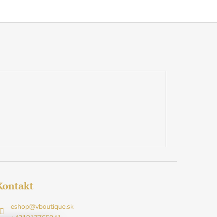
Kontakt
eshop
@
vboutique.sk