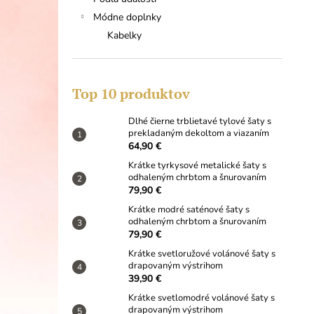
DLHÉ ČIERNE TRBLIETAVÉ TYLOVÉ
ŠATY S PREKLADANÝM DEKOLTOM A
Módne doplnky
VIAZANÍM
Kabelky
64,90 €
Top 10 produktov
Dlhé čierne trblietavé tylové šaty s
prekladaným dekoltom a viazaním
64,90 €
Krátke tyrkysové metalické šaty s
odhaleným chrbtom a šnurovaním
79,90 €
Krátke modré saténové šaty s
odhaleným chrbtom a šnurovaním
79,90 €
Krátke svetloružové volánové šaty s
drapovaným výstrihom
39,90 €
Krátke svetlomodré volánové šaty s
drapovaným výstrihom