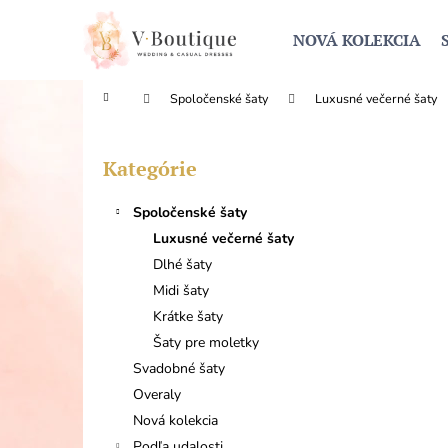
K
Prejsť
na
o
NOVÁ KOLEKCIA
obsah
Späť
Späť
š
do
do
í
Domov
Spoločenské šaty
Luxusné večerné šaty
obchodu
obchodu
k
B
o
Kategórie
Preskočiť
č
kategórie
n
Spoločenské šaty
ý
Luxusné večerné šaty
p
Dlhé šaty
a
Midi šaty
n
Krátke šaty
e
Šaty pre moletky
l
Svadobné šaty
Overaly
Nová kolekcia
Podľa udalosti