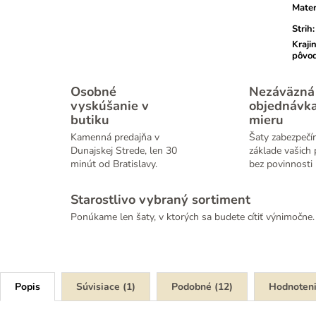
Mater
Strih
:
Kraji
pôvo
Osobné
Nezáväzná
vyskúšanie v
objednávk
butiku
mieru
Kamenná predajňa v
Šaty zabezpečí
Dunajskej Strede, len 30
základe vašich 
minút od Bratislavy.
bez povinnosti 
Starostlivo vybraný sortiment
Ponúkame len šaty, v ktorých sa budete cítiť výnimočne.
Popis
Súvisiace (1)
Podobné (12)
Hodnoten