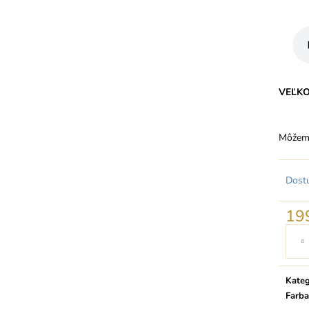
VEĽK
Môžeme
Dost
19
Jedno
cena:
Kateg
Farba