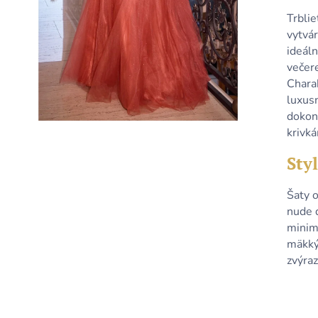
KRÁTKE TYRKYSOVÉ METALICKÉ ŠATY
KRÁTKE MODRÉ
S ODHALENÝM CHRBTOM A
ODHALENÝM C
Trblie
ŠNUROVANÍM
ŠNUROVANÍM
vytvár
79,90 €
79,90 €
ideáln
večer
Charak
luxusn
dokon
krivk
Styl
Šaty 
nude 
minim
mäkký
zvýra