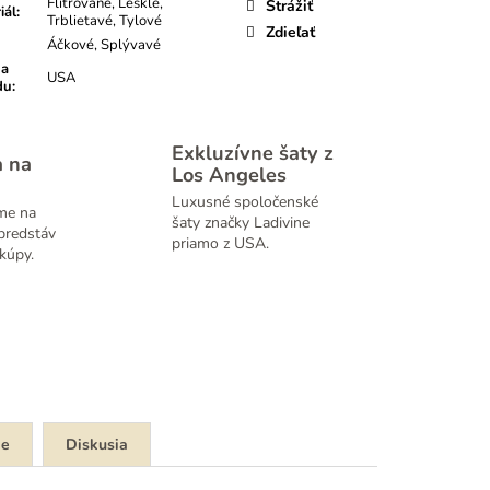
Flitrované, Lesklé,
Strážiť
iál
:
Trblietavé, Tylové
Zdieľať
Áčkové, Splývavé
na
USA
du
:
Exkluzívne šaty z
a na
Los Angeles
Luxusné spoločenské
me na
šaty značky Ladivine
predstáv
priamo z USA.
kúpy.
ie
Diskusia