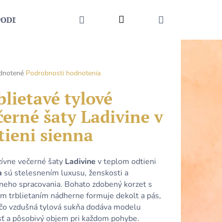
HĽADAŤ
Prihlásenie
NÁKUPNÝ
PODĽA UDALOSTI
MÓDNE DOPLNKY
KONTAKT
KOŠÍK
rné
dnotené
Podrobnosti hodnotenia
enie
tu
blietavé tylové
černé šaty Ladivine v
tieni sienna
čiek.
zívne večerné šaty
Ladivine
v teplom odtieni
a
sú stelesnením luxusu, ženskosti a
zneho spracovania. Bohato zdobený korzet s
m trblietaním nádherne formuje dekolt a pás,
Nasledujúce
ľ čo vzdušná tylová sukňa dodáva modelu
sť a pôsobivý objem pri každom pohybe.