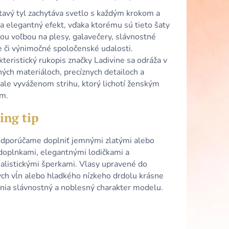
 SATÉNOVÉ ŠATY S
HRBTOM A
tavý tyl zachytáva svetlo s každým krokom a
a elegantný efekt, vďaka ktorému sú tieto šaty
ou voľbou na plesy, galavečery, slávnostné
e či výnimočné spoločenské udalosti.
teristický rukopis značky Ladivine sa odráža v
ých materiáloch, precíznych detailoch a
ale vyváženom strihu, ktorý lichotí ženským
ám.
ing tip
odporúčame doplniť jemnými zlatými alebo
doplnkami, elegantnými lodičkami a
alistickými šperkami. Vlasy upravené do
ch vĺn alebo hladkého nízkeho drdolu krásne
znia slávnostný a noblesný charakter modelu.