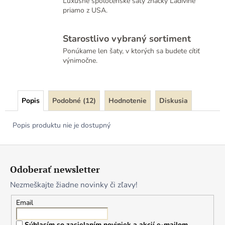
Luxusné spoločenské šaty značky Ladivine
priamo z USA.
Starostlivo vybraný sortiment
Ponúkame len šaty, v ktorých sa budete cítiť
výnimočne.
Popis
Podobné (12)
Hodnotenie
Diskusia
Popis produktu nie je dostupný
Z
á
Odoberať newsletter
p
Nezmeškajte žiadne novinky či zľavy!
ä
t
Email
i
Súhlasím so zasielaním noviniek a akcií e-mailom.