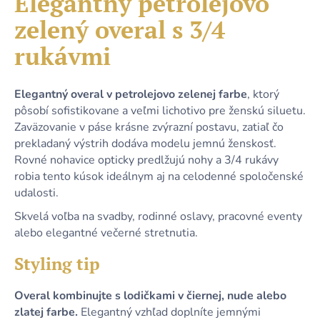
Elegantný petrolejovo
č
je
a
zelený overal s 3/4
0,0
m
z
e
rukávmi
5
hviezdičiek.
DLHÉ
Elegantný overal v petrolejovo zelenej farbe
, ktorý
TMAVOMODRÉ
pôsobí sofistikovane a veľmi lichotivo pre ženskú siluetu.
SATÉNOVÉ
Zaväzovanie v páse krásne zvýrazní postavu, zatiaľ čo
ŠATY
S
prekladaný výstrih dodáva modelu jemnú ženskosť.
RIASENÍM
Rovné nohavice opticky predlžujú nohy a 3/4 rukávy
A
ROZPARKOM
robia tento kúsok ideálnym aj na celodenné spoločenské
udalosti.
39,90
€
Skvelá voľba na svadby, rodinné oslavy, pracovné eventy
alebo elegantné večerné stretnutia.
Styling tip
Overal kombinujte s lodičkami v čiernej, nude alebo
zlatej farbe.
Elegantný vzhľad doplníte jemnými