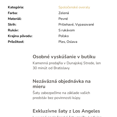
Kategória
:
Spoločenské overaly
Farba
:
Zelená
Materiál
:
Pevné
Strih
:
Priliehavé, Vypasované
Rukáv
:
S rukávom
Krajina pôvodu
:
Poľsko
Príležitosť
:
Ples, Oslava
Osobné vyskúšanie v butiku
Kamenná predajňa v Dunajskej Strede, len
30 minút od Bratislavy.
Nezáväzná objednávka na
mieru
Šaty zabezpečíme na základe vašich
predstáv bez povinnosti kúpy.
Exkluzívne šaty z Los Angeles