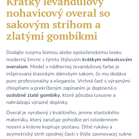
Krátky levanduľový
č
je
a
nohavicový overal so
0,0
m
z
e
sakovým strihom a
5
hviezdičiek.
zlatými gombíkmi
DLHÉ
ČIERNE
TRBLIETAVÉ
Dodajte svojmu biznisu alebo spoločenskému looku
TYLOVÉ
moderný šmrnc s týmto štýlovým
krátkym nohavicovým
ŠATY
S
overalom
. Model v nádhernej levanduľovej farbe je
PREKLADANÝM
inšpirovaný klasickým dámskym sakom, čo mu dodáva
DEKOLTOM
punc profesionality a elegancie. Vrchná časť s výraznými
A
VIAZANÍM
chlopňami a prekríženým zapínaním je doplnená o
ozdobné zlaté gombíky
, ktoré pôsobia luxusne a
64,90
€
nahrádzajú výrazné doplnky.
Overal je vyrobený z kvalitného, jemne elastického
materiálu, ktorý zaručuje pohodlie pri celodennom
nosení a krásne kopíruje postavu. Dlhé rukávy a
asymetrický strih spodnej časti v štýle zavinovacej sukne