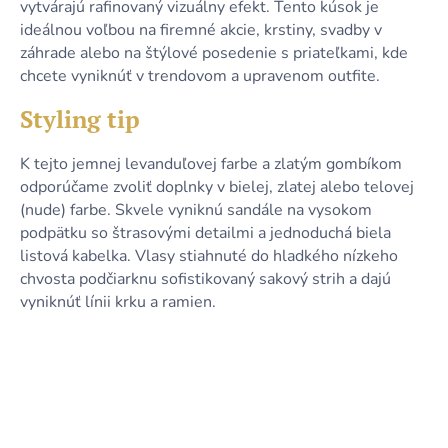
vytvárajú rafinovaný vizuálny efekt. Tento kúsok je
ideálnou voľbou na firemné akcie, krstiny, svadby v
záhrade alebo na štýlové posedenie s priateľkami, kde
chcete vyniknúť v trendovom a upravenom outfite.
Styling tip
K tejto jemnej levanduľovej farbe a zlatým gombíkom
odporúčame zvoliť doplnky v bielej, zlatej alebo telovej
(nude) farbe. Skvele vyniknú sandále na vysokom
podpätku so štrasovými detailmi a jednoduchá biela
listová kabelka. Vlasy stiahnuté do hladkého nízkeho
chvosta podčiarknu sofistikovaný sakový strih a dajú
vyniknúť línii krku a ramien.