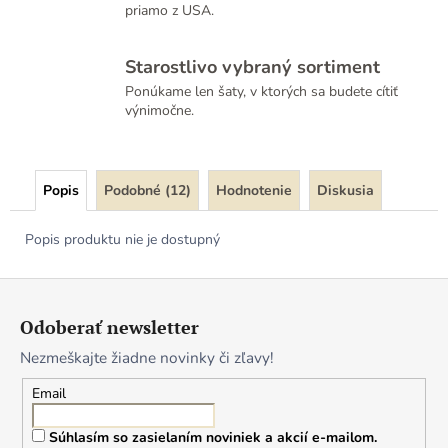
priamo z USA.
Starostlivo vybraný sortiment
Ponúkame len šaty, v ktorých sa budete cítiť
výnimočne.
Popis
Podobné (12)
Hodnotenie
Diskusia
Popis produktu nie je dostupný
Z
á
Odoberať newsletter
p
Nezmeškajte žiadne novinky či zľavy!
ä
t
Email
i
Súhlasím so zasielaním noviniek a akcií e-mailom.
e