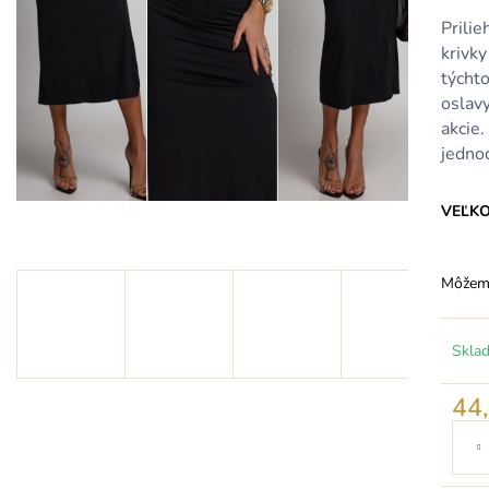
KRÁTKE MODRÉ SATÉNOVÉ ŠATY S
KRÁTKE SVETL
ODHALENÝM CHRBTOM A
ŠATY S DRAPO
Prilie
ŠNUROVANÍM
39,90 €
krivky
79,90 €
týchto
oslavy
akcie
jedno
VEĽK
Môžeme
Skla
44
Jedno
cena: