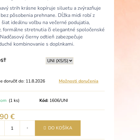
ORUŽOVÉ VOLÁNOVÉ
VANÝM VÝSTRIHOM
havý strih krásne kopíruje siluetu a zvýrazňuje
 bez pôsobenia prehnane. Dĺžka midi robí z
 šiat ideálnu voľbu na večerné podujatia,
, formálne stretnutia či elegantné spoločenské
. Nadčasový čierny odtieň zabezpečuje
duché kombinovanie s doplnkami.
OSŤ
 doručiť do:
11.8.2026
Možnosti doručenia
dom
(1 ks)
Kód:
1606/UNI
,90 €
tková
DO KOŠÍKA