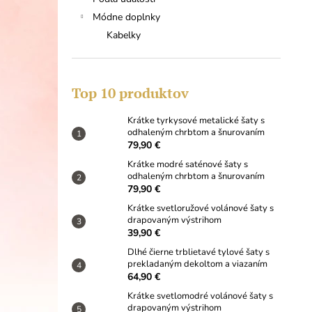
KRÁTKE TYRKYSOVÉ METALICKÉ ŠATY
S ODHALENÝM CHRBTOM A
Módne doplnky
ŠNUROVANÍM
Kabelky
79,90 €
Top 10 produktov
Krátke tyrkysové metalické šaty s
odhaleným chrbtom a šnurovaním
79,90 €
Krátke modré saténové šaty s
odhaleným chrbtom a šnurovaním
79,90 €
Krátke svetloružové volánové šaty s
drapovaným výstrihom
39,90 €
Dlhé čierne trblietavé tylové šaty s
prekladaným dekoltom a viazaním
64,90 €
Krátke svetlomodré volánové šaty s
drapovaným výstrihom