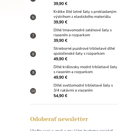
39,90 €
Krátke žlté letné šaty s prekladaným
výstrihom z elastického materiálu
39,90 €
Dlhé tmavomodré saténové šaty s
riasením a rozparkom
39,90 €
Strieborné puzdrové trblietavé dlhé
spoločenské šaty s rozparkom
49,90 €
Dlhé kráľovsky modré trblietavé šaty
s riasením a rozparkom
49,90 €
Dlhé svetlomodré trblietavé šaty s
3/4 rukávmi a viazaním
54,90 €
Odoberať newsletter
Vložte svoj e-mail a my Vám budeme zasielať