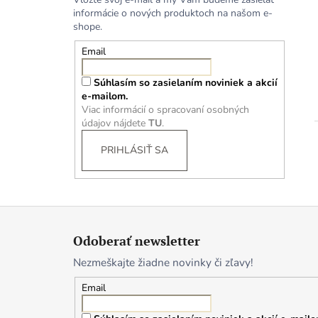
informácie o nových produktoch na našom e-
shope.
Email
Súhlasím so zasielaním noviniek a akcií
e-mailom.
Viac informácií o spracovaní osobných
údajov nájdete
TU
.
PRIHLÁSIŤ SA
Z
á
Odoberať newsletter
p
Nezmeškajte žiadne novinky či zľavy!
ä
t
Email
i