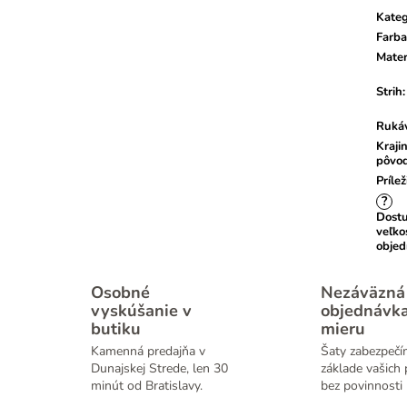
Kateg
Farba
Mater
Strih
:
Ruká
Kraji
pôvo
Prílež
?
Dost
veľko
obje
Osobné
Nezáväzná
vyskúšanie v
objednávk
butiku
mieru
Kamenná predajňa v
Šaty zabezpečí
Dunajskej Strede, len 30
základe vašich 
minút od Bratislavy.
bez povinnosti 