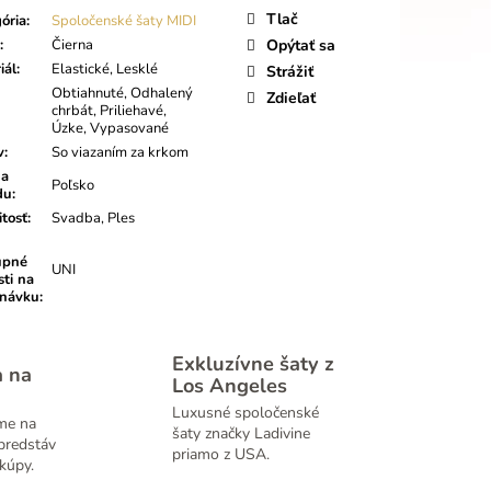
Tlač
ória
:
Spoločenské šaty MIDI
:
Čierna
Opýtať sa
iál
:
Elastické, Lesklé
Strážiť
Obtiahnuté, Odhalený
Zdieľať
chrbát, Priliehavé,
Úzke, Vypasované
v
:
So viazaním za krkom
na
Poľsko
du
:
itosť
:
Svadba, Ples
upné
UNI
sti na
dnávku
:
Exkluzívne šaty z
a na
Los Angeles
Luxusné spoločenské
me na
šaty značky Ladivine
predstáv
priamo z USA.
kúpy.