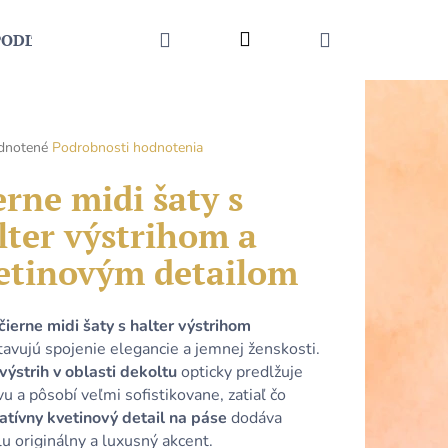
HĽADAŤ
Prihlásenie
NÁKUPNÝ
PODĽA UDALOSTI
MÓDNE DOPLNKY
KONTAKT
KOŠÍK
rné
dnotené
Podrobnosti hodnotenia
enie
tu
erne midi šaty s
lter výstrihom a
etinovým detailom
čiek.
čierne midi šaty s halter výstrihom
avujú spojenie elegancie a jemnej ženskosti.
výstrih v oblasti dekoltu
opticky predlžuje
u a pôsobí veľmi sofistikovane, zatiaľ čo
Nasledujúce
atívny kvetinový detail na páse
dodáva
u originálny a luxusný akcent.