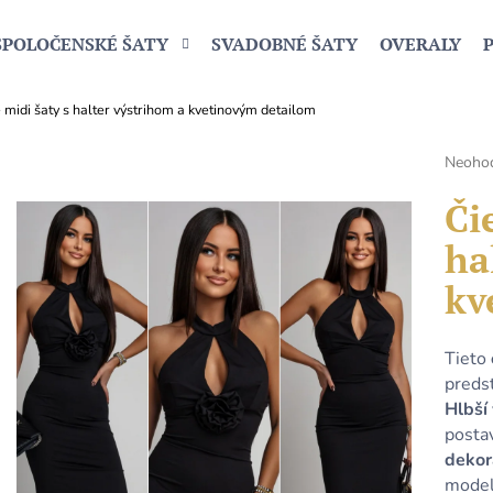
SPOLOČENSKÉ ŠATY
SVADOBNÉ ŠATY
OVERALY
 midi šaty s halter výstrihom a kvetinovým detailom
Čo potrebujete nájsť?
Prieme
Neoho
hodnot
produk
Či
HĽADAŤ
je
ha
0,0
z
kv
5
Odporúčame
hviezdi
Tieto
predst
Hlbší 
postav
dekor
model