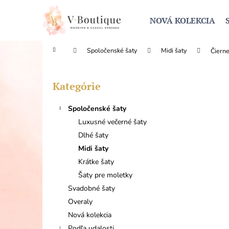
K
Prejsť
na
o
NOVÁ KOLEKCIA
obsah
Späť
Späť
š
do
do
í
Domov
Spoločenské šaty
Midi šaty
Čierne
obchodu
obchodu
k
B
o
Kategórie
Preskočiť
č
kategórie
n
Spoločenské šaty
ý
Luxusné večerné šaty
p
Dlhé šaty
a
Midi šaty
n
Krátke šaty
e
Šaty pre moletky
l
Svadobné šaty
Overaly
Nová kolekcia
Podľa udalosti