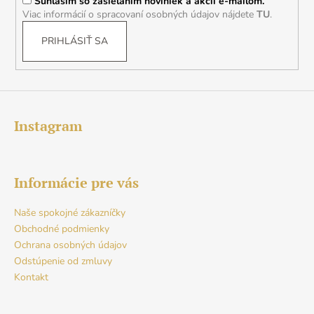
Súhlasím so zasielaním noviniek a akcií e-mailom.
e
Viac informácií o spracovaní osobných údajov nájdete
TU
.
PRIHLÁSIŤ SA
Instagram
Informácie pre vás
Naše spokojné zákazníčky
Obchodné podmienky
Ochrana osobných údajov
Odstúpenie od zmluvy
Kontakt