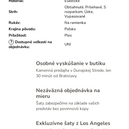
Materiál
:
Elastické
Obtiahnuté, Priliehavé, S
Strih
:
rozparkom, Úzke,
Vypasované
Rukáv
:
Na ramienka
Krajina pôvodu
:
Poľsko
Príležitosť
:
Ples
?
Dostupné veľkosti na
UNI
objednávku
:
Osobné vyskúšanie v butiku
Kamenná predajňa v Dunajskej Strede, len
30 minút od Bratislavy.
Nezáväzná objednávka na
mieru
Šaty zabezpečíme na základe vašich
predstáv bez povinnosti kúpy.
Exkluzívne šaty z Los Angeles