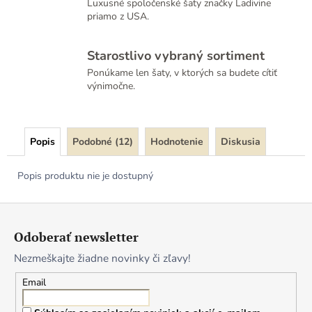
Luxusné spoločenské šaty značky Ladivine
priamo z USA.
Starostlivo vybraný sortiment
Ponúkame len šaty, v ktorých sa budete cítiť
výnimočne.
Popis
Podobné (12)
Hodnotenie
Diskusia
Popis produktu nie je dostupný
Z
á
Odoberať newsletter
p
Nezmeškajte žiadne novinky či zľavy!
ä
t
Email
i