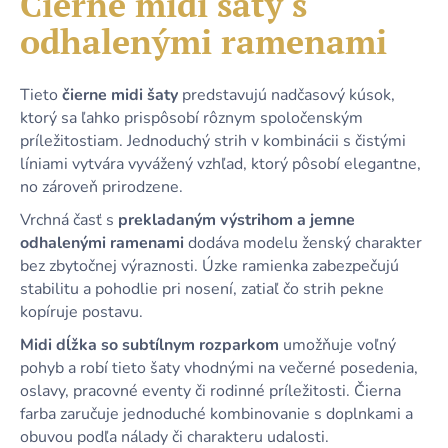
Čierne midi šaty s
č
je
a
odhalenými ramenami
0,0
m
z
e
5
hviezdičiek.
Tieto
čierne midi šaty
predstavujú nadčasový kúsok,
ktorý sa ľahko prispôsobí rôznym spoločenským
KRÁTKE
príležitostiam. Jednoduchý strih v kombinácii s čistými
ŽLTÉ
LETNÉ
líniami vytvára vyvážený vzhľad, ktorý pôsobí elegantne,
ŠATY
no zároveň prirodzene.
S
PREKLADANÝM
Vrchná časť s
prekladaným výstrihom a jemne
VÝSTRIHOM
odhalenými ramenami
dodáva modelu ženský charakter
Z
ELASTICKÉHO
bez zbytočnej výraznosti. Úzke ramienka zabezpečujú
MATERIÁLU
stabilitu a pohodlie pri nosení, zatiaľ čo strih pekne
39,90
kopíruje postavu.
€
Midi dĺžka so subtílnym rozparkom
umožňuje voľný
pohyb a robí tieto šaty vhodnými na večerné posedenia,
oslavy, pracovné eventy či rodinné príležitosti. Čierna
farba zaručuje jednoduché kombinovanie s doplnkami a
obuvou podľa nálady či charakteru udalosti.