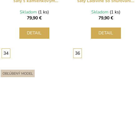
šaty s kamienkovým
šaty Ladivine so šnurovaním
korzetom
na chrbte
Skladom
(1 ks)
Skladom
(1 ks)
79,90 €
79,90 €
DETAIL
DETAIL
34
36
OBĽÚBENÝ MODEL