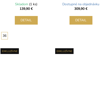
korzetom a šnurovaním
šperkovým korzetom a
Skladom
(1 ks)
Dostupné na objednávku
riasením
139,90 €
309,90 €
DETAIL
DETAIL
36
EXKLUZÍVNE
EXKLUZÍVNE