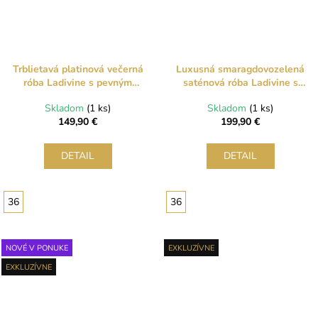
Trblietavá platinová večerná
Luxusná smaragdovozelená
róba Ladivine s pevným
saténová róba Ladivine s
korzetom a zmyselným
flitrovaným korzetom a
Skladom
(1 ks)
Skladom
(1 ks)
šnurovaním
rozparkom
149,90 €
199,90 €
DETAIL
DETAIL
36
36
NOVÉ V PONUKE
EXKLUZÍVNE
EXKLUZÍVNE