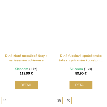
Dlhé zlaté metalické šaty s
Dlhé fuksiové spoločenské
nariaseným volánom a
šaty s vyšívaným korzetom a
rozparkom
rozparkom
Skladom
(1 ks)
Skladom
(1 ks)
119,90 €
89,90 €
DETAIL
DETAIL
44
38
40