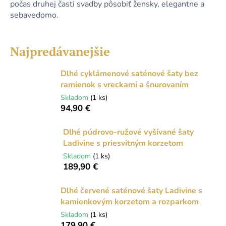
počas druhej časti svadby pôsobiť žensky, elegantne a
á
sebavedomo.
j
s
Najpredávanejšie
ť
?
Dlhé cyklámenové saténové šaty bez
ramienok s vreckami a šnurovaním
Skladom
(1 ks)
94,90 €
HĽADAŤ
Dlhé púdrovo-ružové vyšívané šaty
Ladivine s priesvitným korzetom
Skladom
(1 ks)
O
189,90 €
d
p
Dlhé červené saténové šaty Ladivine s
o
kamienkovým korzetom a rozparkom
r
ú
Skladom
(1 ks)
179,90 €