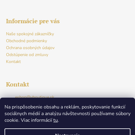
Informácie pre vás
Naše spokojné zákazníčky
Obchodné podmienky
Ochrana osobných údajov
Odstúpenie od zmluvy
Kontakt
Kontakt
eshop
@
vboutique.sk
+421917765941
Na prispôsobenie obsahu a reklám, poskytovanie funkcií
Facebook
sociálnych médií a analýzu návštevnosti používame súbory
v.boutique.dunajskastreda
cookie. Viac informácií
tu
.
+421917765941