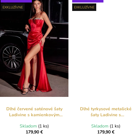
EXKLUZÍVNE
EXKLUZÍVNE
Dlhé červené saténové šaty
Dlhé tyrkysové metalické
Ladivine s kamienkovým
šaty Ladivine s
korzetom a rozparkom
kamienkovým korzetom a
Skladom
(1 ks)
Skladom
(1 ks)
rozparkom
179,90 €
179,90 €