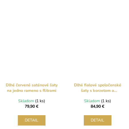
Dlhé červené saténové šaty
Dlhé fialové spoločenské
na jedno rameno s flitrami
šaty s korzetom a
rozparkom
Skladom
(1 ks)
Skladom
(1 ks)
79,90 €
84,90 €
DETAIL
DETAIL