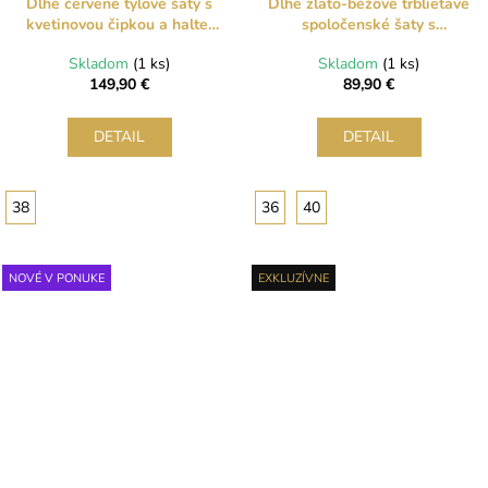
Dlhé červené tylové šaty s
Dlhé zlato-béžové trblietavé
kvetinovou čipkou a halter
spoločenské šaty s
výstrihom
korzetom a rozparkom
Skladom
(1 ks)
Skladom
(1 ks)
149,90 €
89,90 €
DETAIL
DETAIL
38
36
40
NOVÉ V PONUKE
EXKLUZÍVNE