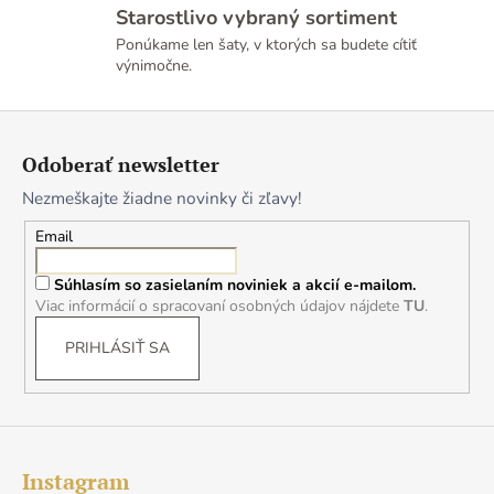
s
Starostlivo vybraný sortiment
u
Ponúkame len šaty, v ktorých sa budete cítiť
výnimočne.
Z
á
Odoberať newsletter
p
Nezmeškajte žiadne novinky či zľavy!
ä
t
Email
i
Súhlasím so zasielaním noviniek a akcií e-mailom.
e
Viac informácií o spracovaní osobných údajov nájdete
TU
.
PRIHLÁSIŤ SA
Instagram