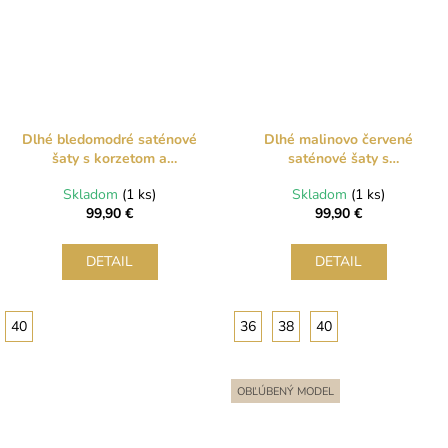
Dlhé bledomodré saténové
Dlhé malinovo červené
šaty s korzetom a
saténové šaty s
šnurovaním
kamienkovým opaskom
Skladom
(1 ks)
Skladom
(1 ks)
99,90 €
99,90 €
DETAIL
DETAIL
40
36
38
40
OBĽÚBENÝ MODEL