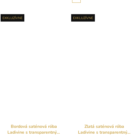
EXKLUZÍVNE
EXKLUZÍVNE
Bordová saténová róba
Zlatá saténová róba
Ladivine s transparentným
Ladivine s transparentným