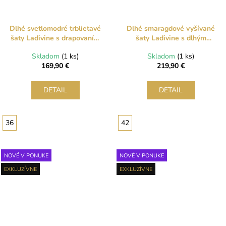
Dlhé svetlomodré trblietavé
Dlhé smaragdové vyšívané
šaty Ladivine s drapovaním
šaty Ladivine s dlhým
a bočnou vlečkou
rukávom a vlečkou
Skladom
(1 ks)
Skladom
(1 ks)
169,90 €
219,90 €
DETAIL
DETAIL
36
42
NOVÉ V PONUKE
NOVÉ V PONUKE
EXKLUZÍVNE
EXKLUZÍVNE