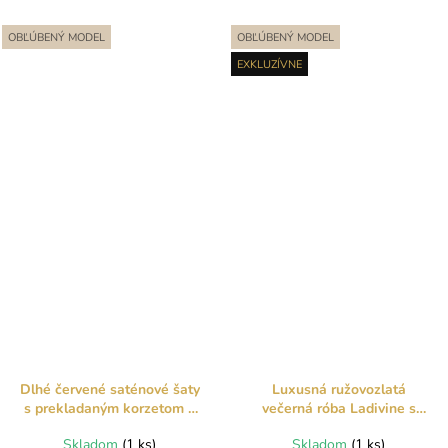
OBĽÚBENÝ MODEL
OBĽÚBENÝ MODEL
EXKLUZÍVNE
Dlhé červené saténové šaty
Luxusná ružovozlatá
s prekladaným korzetom a
večerná róba Ladivine s
rozparkom
trblietavými ornamentmi a
Skladom
(1 ks)
Skladom
(1 ks)
perím