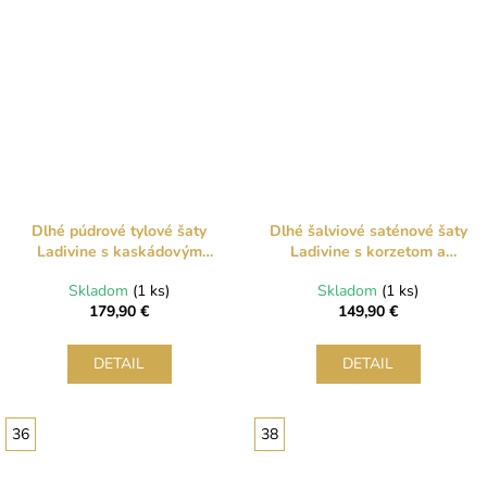
Dlhé púdrové tylové šaty
Dlhé šalviové saténové šaty
Ladivine s kaskádovým
Ladivine s korzetom a
trblietaním
odopínateľnými ramienkami
Skladom
(1 ks)
Skladom
(1 ks)
179,90 €
149,90 €
DETAIL
DETAIL
36
38