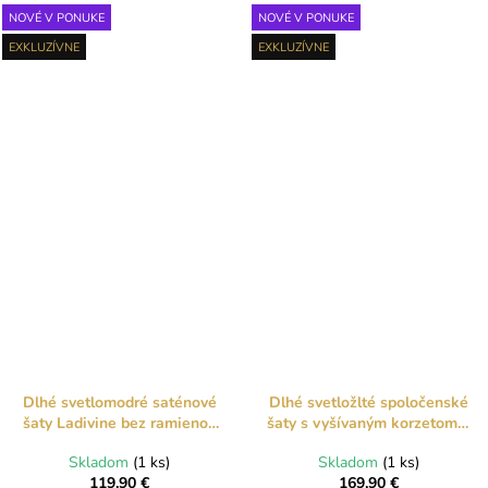
NOVÉ V PONUKE
NOVÉ V PONUKE
EXKLUZÍVNE
EXKLUZÍVNE
Dlhé svetlomodré saténové
Dlhé svetložlté spoločenské
šaty Ladivine bez ramienok
šaty s vyšívaným korzetom a
so šálom
šnurovaním
Skladom
(1 ks)
Skladom
(1 ks)
119,90 €
169,90 €