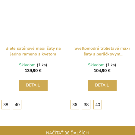
Biele saténové maxi šaty na
Svetlomodré trblietavé maxi
jedno rameno s kvetom
šaty s perličkovým
zdobením na ramenách
Skladom
(1 ks)
Skladom
(1 ks)
139,90 €
104,90 €
DETAIL
DETAIL
38
40
36
38
40
NAČÍTAŤ 36 ĎALŠÍCH