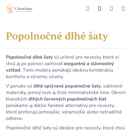
K
Prejsť
HĽADAŤ
NÁKU
M
Prihlásenie
na
o
obsah
Späť
Späť
š
KOŠÍK
í
Č
Popolnočné dlhé šaty
k
o
p
o
Popolnočné dlhé šaty
sú určené pre nevesty, ktoré si
t
chcú aj po polnoci zachovať
elegantný a slávnostný
r
vzhľad
. Tieto modely ponúkajú ideálnu kombináciu
komfortu a výraznej siluety.
e
b
V ponuke sú
dlhé splývavé popolnočné šaty
, saténové
u
materiály, jemný lesk aj čisté minimalistické línie. Okrem
klasických
dlhých červených popolnočných šiat
j
ponúkame aj ďalšie farebné alternatívy pre nevesty,
e
ktoré preferujú jemnejšie, výraznejšie alebo netradičné
t
odtiene.
e
Popolnočné dlhé šaty sú ideálne pre nevesty, ktoré chcú
n