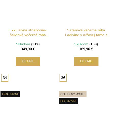
Exkluzívna strieborno-
Saténová večerná róba
šalviová večerná róba
Ladivine v ružovej farbe s
Ladivine s bohatým
pevným korzetom a šálom
Skladom
(1 ks)
Skladom
(1 ks)
kamienkovým zdobením a
349,90 €
169,90 €
vlečkou
DETAIL
DETAIL
34
36
EXKLUZÍVNE
OBĽÚBENÝ MODEL
EXKLUZÍVNE