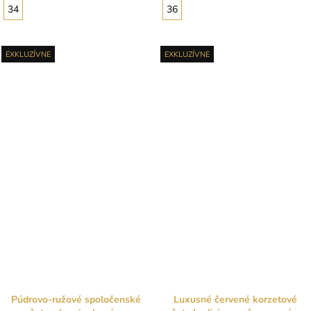
34
36
EXKLUZÍVNE
EXKLUZÍVNE
Púdrovo-ružové spoločenské
Luxusné červené korzetové