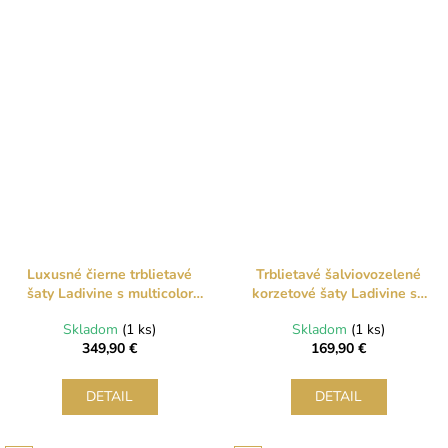
Luxusné čierne trblietavé
Trblietavé šalviovozelené
šaty Ladivine s multicolor
korzetové šaty Ladivine so
efektom a rozparkom
šnurovaním
Skladom
(1 ks)
Skladom
(1 ks)
349,90 €
169,90 €
DETAIL
DETAIL