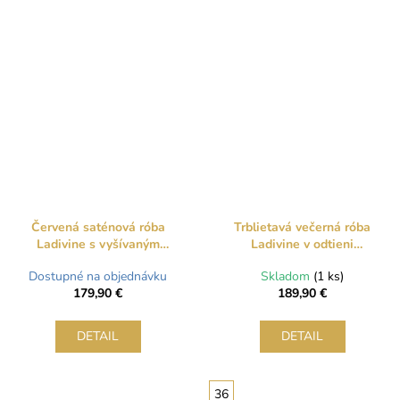
Červená saténová róba
Trblietavá večerná róba
Ladivine s vyšívaným
Ladivine v odtieni
dekoltom a šnurovaním
šampanského zlata s
Dostupné na objednávku
Skladom
(1 ks)
korzetom a šnurovaním
179,90 €
189,90 €
DETAIL
DETAIL
36