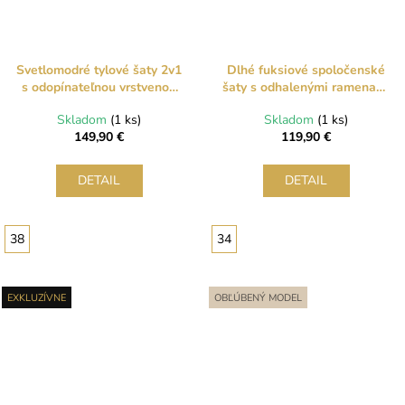
Svetlomodré tylové šaty 2v1
Dlhé fuksiové spoločenské
s odopínateľnou vrstvenou
šaty s odhalenými ramenami
sukňou
a rozparkom
Skladom
(1 ks)
Skladom
(1 ks)
149,90 €
119,90 €
DETAIL
DETAIL
38
34
EXKLUZÍVNE
OBĽÚBENÝ MODEL