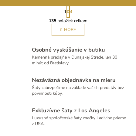
S
1
4
t
O
r
135
položiek celkom
v
á
l
HORE
n
á
k
d
o
v
a
Osobné vyskúšanie v butiku
a
c
Kamenná predajňa v Dunajskej Strede, len 30
n
i
minút od Bratislavy.
i
e
e
p
Nezáväzná objednávka na mieru
r
Šaty zabezpečíme na základe vašich predstáv bez
v
povinnosti kúpy.
k
y
v
Exkluzívne šaty z Los Angeles
ý
Luxusné spoločenské šaty značky Ladivine priamo
p
z USA.
i