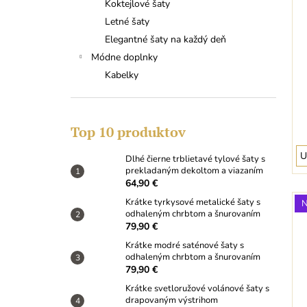
Koktejlové šaty
Letné šaty
Elegantné šaty na každý deň
Módne doplnky
Kabelky
Top 10 produktov
U
Dlhé čierne trblietavé tylové šaty s
prekladaným dekoltom a viazaním
64,90 €
Krátke tyrkysové metalické šaty s
odhaleným chrbtom a šnurovaním
79,90 €
Krátke modré saténové šaty s
odhaleným chrbtom a šnurovaním
79,90 €
Krátke svetloružové volánové šaty s
drapovaným výstrihom