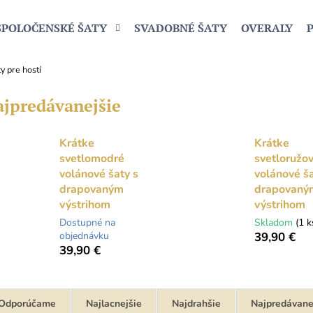
SPOLOČENSKÉ ŠATY
SVADOBNÉ ŠATY
OVERALY
y pre hostí
Čo potrebujete nájsť?
jpredávanejšie
HĽADAŤ
Krátke
Krátke
svetlomodré
svetloružo
volánové šaty s
volánové ša
drapovaným
drapovaný
Odporúčame
výstrihom
výstrihom
Dostupné na
Skladom
(1 k
objednávku
39,90 €
39,90 €
Odporúčame
Najlacnejšie
Najdrahšie
Najpredávane