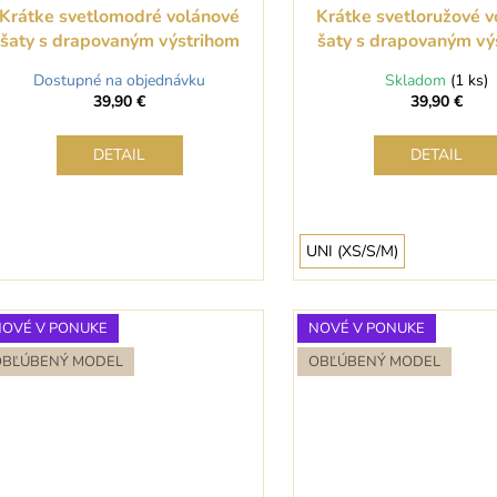
Krátke svetlomodré volánové
Krátke svetloružové 
šaty s drapovaným výstrihom
šaty s drapovaným vý
Dostupné na objednávku
Skladom
(1 ks)
39,90 €
39,90 €
DETAIL
DETAIL
UNI (XS/S/M)
NOVÉ V PONUKE
NOVÉ V PONUKE
OBĽÚBENÝ MODEL
OBĽÚBENÝ MODEL