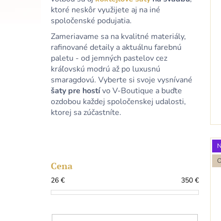
ktoré neskôr využijete aj na iné
spoločenské podujatia.
Zameriavame sa na kvalitné materiály,
rafinované detaily a aktuálnu farebnú
paletu - od jemných pastelov cez
kráľovskú modrú až po luxusnú
smaragdovú. Vyberte si svoje vysnívané
šaty pre hostí
vo V-Boutique a buďte
ozdobou každej spoločenskej udalosti,
ktorej sa zúčastníte.
B
o
č
Cena
n
26
€
350
€
ý
p
a