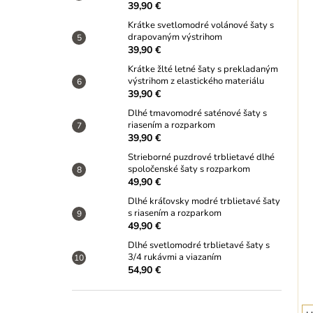
39,90 €
Krátke svetlomodré volánové šaty s
drapovaným výstrihom
39,90 €
Krátke žlté letné šaty s prekladaným
výstrihom z elastického materiálu
39,90 €
Dlhé tmavomodré saténové šaty s
riasením a rozparkom
39,90 €
Strieborné puzdrové trblietavé dlhé
spoločenské šaty s rozparkom
49,90 €
Dlhé kráľovsky modré trblietavé šaty
s riasením a rozparkom
49,90 €
Dlhé svetlomodré trblietavé šaty s
3/4 rukávmi a viazaním
54,90 €