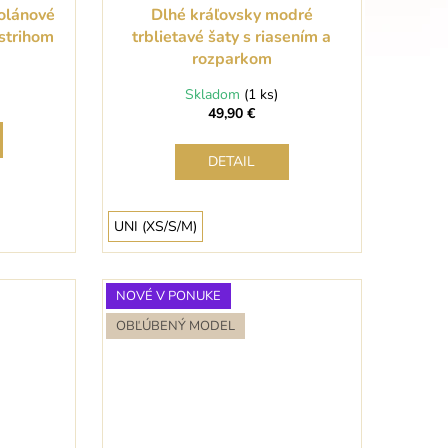
volánové
Dlhé kráľovsky modré
strihom
trblietavé šaty s riasením a
rozparkom
Skladom
(1 ks)
49,90 €
DETAIL
UNI (XS/S/M)
NOVÉ V PONUKE
OBĽÚBENÝ MODEL