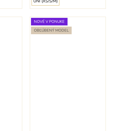
UNI (XS/S/M)
NOVÉ V PONUKE
OBĽÚBENÝ MODEL