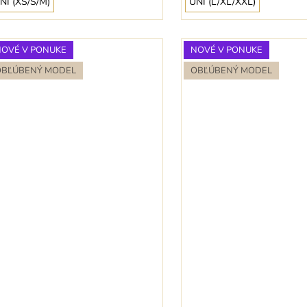
NI (XS/S/M)
UNI (L/XL/XXL)
NOVÉ V PONUKE
NOVÉ V PONUKE
OBĽÚBENÝ MODEL
OBĽÚBENÝ MODEL