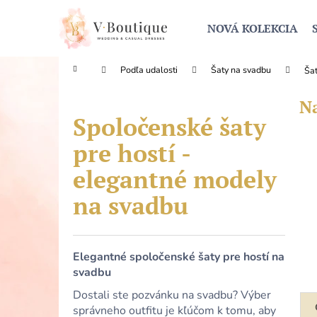
K
Prejsť
na
o
NOVÁ KOLEKCIA
obsah
Späť
Späť
š
do
do
í
Domov
Podľa udalosti
Šaty na svadbu
Šat
obchodu
obchodu
k
Na
Spoločenské šaty
pre hostí -
elegantné modely
na svadbu
Elegantné spoločenské šaty pre hostí na
svadbu
R
Dostali ste pozvánku na svadbu? Výber
a
správneho outfitu je kľúčom k tomu, aby