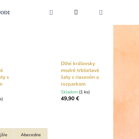
HĽADAŤ
Prihlásenie
NÁKUPNÝ
PODĽA UDALOSTI
MÓDNE DOPLNKY
KONTAKT
KOŠÍK
Dlhé kráľovsky
vé
modré trblietavé
ty s
šaty s riasením a
m
rozparkom
Skladom
(1 ks)
49,90 €
s)
Nasledujúce
jšie
Abecedne