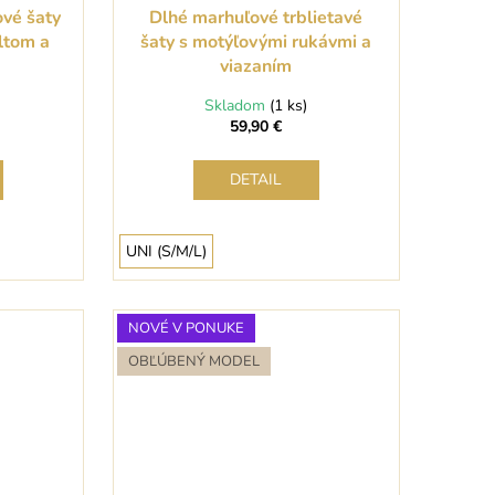
ové šaty
Dlhé marhuľové trblietavé
ltom a
šaty s motýľovými rukávmi a
viazaním
Skladom
(1 ks)
59,90 €
DETAIL
UNI (S/M/L)
NOVÉ V PONUKE
OBĽÚBENÝ MODEL