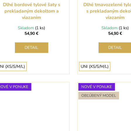
Dlhé bordové tylové šaty s
Dlhé tmavozelené tyl
prekladaným dekoltom a
s prekladaným deko
viazaním
viazaním
Skladom
(1 ks)
Skladom
(1 ks)
54,90 €
54,90 €
DETAIL
DETAIL
NI (XS/S/M/L)
UNI (XS/S/M/L)
NOVÉ V PONUKE
NOVÉ V PONUKE
OBĽÚBENÝ MODEL