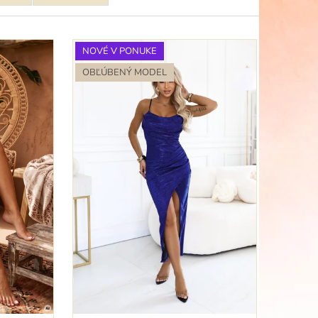
 SATÉNOVÉ ŠATY S
HRBTOM A
NOVÉ V PONUKE
OBĽÚBENÝ MODEL