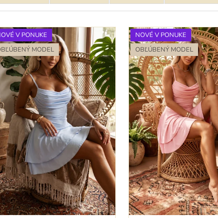
KRÁTKE TYRKYSOVÉ METALICKÉ ŠATY
KRÁTKE MODRÉ
S ODHALENÝM CHRBTOM A
ODHALENÝM C
ŠNUROVANÍM
ŠNUROVANÍM
79,90 €
79,90 €
NOVÉ V PONUKE
NOVÉ V PONUKE
OBĽÚBENÝ MODEL
OBĽÚBENÝ MODEL