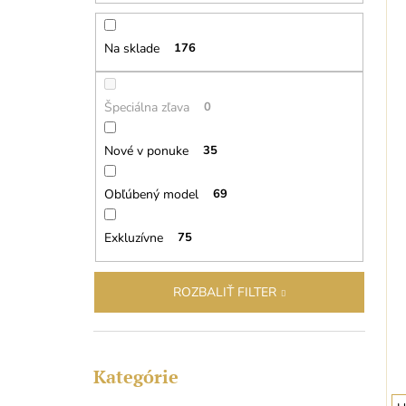
n
e
Na sklade
176
l
Špeciálna zľava
0
Nové v ponuke
35
Obľúbený model
69
Exkluzívne
75
ROZBALIŤ FILTER
Preskočiť
Kategórie
kategórie