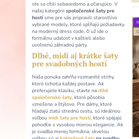
DLHÉ ČIERNE TRBLIETAVÉ TYLOVÉ
d
ste sa cítili sebavedomo a očarujúco. V
ŠATY S PREKLADANÝM DEKOLTOM A
našej kategórii
spoločenské šaty pre
e
VIAZANÍM
V
hostí
sme pre vás pripravili starostlivo
n
64,90 €
ý
vybrané modely, ktoré spĺňajú požiadavky
i
na moderný dress code, či už ide o
p
e
formálnu udalosť v kaštieli alebo
i
p
uvoľnenú záhradnú párty.
s
r
Dlhé, midi aj krátke šaty
p
o
pre svadobných hostí
r
d
o
u
Naša ponuka zahŕňa rozmanité strihy,
d
k
ktoré lichotia každej postave. Ak
u
preferujete klasiku, stavte na
dlhé
t
k
spoločenské šaty
, ktoré pôsobia
o
t
vznešene a štýlovo. Pre dámy, ktoré
v
hľadajú zlatú strednú cestu, sú ideálnou
o
voľbou
midi šaty pre hostí
, ktoré spájajú
v
pohodlie s vysokou mierou elegancie. Ak
je svadba menej formálna, skvelou
voľbou sú aj
koktejlové šaty
na svadbu
,