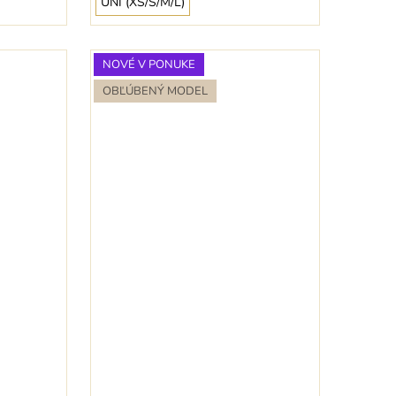
UNI (XS/S/M/L)
NOVÉ V PONUKE
OBĽÚBENÝ MODEL