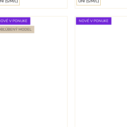
NI (S/M/L)
UNI (S/M/L)
NOVÉ V PONUKE
NOVÉ V PONUKE
OBĽÚBENÝ MODEL