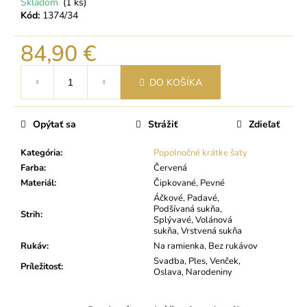
Skladom
(1 ks)
Kód:
1374/34
84,90 €
Jednotková
DO KOŠÍKA
cena:
Opýtať sa
Strážiť
Zdieľať
Kategória
:
Popolnočné krátke šaty
Farba
:
Červená
Materiál
:
Čipkované, Pevné
Áčkové, Padavé,
Podšívaná sukňa,
Strih
:
Splývavé, Volánová
sukňa, Vrstvená sukňa
Rukáv
:
Na ramienka, Bez rukávov
Svadba, Ples, Venček,
Príležitosť
:
Oslava, Narodeniny