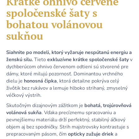
Krátke ohnivo červené
č
je
a
spoločenské šaty s
0,0
m
z
e
bohatou volánovou
5
hviezdičiek.
sukňou
KRÁTKE
MODRÉ
SATÉNOVÉ
Siahnite po modeli, ktorý vyžaruje nespútanú energiu a
ŠATY
ženskú silu.
Tieto
exkluzívne krátke spoločenské šaty
v
S
ODHALENÝM
dychberúcom ohnivo červenom odtieni sú stvorené pre
CHRBTOM
dámy, ktoré milujú pozornosť. Dominantou vrchného
A
dielu je
honosná čipka
, ktorá detailne pokrýva celý
ŠNUROVANÍM
živôtik bez rukávov a lemuje hlboko strihaný, zmyselný
79,90
véčkový výstrih.
€
Skutočným dizajnovým zážitkom je
bohatá, trojúrovňová
volánová sukňa
. Vďaka precíznemu spracovaniu a
pevnejšiemu materiálu drží perfektný, stabilný áčkový
objem aj bez spodničky. Strih majstrovsky kontrastuje s
prepracovaným pásom, čím
opticky zužuje driek
a