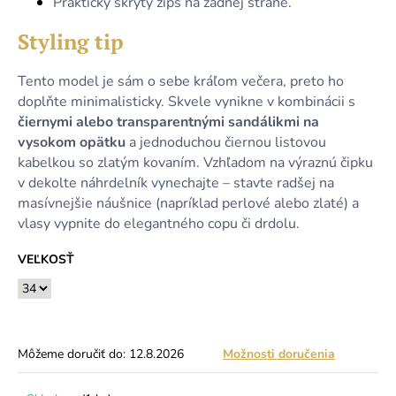
Praktický skrytý zips na zadnej strane.
Styling tip
Tento model je sám o sebe kráľom večera, preto ho
doplňte minimalisticky. Skvele vynikne v kombinácii s
čiernymi alebo transparentnými sandálikmi na
vysokom opätku
a jednoduchou čiernou listovou
kabelkou so zlatým kovaním. Vzhľadom na výraznú čipku
v dekolte náhrdelník vynechajte – stavte radšej na
masívnejšie náušnice (napríklad perlové alebo zlaté) a
vlasy vypnite do elegantného copu či drdolu.
VEĽKOSŤ
Môžeme doručiť do:
12.8.2026
Možnosti doručenia