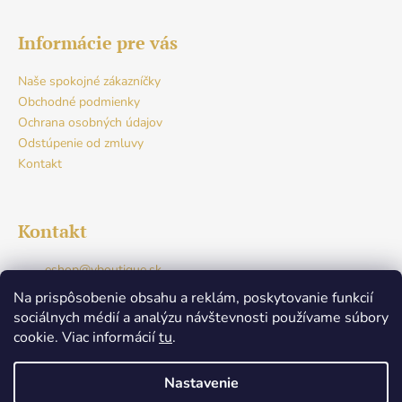
Informácie pre vás
Naše spokojné zákazníčky
Obchodné podmienky
Ochrana osobných údajov
Odstúpenie od zmluvy
Kontakt
Kontakt
eshop
@
vboutique.sk
+421917765941
Na prispôsobenie obsahu a reklám, poskytovanie funkcií
Facebook
sociálnych médií a analýzu návštevnosti používame súbory
v.boutique.dunajskastreda
cookie. Viac informácií
tu
.
+421917765941
Nastavenie
Nenašli ste svoju veľkosť? Žiadny problém! Napíšte nám,
Vytvoril Shoptet