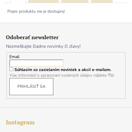
Popis produktu nie je dostupný
Z
á
Odoberať newsletter
p
Nezmeškajte žiadne novinky či zľavy!
ä
t
Email
i
Súhlasím so zasielaním noviniek a akcií e-mailom.
e
Viac informácií o spracovaní osobných údajov nájdete
TU
.
PRIHLÁSIŤ SA
Instagram