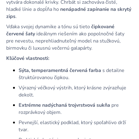
vytvára dokonalé krivky. Chrbát si zachováva čisté,
hladké línie a dopĺňa ho
nenápadné zapínanie na skrytý
zips
.
Vďaka svojej dynamike a tónu sú tieto
čipkované
červené šaty
ideálnym riešením ako popolnočné šaty
pre nevestu, neprehliadnuteľný model na stužkovú,
birmovku či luxusnú večernú galapárty.
Kľúčové vlastnosti:
Sýta, temperamentná červená farba
s detailne
štruktúrovanou čipkou.
Výrazný véčkový výstrih, ktorý krásne zvýrazňuje
dekolt.
Extrémne nadýchaná trojvrstvová sukňa
pre
rozprávkový objem.
Pevnejší, elastický podklad, ktorý spoľahlivo drží
tvar.