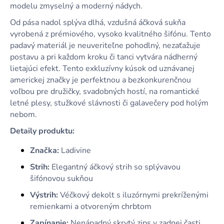
modelu zmyselný a moderný nádych.
Od pása nadol splýva dlhá, vzdušná áčková sukňa
vyrobená z prémiového, vysoko kvalitného šifónu. Tento
padavý materiál je neuveriteľne pohodlný, nezaťažuje
postavu a pri každom kroku či tanci vytvára nádherný
lietajúci efekt. Tento exkluzívny kúsok od uznávanej
americkej značky je perfektnou a bezkonkurenčnou
voľbou pre družičky, svadobných hostí, na romantické
letné plesy, stužkové slávnosti či galavečery pod holým
nebom.
Detaily produktu:
Značka:
Ladivine
Strih:
Elegantný áčkový strih so splývavou
šifónovou sukňou
Výstrih:
Véčkový dekolt s iluzórnymi prekríženými
remienkami a otvoreným chrbtom
Zapínanie:
Nenápadný skrytý zips v zadnej časti