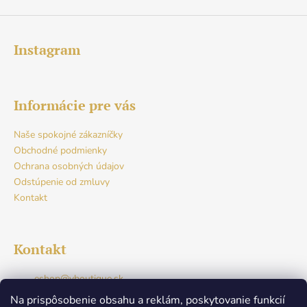
Instagram
Informácie pre vás
Naše spokojné zákazníčky
Obchodné podmienky
Ochrana osobných údajov
Odstúpenie od zmluvy
Kontakt
Kontakt
eshop
@
vboutique.sk
+421917765941
Na prispôsobenie obsahu a reklám, poskytovanie funkcií