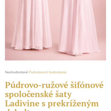
á
j
s
ť
?
HĽADAŤ
Priemerné
Neohodnotené
Podrobnosti hodnotenia
hodnotenie
O
produktu
Púdrovo-ružové šifónové
d
je
p
spoločenské šaty
0,0
o
z
r
Ladivine s prekríženým
5
hviezdičiek.
ú