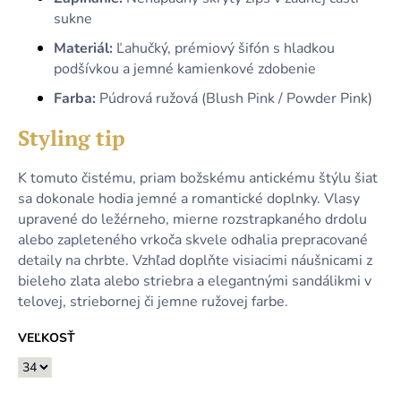
sukne
Materiál:
Ľahučký, prémiový šifón s hladkou
podšívkou a jemné kamienkové zdobenie
Farba:
Púdrová ružová (Blush Pink / Powder Pink)
Styling tip
K tomuto čistému, priam božskému antickému štýlu šiat
sa dokonale hodia jemné a romantické doplnky. Vlasy
upravené do ležérneho, mierne rozstrapkaného drdolu
alebo zapleteného vrkoča skvele odhalia prepracované
detaily na chrbte. Vzhľad doplňte visiacimi náušnicami z
bieleho zlata alebo striebra a elegantnými sandálikmi v
telovej, striebornej či jemne ružovej farbe.
VEĽKOSŤ