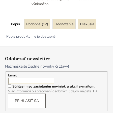
výnimočne.
Popis
Podobné (12)
Hodnotenie
Diskusia
Popis produktu nie je dostupný
Z
á
Odoberať newsletter
p
Nezmeškajte žiadne novinky či zľavy!
ä
t
Email
i
Súhlasím so zasielaním noviniek a akcií e-mailom.
e
Viac informácií o spracovaní osobných údajov nájdete
TU
.
PRIHLÁSIŤ SA