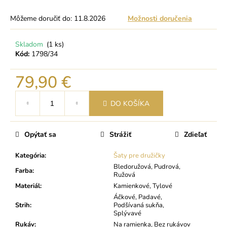
Môžeme doručiť do:
11.8.2026
Možnosti doručenia
Skladom
(1 ks)
Kód:
1798/34
79,90 €
Jednotková
DO KOŠÍKA
cena:
Opýtať sa
Strážiť
Zdieľať
Kategória
:
Šaty pre družičky
Bledoružová, Pudrová,
Farba
:
Ružová
Materiál
:
Kamienkové, Tylové
Áčkové, Padavé,
Strih
:
Podšívaná sukňa,
Splývavé
Rukáv
:
Na ramienka, Bez rukávov