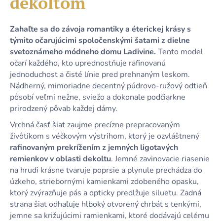
dekoltom
č
a
m
Zahaľte sa do závoja romantiky a éterickej krásy s
e
týmito očarujúcimi spoločenskými šatami z dielne
svetoznámeho módneho domu Ladivine.
Tento model
DLHÉ
očarí každého, kto uprednostňuje rafinovanú
ČIERNE
jednoduchosť a čisté línie pred prehnaným leskom.
TRBLIETAVÉ
Nádherný, mimoriadne decentný púdrovo-ružový odtieň
TYLOVÉ
ŠATY
pôsobí veľmi nežne, sviežo a dokonale podčiarkne
S
prirodzený pôvab každej dámy.
PREKLADANÝM
DEKOLTOM
Vrchná časť šiat zaujme precízne prepracovaným
A
živôtikom s véčkovým výstrihom, ktorý je ozvláštnený
VIAZANÍM
rafinovaným prekrížením z jemných ligotavých
64,90
remienkov v oblasti dekoltu
. Jemné zavinovacie riasenie
€
na hrudi krásne tvaruje poprsie a plynule prechádza do
úzkeho, striebornými kamienkami zdobeného opasku,
ktorý zvýrazňuje pás a opticky predlžuje siluetu. Zadná
strana šiat odhaľuje hlboký otvorený chrbát s tenkými,
jemne sa križujúcimi ramienkami, ktoré dodávajú celému