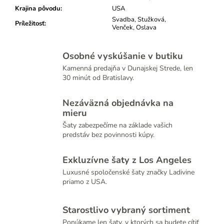
Krajina pôvodu
:
USA
Svadba, Stužková,
Príležitosť
:
Venček, Oslava
Osobné vyskúšanie v butiku
Kamenná predajňa v Dunajskej Strede, len
30 minút od Bratislavy.
Nezáväzná objednávka na
mieru
Šaty zabezpečíme na základe vašich
predstáv bez povinnosti kúpy.
Exkluzívne šaty z Los Angeles
Luxusné spoločenské šaty značky Ladivine
priamo z USA.
Starostlivo vybraný sortiment
Ponúkame len šaty, v ktorých sa budete cítiť