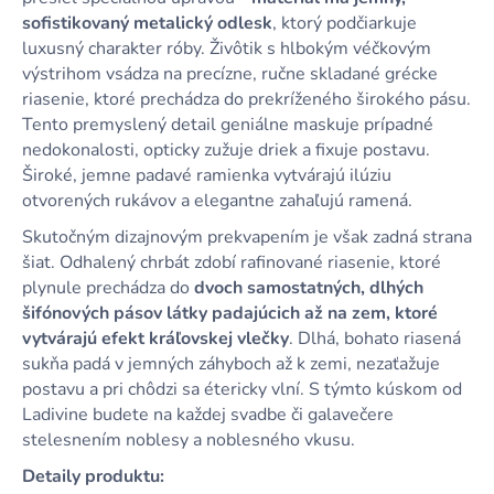
sofistikovaný metalický odlesk
, ktorý podčiarkuje
luxusný charakter róby. Živôtik s hlbokým véčkovým
výstrihom vsádza na precízne, ručne skladané grécke
riasenie, ktoré prechádza do prekríženého širokého pásu.
Tento premyslený detail geniálne maskuje prípadné
nedokonalosti, opticky zužuje driek a fixuje postavu.
Široké, jemne padavé ramienka vytvárajú ilúziu
otvorených rukávov a elegantne zahaľujú ramená.
Skutočným dizajnovým prekvapením je však zadná strana
šiat. Odhalený chrbát zdobí rafinované riasenie, ktoré
plynule prechádza do
dvoch samostatných, dlhých
šifónových pásov látky padajúcich až na zem, ktoré
vytvárajú efekt kráľovskej vlečky
. Dlhá, bohato riasená
sukňa padá v jemných záhyboch až k zemi, nezaťažuje
postavu a pri chôdzi sa étericky vlní. S týmto kúskom od
Ladivine budete na každej svadbe či galavečere
stelesnením noblesy a noblesného vkusu.
Detaily produktu: