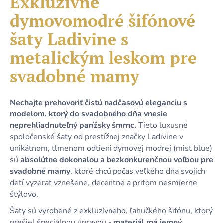
Exkluzívne
č
je
a
dymovomodré šifónové
0,0
m
z
e
šaty Ladivine s
5
hviezdičiek.
metalickým leskom pre
KRÁTKE
svadobné mamy
ŽLTÉ
LETNÉ
ŠATY
S
Nechajte prehovoriť čistú nadčasovú eleganciu s
PREKLADANÝM
modelom, ktorý do svadobného dňa vnesie
VÝSTRIHOM
Z
neprehliadnuteľný parížsky šmrnc.
Tieto luxusné
ELASTICKÉHO
spoločenské šaty od prestížnej značky Ladivine v
MATERIÁLU
unikátnom, tlmenom odtieni dymovej modrej (mist blue)
39,90
sú
absolútne dokonalou a bezkonkurenčnou voľbou pre
€
svadobné mamy
, ktoré chcú počas veľkého dňa svojich
detí vyzerať vznešene, decentne a pritom nesmierne
štýlovo.
Šaty sú vyrobené z exkluzívneho, ľahučkého šifónu, ktorý
prešiel špeciálnou úpravou -
materiál má jemný,