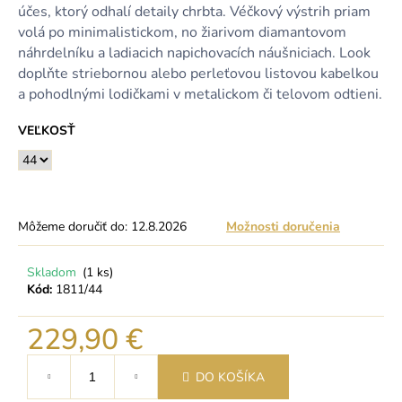
účes, ktorý odhalí detaily chrbta. Véčkový výstrih priam
volá po minimalistickom, no žiarivom diamantovom
náhrdelníku a ladiacich napichovacích náušniciach. Look
doplňte striebornou alebo perleťovou listovou kabelkou
a pohodlnými lodičkami v metalickom či telovom odtieni.
VEĽKOSŤ
Môžeme doručiť do:
12.8.2026
Možnosti doručenia
Skladom
(1 ks)
Kód:
1811/44
229,90 €
Jednotková
DO KOŠÍKA
cena: