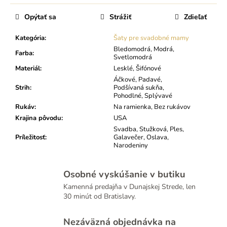
Opýtať sa
Strážiť
Zdieľať
Kategória
:
Šaty pre svadobné mamy
Bledomodrá, Modrá,
Farba
:
Svetlomodrá
Materiál
:
Lesklé, Šifónové
Áčkové, Padavé,
Strih
:
Podšívaná sukňa,
Pohodlné, Splývavé
Rukáv
:
Na ramienka, Bez rukávov
Krajina pôvodu
:
USA
Svadba, Stužková, Ples,
Príležitosť
:
Galavečer, Oslava,
Narodeniny
Osobné vyskúšanie v butiku
Kamenná predajňa v Dunajskej Strede, len
30 minút od Bratislavy.
Nezáväzná objednávka na