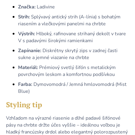
Značka:
Ladivine
Strih:
Splývavý antický strih (A-línia) s bohatým
riasením a vlečkovými panelmi na chrbte
Výstrih:
Hlboký, rafinovane strihaný dekolt v tvare
V s padavými širokými ramienkami
Zapínanie:
Diskrétny skrytý zips v zadnej časti
sukne a jemné viazanie na chrbte
Materiál:
Prémiový svetlý šifón s metalickým
povrchovým leskom a komfortnou podšívkou
Farba:
Dymovomodrá / Jemná hmlovomodrá (Mist
Blue)
Styling tip
Vzhľadom na výrazné riasenie a dlhé padavé šifónové
pásy na chrbte držte účes vyššie – ideálnou voľbou je
hladký francúzsky drdol alebo elegantný polorozpustený