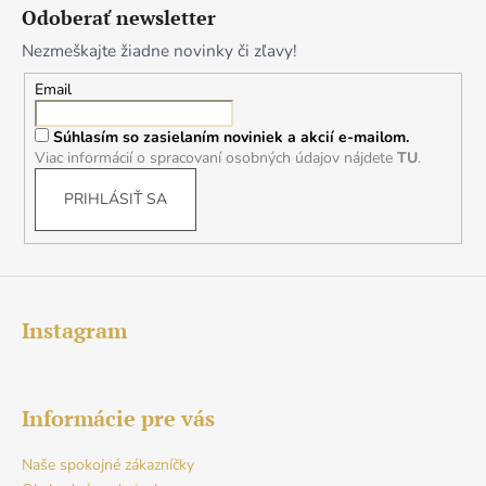
á
Odoberať newsletter
p
Nezmeškajte žiadne novinky či zľavy!
ä
t
Email
i
Súhlasím so zasielaním noviniek a akcií e-mailom.
e
Viac informácií o spracovaní osobných údajov nájdete
TU
.
PRIHLÁSIŤ SA
Instagram
Informácie pre vás
Naše spokojné zákazníčky