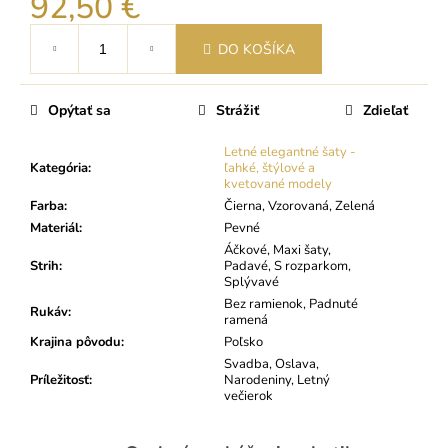
92,50 €
Jednotková
DO KOŠÍKA
cena:
Opýtať sa
Strážiť
Zdieľať
Letné elegantné šaty -
Kategória
:
ľahké, štýlové a
kvetované modely
Farba
:
Čierna, Vzorovaná, Zelená
Materiál
:
Pevné
Áčkové, Maxi šaty,
Strih
:
Padavé, S rozparkom,
Splývavé
Bez ramienok, Padnuté
Rukáv
:
ramená
Krajina pôvodu
:
Poľsko
Svadba, Oslava,
Príležitosť
:
Narodeniny, Letný
večierok