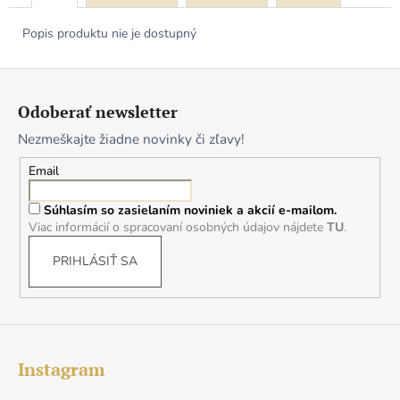
Popis produktu nie je dostupný
Z
á
Odoberať newsletter
p
Nezmeškajte žiadne novinky či zľavy!
ä
t
Email
i
Súhlasím so zasielaním noviniek a akcií e-mailom.
e
Viac informácií o spracovaní osobných údajov nájdete
TU
.
PRIHLÁSIŤ SA
Instagram