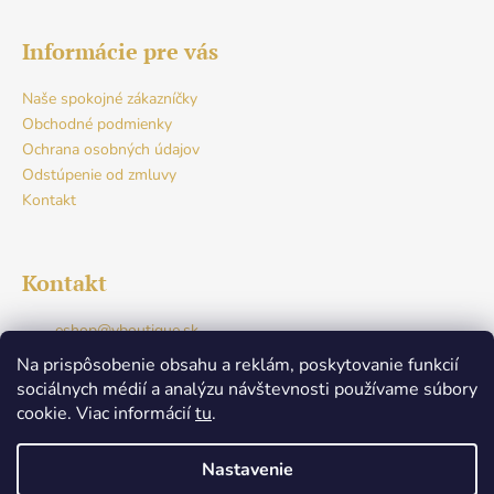
Informácie pre vás
Naše spokojné zákazníčky
Obchodné podmienky
Ochrana osobných údajov
Odstúpenie od zmluvy
Kontakt
Kontakt
eshop
@
vboutique.sk
+421917765941
Na prispôsobenie obsahu a reklám, poskytovanie funkcií
Facebook
sociálnych médií a analýzu návštevnosti používame súbory
v.boutique.dunajskastreda
cookie. Viac informácií
tu
.
+421917765941
Nastavenie
Nenašli ste svoju veľkosť? Žiadny problém! Napíšte nám,
Vytvoril Shoptet