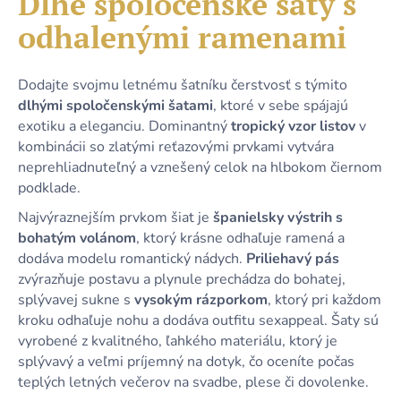
Dlhé spoločenské šaty s
č
je
a
odhalenými ramenami
0,0
m
z
e
5
hviezdičiek.
Dodajte svojmu letnému šatníku čerstvosť s týmito
dlhými spoločenskými šatami
, ktoré v sebe spájajú
DLHÉ
exotiku a eleganciu. Dominantný
tropický vzor listov
v
ČIERNE
TRBLIETAVÉ
kombinácii so zlatými reťazovými prvkami vytvára
TYLOVÉ
neprehliadnuteľný a vznešený celok na hlbokom čiernom
ŠATY
podklade.
S
PREKLADANÝM
Najvýraznejším prvkom šiat je
španielsky výstrih s
DEKOLTOM
A
bohatým volánom
, ktorý krásne odhaľuje ramená a
VIAZANÍM
dodáva modelu romantický nádych.
Priliehavý pás
64,90
zvýrazňuje postavu a plynule prechádza do bohatej,
€
splývavej sukne s
vysokým rázporkom
, ktorý pri každom
kroku odhaľuje nohu a dodáva outfitu sexappeal. Šaty sú
vyrobené z kvalitného, ľahkého materiálu, ktorý je
splývavý a veľmi príjemný na dotyk, čo oceníte počas
teplých letných večerov na svadbe, plese či dovolenke.