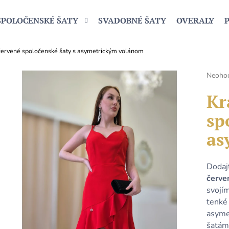
SPOLOČENSKÉ ŠATY
SVADOBNÉ ŠATY
OVERALY
červené spoločenské šaty s asymetrickým volánom
Čo potrebujete nájsť?
Prieme
Neoho
hodnot
produk
Kr
HĽADAŤ
je
sp
0,0
z
as
5
Odporúčame
hviezdi
Dodaj
červe
svojí
tenké 
asyme
šatám