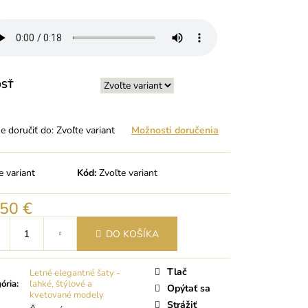
OSŤ
 doručiť do:
Zvoľte variant
Možnosti doručenia
e variant
Kód:
Zvoľte variant
,50 €
tková
DO KOŠÍKA
Tlač
Letné elegantné šaty -
ória
:
ľahké, štýlové a
Opýtať sa
kvetované modely
Strážiť