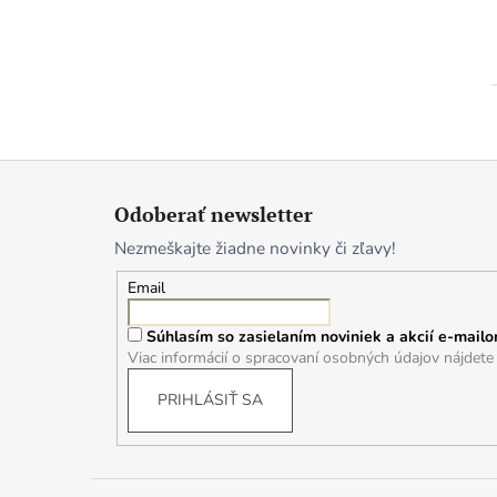
Z
á
Odoberať newsletter
p
Nezmeškajte žiadne novinky či zľavy!
ä
t
Email
i
Súhlasím so zasielaním noviniek a akcií e-mailo
e
Viac informácií o spracovaní osobných údajov nájdet
PRIHLÁSIŤ SA