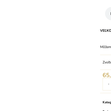
VEĽK
Môžeme
Zvoľt
65
Jedno
cena:
Kateg