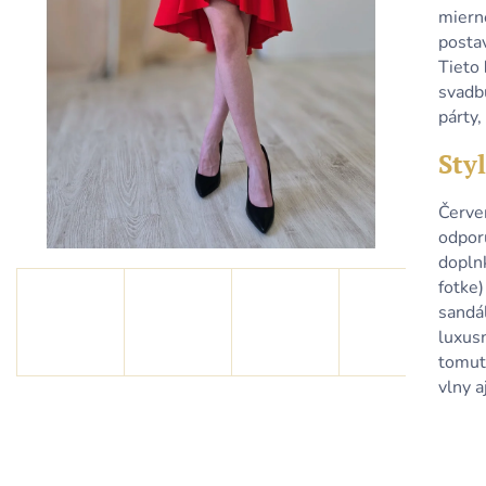
KRÁTKE SVETLORUŽOVÉ VOLÁNOVÉ
KRÁTKE SVET
mierne
ŠATY S DRAPOVANÝM VÝSTRIHOM
ŠATY S DRAPO
posta
39,90 €
39,90 €
Tieto
svadbu
párty
Styl
Červe
odpor
doplnk
fotke)
sandál
luxus
tomut
vlny a