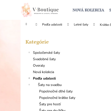
K
Prejsť
na
o
NOVÁ KOLEKCIA
obsah
Späť
Späť
š
do
do
í
Domov
Podľa udalosti
Letné šaty
Krátke 
obchodu
obchodu
k
B
o
Kategórie
Preskočiť
č
kategórie
n
Spoločenské šaty
ý
Svadobné šaty
p
Overaly
a
Nová kolekcia
n
Podľa udalosti
e
Šaty na svadbu
l
Popolnočné dlhé šaty
Popolnočné krátke šaty
Šaty pre hostí
Šaty pre družičky