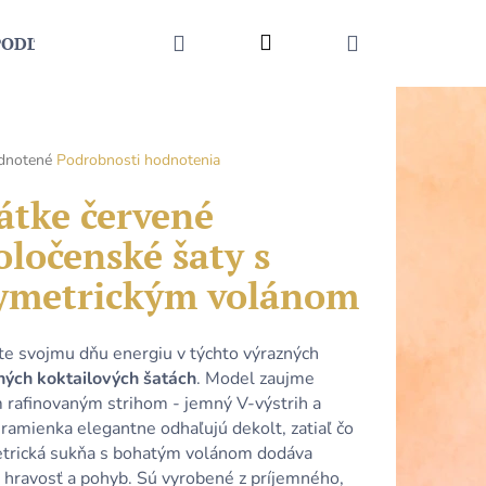
HĽADAŤ
Prihlásenie
NÁKUPNÝ
PODĽA UDALOSTI
MÓDNE DOPLNKY
KONTAKT
KOŠÍK
rné
dnotené
Podrobnosti hodnotenia
enie
tu
átke červené
oločenské šaty s
ymetrickým volánom
čiek.
te svojmu dňu energiu v týchto výrazných
ných koktailových šatách
. Model zaujme
m rafinovaným strihom - jemný V-výstrih a
ramienka elegantne odhaľujú dekolt, zatiaľ čo
Nasledujúce
trická sukňa s bohatým volánom dodáva
 hravosť a pohyb. Sú vyrobené z príjemného,