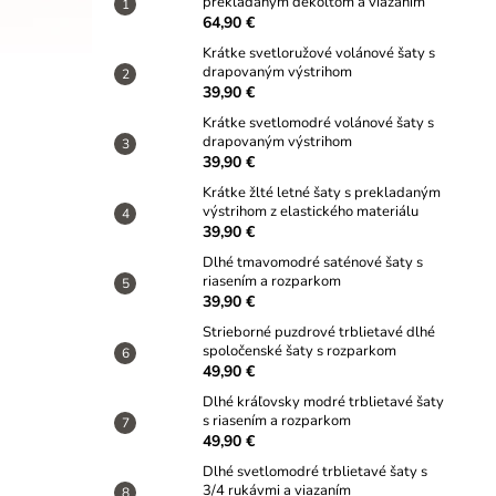
prekladaným dekoltom a viazaním
64,90 €
Krátke svetloružové volánové šaty s
drapovaným výstrihom
39,90 €
Krátke svetlomodré volánové šaty s
drapovaným výstrihom
39,90 €
Krátke žlté letné šaty s prekladaným
výstrihom z elastického materiálu
39,90 €
Dlhé tmavomodré saténové šaty s
riasením a rozparkom
39,90 €
Strieborné puzdrové trblietavé dlhé
spoločenské šaty s rozparkom
49,90 €
Dlhé kráľovsky modré trblietavé šaty
s riasením a rozparkom
49,90 €
Dlhé svetlomodré trblietavé šaty s
3/4 rukávmi a viazaním