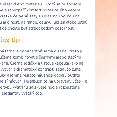
LOMODRÉ VOLÁNOVÉ
 elastického materiálu, ktorý sa prispôsobí
VANÝM VÝSTRIHOM
ve a zabezpečí komfort počas celého večera.
krátke červené šaty
sú ideálnou voľbou na
 ako hosť, na rande, oslavu jubilea alebo letnú
, kde chcete byť stredobodom pozornosti.
ing tip
ná farba je dominantná sama o sebe, preto ju
účame kombinovať s čiernymi alebo zlatými
ami. Čierne lodičky a listová kabelka (ako na
 vytvoria dramatický kontrast, zatiaľ čo zlaté
iky a jemné visiace náušnice dodajú outfitu
nejší nádych. Nezabudnite na upravený účes - k
o typu výstrihu sa skvele hodia rozpustené
j elegantný vysoký cop.