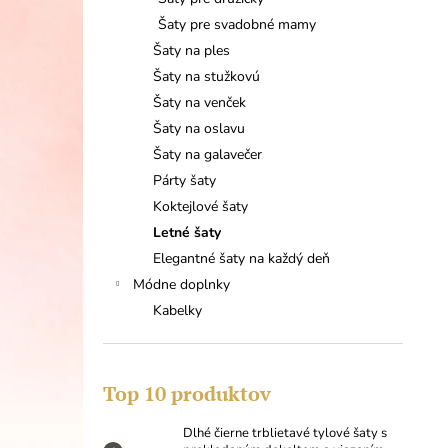
DLHÉ ČIERNE TRBLIETAVÉ TYLOVÉ
ŠATY S PREKLADANÝM DEKOLTOM A
Šaty pre svadobné mamy
VIAZANÍM
Šaty na ples
64,90 €
Šaty na stužkovú
Šaty na venček
Šaty na oslavu
Šaty na galavečer
Párty šaty
Koktejlové šaty
Letné šaty
Elegantné šaty na každý deň
Módne doplnky
Kabelky
Top 10 produktov
Dlhé čierne trblietavé tylové šaty s