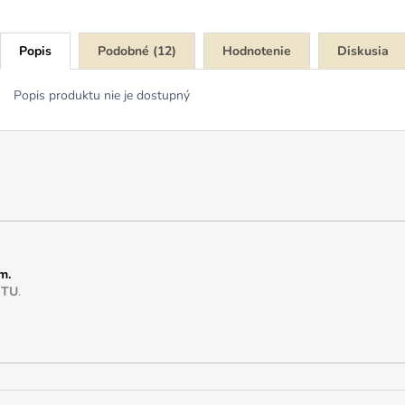
Popis
Podobné (12)
Hodnotenie
Diskusia
Popis produktu nie je dostupný
m.
e
TU
.