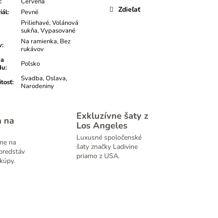
:
Červená
Zdieľať
iál
:
Pevné
Priliehavé, Volánová
sukňa, Vypasované
Na ramienka, Bez
v
:
rukávov
na
Poľsko
du
:
Svadba, Oslava,
itosť
:
Narodeniny
Exkluzívne šaty z
a na
Los Angeles
Luxusné spoločenské
me na
šaty značky Ladivine
predstáv
priamo z USA.
kúpy.