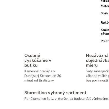
Farba
Mater
Strih
:
Ruká
Kraji
pôvo
Prílež
Osobné
Nezáväzná
vyskúšanie v
objednávk
butiku
mieru
Kamenná predajňa v
Šaty zabezpečí
Dunajskej Strede, len 30
základe vašich 
minút od Bratislavy.
bez povinnosti 
Starostlivo vybraný sortiment
Ponúkame len šaty, v ktorých sa budete cítiť výnimočne.