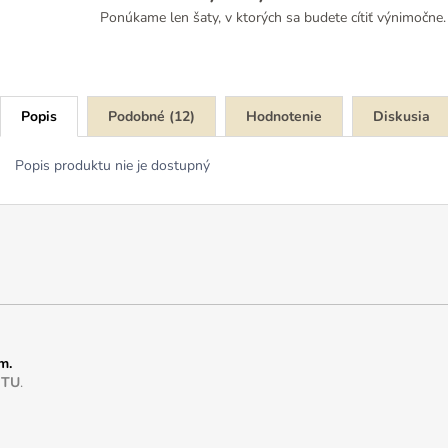
Ponúkame len šaty, v ktorých sa budete cítiť výnimočne.
Popis
Podobné (12)
Hodnotenie
Diskusia
Popis produktu nie je dostupný
m.
e
TU
.