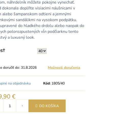
om, náhrdelník môžete pokojne vynechať.
d dokonale doplňte visiacimi náušnicami v
m alebo šampanskom odtieni a jemnými
nkovými sandálikmi na vysokom podpätku.
 upravené do hladkého drdolu alebo naopak do
nych polorozpustených vĺn podčiarknu tento
tvý a luxusný look.
OSŤ
 doručiť do:
31.8.2026
Možnosti doručenia
upné na objednávku
Kód:
1805/40
9,90 €
tková
DO KOŠÍKA