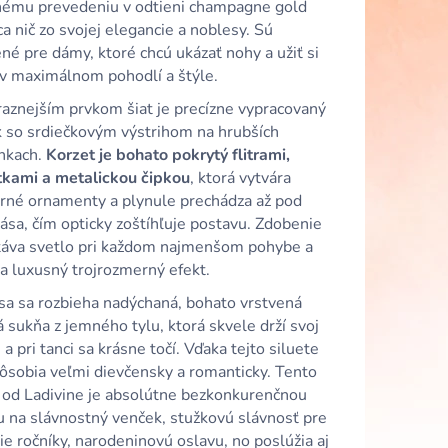
 SATÉNOVÉ ŠATY S
nému prevedeniu v odtieni champagne gold
HRBTOM A
a nič zo svojej elegancie a noblesy. Sú
né pre dámy, ktoré chcú ukázať nohy a užiť si
 v maximálnom pohodlí a štýle.
raznejším prvkom šiat je precízne vypracovaný
ik so srdiečkovým výstrihom na hrubších
nkach.
Korzet je bohato pokrytý flitrami,
etkami a metalickou čipkou
, ktorá vytvára
rné ornamenty a plynule prechádza až pod
pása, čím opticky zoštíhľuje postavu. Zdobenie
táva svetlo pri každom najmenšom pohybe a
a luxusný trojrozmerný efekt.
sa sa rozbieha nadýchaná, bohato vrstvená
 sukňa z jemného tylu, ktorá skvele drží svoj
a pri tanci sa krásne točí. Vďaka tejto siluete
pôsobia veľmi dievčensky a romanticky. Tento
 od Ladivine je absolútne bezkonkurenčnou
u na slávnostný venček, stužkovú slávnosť pre
e ročníky, narodeninovú oslavu, no poslúžia aj