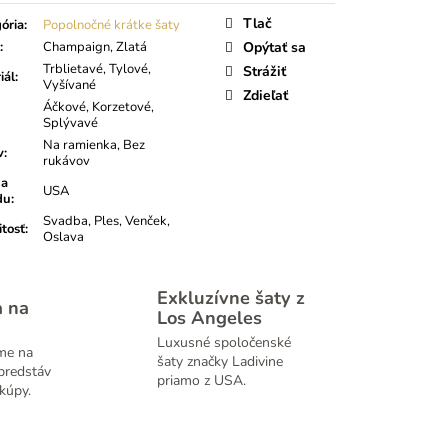
Tlač
ória
:
Popolnočné krátke šaty
:
Champaign, Zlatá
Opýtať sa
Trblietavé, Tylové,
Strážiť
iál
:
Vyšívané
Zdieľať
Áčkové, Korzetové,
Splývavé
Na ramienka, Bez
v
:
rukávov
na
USA
du
:
Svadba, Ples, Venček,
itosť
:
Oslava
Exkluzívne šaty z
a na
Los Angeles
Luxusné spoločenské
me na
šaty značky Ladivine
predstáv
priamo z USA.
kúpy.