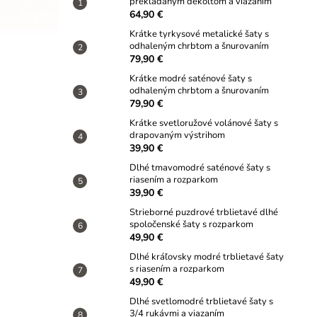
prekladaným dekoltom a viazaním
64,90 €
Krátke tyrkysové metalické šaty s
odhaleným chrbtom a šnurovaním
79,90 €
Krátke modré saténové šaty s
odhaleným chrbtom a šnurovaním
79,90 €
Krátke svetloružové volánové šaty s
drapovaným výstrihom
39,90 €
Dlhé tmavomodré saténové šaty s
riasením a rozparkom
39,90 €
Strieborné puzdrové trblietavé dlhé
spoločenské šaty s rozparkom
49,90 €
Dlhé kráľovsky modré trblietavé šaty
s riasením a rozparkom
49,90 €
Dlhé svetlomodré trblietavé šaty s
3/4 rukávmi a viazaním