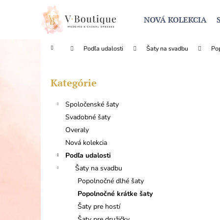
K
Prejsť
na
o
NOVÁ KOLEKCIA
obsah
Späť
Späť
š
do
do
í
Domov
Podľa udalosti
Šaty na svadbu
Pop
obchodu
obchodu
k
B
o
Kategórie
Preskočiť
č
kategórie
n
Spoločenské šaty
ý
Svadobné šaty
p
Overaly
a
Nová kolekcia
n
Podľa udalosti
e
Šaty na svadbu
l
Popolnočné dlhé šaty
Popolnočné krátke šaty
Šaty pre hostí
Šaty pre družičky