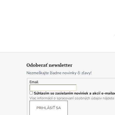
Z
á
Odoberať newsletter
p
Nezmeškajte žiadne novinky či zľavy!
ä
t
Email
i
Súhlasím so zasielaním noviniek a akcií e-mailo
e
Viac informácií o spracovaní osobných údajov nájdet
PRIHLÁSIŤ SA