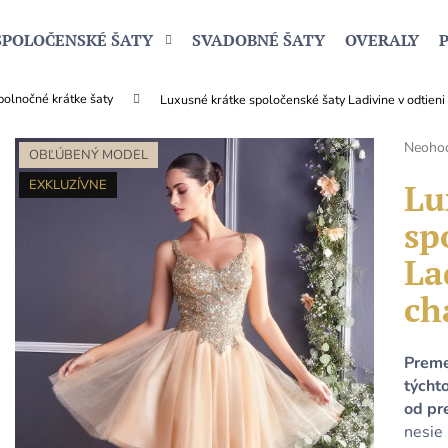
SPOLOČENSKÉ ŠATY
SVADOBNÉ ŠATY
OVERALY
olnočné krátke šaty
Luxusné krátke spoločenské šaty Ladivine v odtien
Čo potrebujete nájsť?
Prieme
Neoho
OBĽÚBENÝ MODEL
hodnot
produk
Lu
EXKLUZÍVNE
HĽADAŤ
je
sp
0,0
z
La
5
Odporúčame
hviezdi
ch
Preme
týcht
od pr
nesie