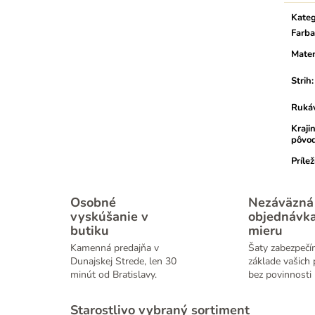
Kateg
Farba
Mater
Strih
:
Ruká
Kraji
pôvo
Prílež
Osobné
Nezáväzná
vyskúšanie v
objednávk
butiku
mieru
Kamenná predajňa v
Šaty zabezpečí
Dunajskej Strede, len 30
základe vašich 
minút od Bratislavy.
bez povinnosti 
Starostlivo vybraný sortiment