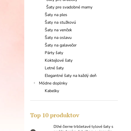
DLHÉ ČIERNE TRBLIETAVÉ TYLOVÉ
ŠATY S PREKLADANÝM DEKOLTOM A
Šaty pre svadobné mamy
VIAZANÍM
Šaty na ples
64,90 €
Šaty na stužkovú
Šaty na venček
Šaty na oslavu
Šaty na galavečer
Párty šaty
Koktejlové šaty
Letné šaty
Elegantné šaty na každý deň
Módne doplnky
Kabelky
Top 10 produktov
Dlhé čierne trblietavé tylové šaty s