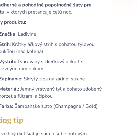
ádherné a pohodlné popolnočné šaty pre
tu
, v ktorých pretancuje celú noc.
ly produktu:
Značka:
Ladivine
Strih:
Krátky áčkový strih s bohatou tylovou
sukňou (nad kolená)
Výstrih:
Tvarovaný srdiečkový dekolt s
pevnými ramienkami
Zapínanie:
Skrytý zips na zadnej strane
Materiál:
Jemný vrstvený tyl a bohato zdobený
korzet s flitrami a čipkou
Farba:
Šampanské zlato (Champagne / Gold)
ing tip
 vrchný diel šiat je sám o sebe hotovým