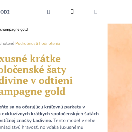
HĽADAŤ
Prihlásenie
NÁKUPNÝ
PODĽA UDALOSTI
MÓDNE DOPLNKY
KONTAKT
i champagne gold
KOŠÍK
rné
dnotené
Podrobnosti hodnotenia
enie
tu
xusné krátke
oločenské šaty
divine v odtieni
čiek.
ampagne gold
ňte sa na očarujúcu kráľovnú parketu v
o exkluzívnych krátkych spoločenských šatách
Nasledujúce
estížnej značky Ladivine.
Tento model v sebe
 mladistvú hravosť, no vďaka luxusnému