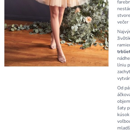
KRÁTKE TYRKYSOVÉ METALICKÉ ŠATY
KRÁTKE MODRÉ
fareb
S ODHALENÝM CHRBTOM A
ODHALENÝM C
nestác
ŠNUROVANÍM
ŠNUROVANÍM
stvore
79,90 €
79,90 €
večer
Najvý
živôt
ramie
trbli
nádhe
líniu 
zachy
vytvár
Od pá
áčková
objem 
šaty 
kúsok
voľbo
mladši