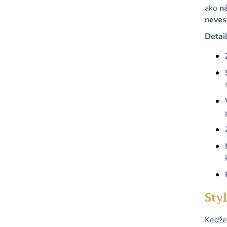
ako
n
neves
Detai
Styl
Keďže