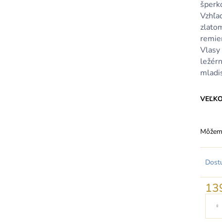
šperk
Vzhľa
zlato
remie
Vlasy
ležér
mladis
VEĽK
Môžeme
Dost
13
Jedno
cena: