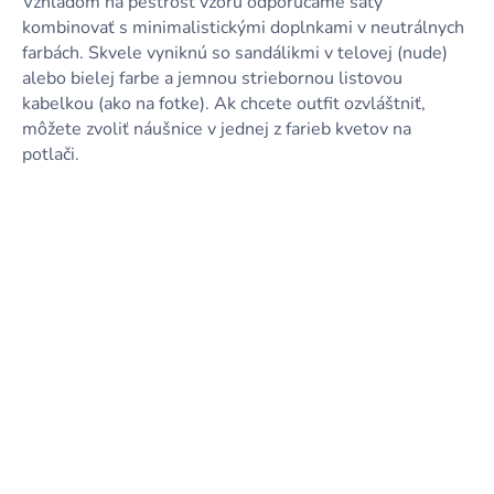
Vzhľadom na pestrosť vzoru odporúčame šaty
kombinovať s minimalistickými doplnkami v neutrálnych
farbách. Skvele vyniknú so sandálikmi v telovej (nude)
alebo bielej farbe a jemnou striebornou listovou
kabelkou (ako na fotke). Ak chcete outfit ozvláštniť,
môžete zvoliť náušnice v jednej z farieb kvetov na
potlači.