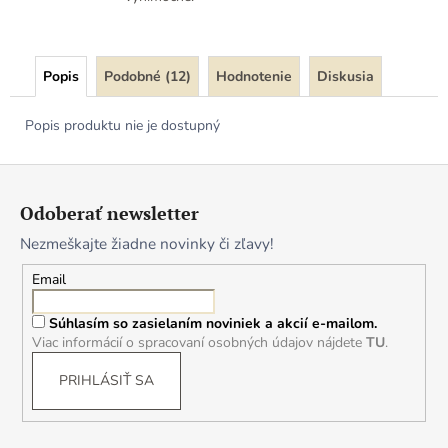
Popis
Podobné (12)
Hodnotenie
Diskusia
Popis produktu nie je dostupný
Z
á
Odoberať newsletter
p
Nezmeškajte žiadne novinky či zľavy!
ä
t
Email
i
Súhlasím so zasielaním noviniek a akcií e-mailom.
e
Viac informácií o spracovaní osobných údajov nájdete
TU
.
PRIHLÁSIŤ SA