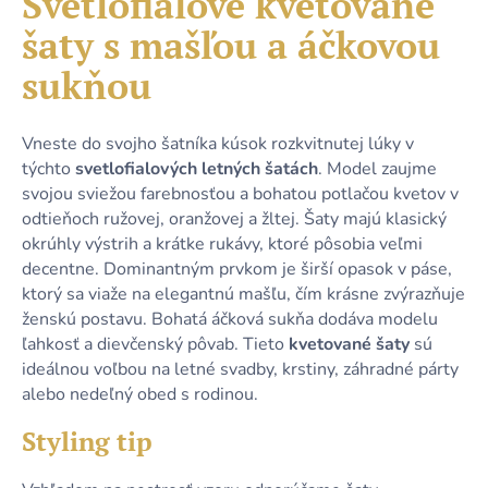
Svetlofialové kvetované
č
je
a
šaty s mašľou a áčkovou
0,0
m
z
e
sukňou
5
hviezdičiek.
DLHÉ
Vneste do svojho šatníka kúsok rozkvitnutej lúky v
SVETLOMODRÉ
týchto
svetlofialových letných šatách
. Model zaujme
TRBLIETAVÉ
svojou sviežou farebnosťou a bohatou potlačou kvetov v
ŠATY
S
odtieňoch ružovej, oranžovej a žltej. Šaty majú klasický
3/4
okrúhly výstrih a krátke rukávy, ktoré pôsobia veľmi
RUKÁVMI
A
decentne. Dominantným prvkom je širší opasok v páse,
VIAZANÍM
ktorý sa viaže na elegantnú mašľu, čím krásne zvýrazňuje
54,90
ženskú postavu. Bohatá áčková sukňa dodáva modelu
€
ľahkosť a dievčenský pôvab. Tieto
kvetované šaty
sú
ideálnou voľbou na letné svadby, krstiny, záhradné párty
alebo nedeľný obed s rodinou.
Styling tip