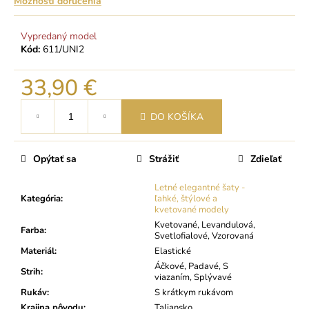
Možnosti doručenia
Vypredaný model
Kód:
611/UNI2
33,90 €
Jednotková
DO KOŠÍKA
cena:
Opýtať sa
Strážiť
Zdieľať
Letné elegantné šaty -
Kategória
:
ľahké, štýlové a
kvetované modely
Kvetované, Levandulová,
Farba
:
Svetlofialové, Vzorovaná
Materiál
:
Elastické
Áčkové, Padavé, S
Strih
:
viazaním, Splývavé
Rukáv
:
S krátkym rukávom
Krajina pôvodu
:
Taliansko