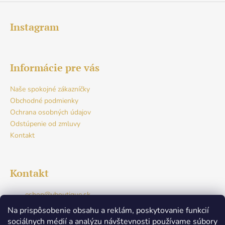
Instagram
Informácie pre vás
Naše spokojné zákazníčky
Obchodné podmienky
Ochrana osobných údajov
Odstúpenie od zmluvy
Kontakt
Kontakt
eshop
@
vboutique.sk
+421917765941
Na prispôsobenie obsahu a reklám, poskytovanie funkcií
Facebook
sociálnych médií a analýzu návštevnosti používame súbory