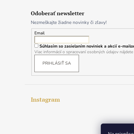
Z
á
Odoberať newsletter
p
Nezmeškajte žiadne novinky či zľavy!
ä
t
Email
i
Súhlasím so zasielaním noviniek a akcií e-mailo
e
Viac informácií o spracovaní osobných údajov nájdet
PRIHLÁSIŤ SA
Instagram