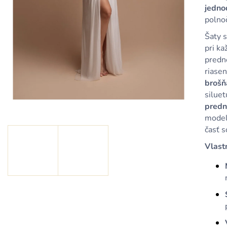
KRÁTKE TYRKYSOVÉ METALICKÉ ŠATY
KRÁTKE MODRÉ
jedno
S ODHALENÝM CHRBTOM A
ODHALENÝM C
ŠNUROVANÍM
ŠNUROVANÍM
polno
79,90 €
79,90 €
Šaty s
pri k
predn
riasen
brošň
silue
predn
model
časť s
Vlast