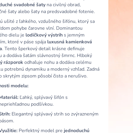
 SATÉNOVÉ ŠATY S
duché svadobné šaty
na civilný obrad,
HRBTOM A
čné šaty alebo šaty na predsvadobné fotenie.
ú ušité z ľahkého, vzdušného šifónu, ktorý sa
aždom pohybe čarovne vlní. Dominantou
ého dielu je
lodičkový výstrih
s jemným
ím, ktoré v páse spája
luxusná kamienková
a
. Tento šperkový detail krásne definuje
tu a dodáva šatám slávnostný šmrnc. Hlboký
ý rázporok
odhaľuje nohu a dodáva celému
u potrebnú dynamiku a moderný vzhľad. Zadná
o skrytým zipsom pôsobí čisto a nerušivo.
nosti modelu:
Materiál:
Ľahký, splývavý šifón s
nepriehľadnou podšívkou.
Strih:
Elegantný splývavý strih so zvýrazneným
pásom.
Využitie:
Perfektný model pre
jednoduchú