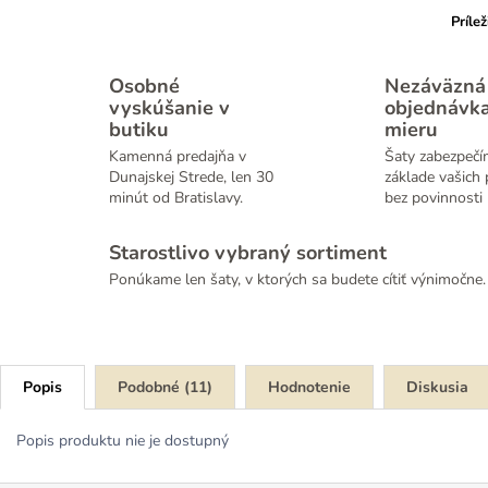
Prílež
Osobné
Nezáväzná
vyskúšanie v
objednávk
butiku
mieru
Kamenná predajňa v
Šaty zabezpečí
Dunajskej Strede, len 30
základe vašich 
minút od Bratislavy.
bez povinnosti 
Starostlivo vybraný sortiment
Ponúkame len šaty, v ktorých sa budete cítiť výnimočne.
Popis
Podobné (11)
Hodnotenie
Diskusia
Popis produktu nie je dostupný