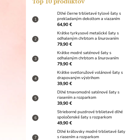
Top 10 produktov
DLHÉ ČIERNE TRBLIETAVÉ TYLOVÉ
ŠATY S PREKLADANÝM DEKOLTOM A
VIAZANÍM
Dlhé čierne trblietavé tylové šaty s
prekladaným dekoltom a viazaním
64,90 €
64,90 €
Krátke tyrkysové metalické šaty s
odhaleným chrbtom a šnurovaním
79,90 €
Krátke modré saténové šaty s
odhaleným chrbtom a šnurovaním
79,90 €
Krátke svetloružové volánové šaty s
drapovaným výstrihom
39,90 €
Dlhé tmavomodré saténové šaty s
riasením a rozparkom
39,90 €
Strieborné puzdrové trblietavé dlhé
spoločenské šaty s rozparkom
49,90 €
Dlhé kráľovsky modré trblietavé šaty
s riasením a rozparkom