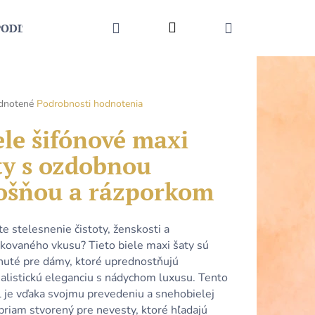
HĽADAŤ
Prihlásenie
NÁKUPNÝ
PODĽA UDALOSTI
MÓDNE DOPLNKY
KONTAKT
KOŠÍK
rné
dnotené
Podrobnosti hodnotenia
enie
tu
ele šifónové maxi
ty s ozdobnou
ošňou a rázporkom
čiek.
e stelesnenie čistoty, ženskosti a
ikovaného vkusu? Tieto biele maxi šaty sú
nuté pre dámy, ktoré uprednostňujú
alistickú eleganciu s nádychom luxusu. Tento
Nasledujúce
 je vďaka svojmu prevedeniu a snehobielej
priam stvorený pre nevesty, ktoré hľadajú