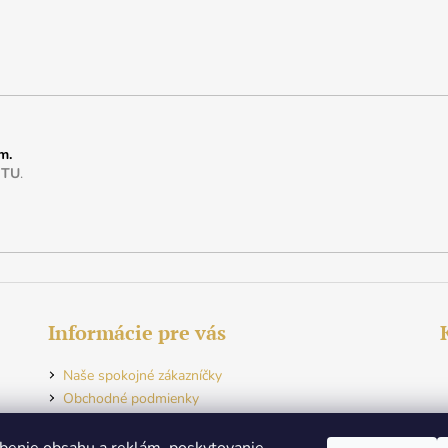
m.
e
TU
.
Informácie pre vás
Naše spokojné zákazníčky
Obchodné podmienky
Ochrana osobných údajov
Odstúpenie od zmluvy