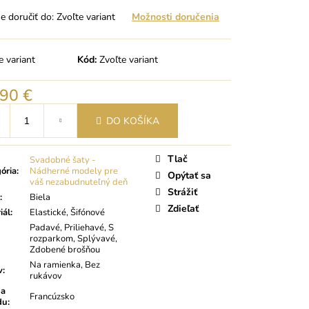
 doručiť do:
Zvoľte variant
Možnosti doručenia
e variant
Kód:
Zvoľte variant
,90 €
tková
DO KOŠÍKA
Tlač
Svadobné šaty -
ória
:
Nádherné modely pre
Opýtať sa
váš nezabudnuteľný deň
Strážiť
:
Biela
Zdieľať
iál
:
Elastické, Šifónové
Padavé, Priliehavé, S
rozparkom, Splývavé,
Zdobené brošňou
Na ramienka, Bez
v
:
rukávov
na
Francúzsko
du
: