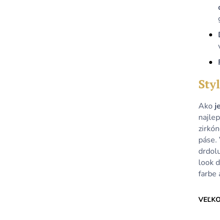
Styl
Ako
j
najle
zirkón
páse.
drdolu
look 
farbe 
VEĽK