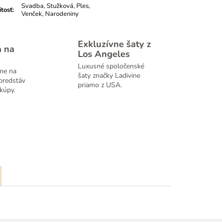
Svadba, Stužková, Ples,
itosť
:
Venček, Narodeniny
Exkluzívne šaty z
a na
Los Angeles
Luxusné spoločenské
me na
šaty značky Ladivine
predstáv
priamo z USA.
kúpy.