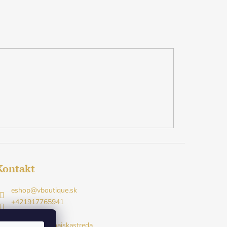
Kontakt
eshop
@
vboutique.sk
+421917765941
Facebook
v.boutique.dunajskastreda