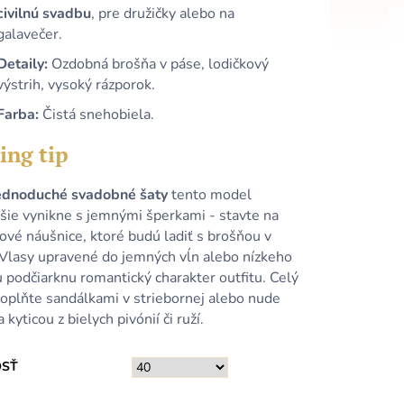
civilnú svadbu
, pre družičky alebo na
galavečer.
Detaily:
Ozdobná brošňa v páse, lodičkový
výstrih, vysoký rázporok.
Farba:
Čistá snehobiela.
ing tip
ednoduché svadobné šaty
tento model
pšie vynikne s jemnými šperkami - stavte na
ové náušnice, ktoré budú ladiť s brošňou v
 Vlasy upravené do jemných vĺn alebo nízkeho
 podčiarknu romantický charakter outfitu. Celý
doplňte sandálkami v striebornej alebo nude
a kyticou z bielych pivónií či ruží.
OSŤ