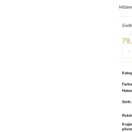
Môžeme
Zvoľt
79
Jedno
cena:
Kateg
Farba
Mater
Strih
:
Ruká
Kraji
pôvo