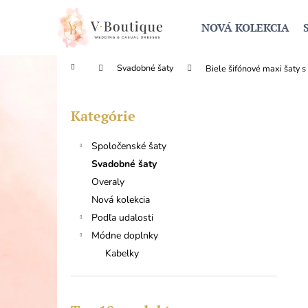
K
Prejsť
na
o
NOVÁ KOLEKCIA
obsah
Späť
Späť
š
do
do
í
Domov
Svadobné šaty
Biele šifónové maxi šaty 
obchodu
obchodu
k
B
o
Kategórie
Preskočiť
č
kategórie
n
Spoločenské šaty
ý
Svadobné šaty
p
Overaly
a
Nová kolekcia
n
Podľa udalosti
e
Módne doplnky
l
Kabelky