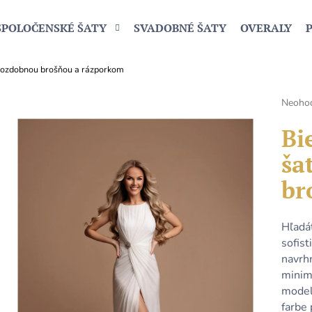
SPOLOČENSKÉ ŠATY
SVADOBNÉ ŠATY
OVERALY
s ozdobnou brošňou a rázporkom
Čo potrebujete nájsť?
Prieme
Neoho
hodnot
produk
Bi
HĽADAŤ
je
ša
0,0
z
br
5
Odporúčame
hviezdi
Hľadát
sofist
navrh
minim
model
farbe 