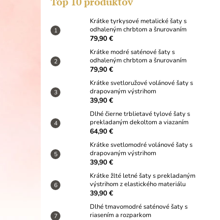
Top 10 produktov
KRÁTKE TYRKYSOVÉ METALICKÉ ŠATY
S ODHALENÝM CHRBTOM A
ŠNUROVANÍM
Krátke tyrkysové metalické šaty s
odhaleným chrbtom a šnurovaním
79,90 €
79,90 €
Krátke modré saténové šaty s
odhaleným chrbtom a šnurovaním
79,90 €
Krátke svetloružové volánové šaty s
drapovaným výstrihom
39,90 €
Dlhé čierne trblietavé tylové šaty s
prekladaným dekoltom a viazaním
64,90 €
Krátke svetlomodré volánové šaty s
drapovaným výstrihom
39,90 €
Krátke žlté letné šaty s prekladaným
výstrihom z elastického materiálu
39,90 €
Dlhé tmavomodré saténové šaty s
riasením a rozparkom