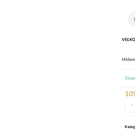
VEĽK
Môžeme
Skla
10
Jedno
cena:
Kateg