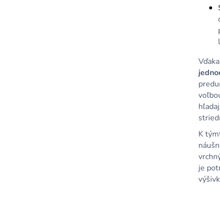
Vďaka
jedno
predur
voľbo
hľada
strie
K tým
náušn
vrchný
je po
výšivk