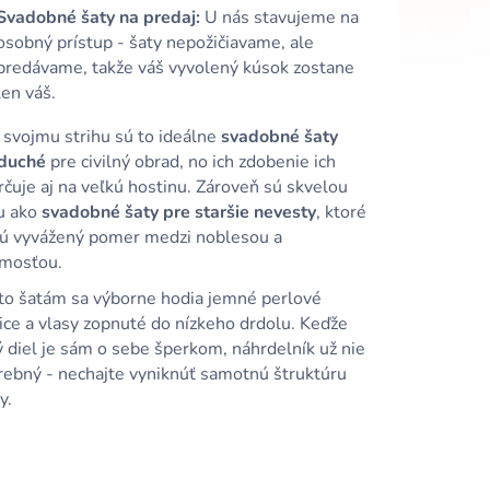
Svadobné šaty na predaj:
U nás stavujeme na
osobný prístup - šaty nepožičiavame, ale
predávame, takže váš vyvolený kúsok zostane
len váš.
 svojmu strihu sú to ideálne
svadobné šaty
duché
pre civilný obrad, no ich zdobenie ich
čuje aj na veľkú hostinu. Zároveň sú skvelou
u ako
svadobné šaty pre staršie nevesty
, ktoré
jú vyvážený pomer medzi noblesou a
dmosťou.
to šatám sa výborne hodia jemné perlové
ice a vlasy zopnuté do nízkeho drdolu. Keďže
 diel je sám o sebe šperkom, náhrdelník už nie
trebný - nechajte vyniknúť samotnú štruktúru
y.