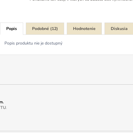
Popis
Podobné (12)
Hodnotenie
Diskusia
Popis produktu nie je dostupný
m.
e
TU
.