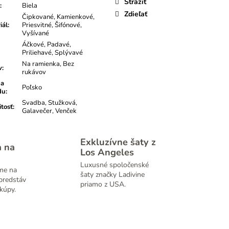
Strážiť
:
Biela
Zdieľať
Čipkované, Kamienkové,
iál
:
Priesvitné, Šifónové,
Vyšívané
Áčkové, Padavé,
Priliehavé, Splývavé
Na ramienka, Bez
v
:
rukávov
na
Poľsko
du
:
Svadba, Stužková,
itosť
:
Galavečer, Venček
Exkluzívne šaty z
a na
Los Angeles
Luxusné spoločenské
me na
šaty značky Ladivine
predstáv
priamo z USA.
kúpy.