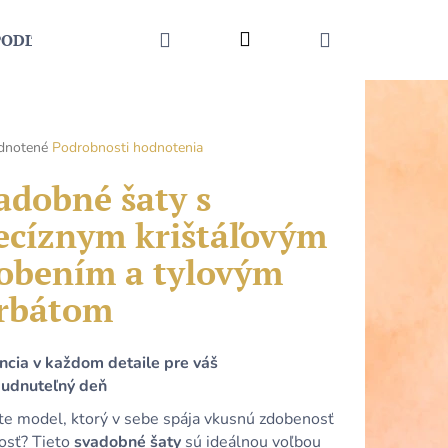
HĽADAŤ
Prihlásenie
NÁKUPNÝ
PODĽA UDALOSTI
MÓDNE DOPLNKY
KONTAKT
KOŠÍK
rné
dnotené
Podrobnosti hodnotenia
enie
tu
adobné šaty s
ecíznym krištáľovým
obením a tylovým
čiek.
rbátom
ncia v každom detaile pre váš
udnuteľný deň
Nasledujúce
te model, ktorý v sebe spája vkusnú zdobenosť
kosť? Tieto
svadobné šaty
sú ideálnou voľbou