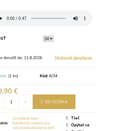
OSŤ
 doručiť do:
11.8.2026
Možnosti doručenia
dom
(1 ks)
Kód:
6/34
9,90 €
tková
DO KOŠÍKA
Tlač
Svadobné šaty -
ória
:
Nádherné modely pre
Opýtať sa
váš nezabudnuteľný deň