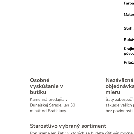
Farba
Mater
Strih
:
Ruká
Kraji
pôvo
Prílež
Osobné
Nezáväzná
vyskúšanie v
objednávk
butiku
mieru
Kamenná predajňa v
Šaty zabezpečí
Dunajskej Strede, len 30
základe vašich 
minút od Bratislavy.
bez povinnosti 
Starostlivo vybraný sortiment
Ponúkame len šaty, v ktorých sa budete cítiť výnimočne.