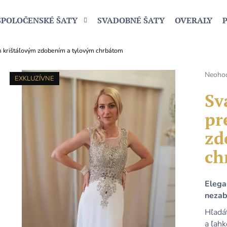
SPOLOČENSKÉ ŠATY
SVADOBNÉ ŠATY
OVERALY
m krištáľovým zdobením a tylovým chrbátom
Čo potrebujete nájsť?
Prieme
Neoho
EXKLUZÍVNE
hodnot
produk
Sv
HĽADAŤ
je
pr
0,0
z
zd
5
Odporúčame
hviezdi
ch
Elega
nezab
Hľadá
a ľah