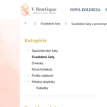
K
Prejsť
na
o
NOVÁ KOLEKCIA
obsah
Späť
Späť
š
do
do
í
Domov
Svadobné šaty
Svadobné šaty s precízny
obchodu
obchodu
k
B
o
Kategórie
Preskočiť
č
kategórie
n
Spoločenské šaty
ý
Svadobné šaty
p
Overaly
a
Nová kolekcia
n
Podľa udalosti
e
Módne doplnky
l
Kabelky