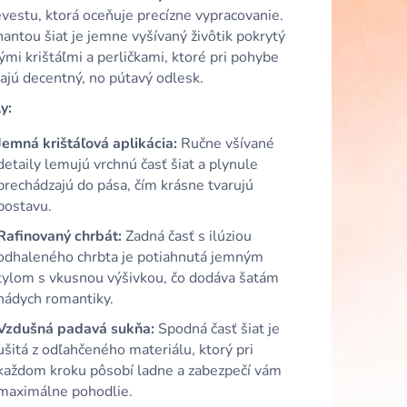
ORUŽOVÉ VOLÁNOVÉ
vestu, ktorá oceňuje precízne vypracovanie.
VANÝM VÝSTRIHOM
ntou šiat je jemne vyšívaný živôtik pokrytý
mi krištáľmi a perličkami, ktoré pri pohybe
ajú decentný, no pútavý odlesk.
y:
Jemná krištáľová aplikácia:
Ručne všívané
detaily lemujú vrchnú časť šiat a plynule
prechádzajú do pása, čím krásne tvarujú
postavu.
Rafinovaný chrbát:
Zadná časť s ilúziou
odhaleného chrbta je potiahnutá jemným
tylom s vkusnou výšivkou, čo dodáva šatám
nádych romantiky.
Vzdušná padavá sukňa:
Spodná časť šiat je
ušitá z odľahčeného materiálu, ktorý pri
každom kroku pôsobí ladne a zabezpečí vám
maximálne pohodlie.