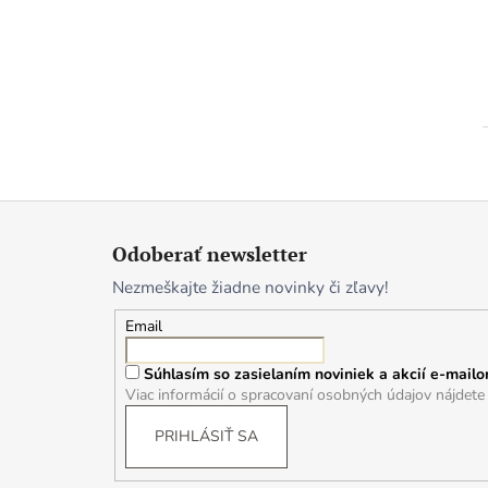
Z
á
Odoberať newsletter
p
Nezmeškajte žiadne novinky či zľavy!
ä
t
Email
i
Súhlasím so zasielaním noviniek a akcií e-mailo
e
Viac informácií o spracovaní osobných údajov nájdet
PRIHLÁSIŤ SA