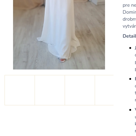
KRÁTKE MODRÉ SATÉNOVÉ ŠATY S
KRÁTKE SVETL
pre ne
ODHALENÝM CHRBTOM A
ŠATY S DRAPO
ŠNUROVANÍM
Domina
39,90 €
drobný
79,90 €
vytvár
Detail