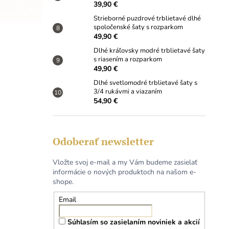
39,90 €
Strieborné puzdrové trblietavé dlhé
spoločenské šaty s rozparkom
49,90 €
Dlhé kráľovsky modré trblietavé šaty
s riasením a rozparkom
49,90 €
Dlhé svetlomodré trblietavé šaty s
3/4 rukávmi a viazaním
54,90 €
Odoberať newsletter
Vložte svoj e-mail a my Vám budeme zasielať
informácie o nových produktoch na našom e-
shope.
Email
Súhlasím so zasielaním noviniek a akcií