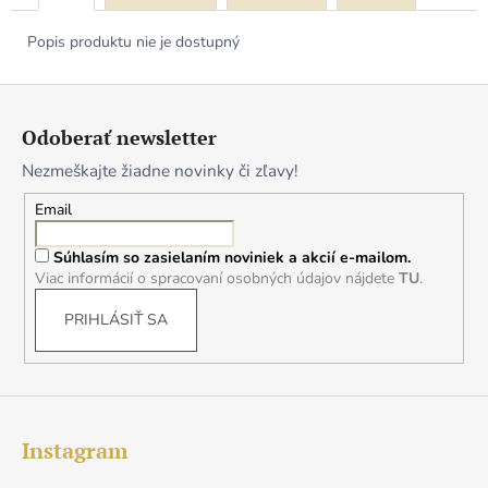
Popis produktu nie je dostupný
Z
á
Odoberať newsletter
p
Nezmeškajte žiadne novinky či zľavy!
ä
t
Email
i
Súhlasím so zasielaním noviniek a akcií e-mailom.
e
Viac informácií o spracovaní osobných údajov nájdete
TU
.
PRIHLÁSIŤ SA
Instagram