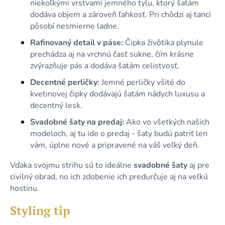
niekoľkými vrstvami jemného tylu, ktorý šatám
dodáva objem a zároveň ľahkosť. Pri chôdzi aj tanci
pôsobí nesmierne ladne.
Rafinovaný detail v páse:
Čipka živôtika plynule
prechádza aj na vrchnú časť sukne, čím krásne
zvýrazňuje pás a dodáva šatám celistvosť.
Decentné perličky:
Jemné perličky všité do
kvetinovej čipky dodávajú šatám nádych luxusu a
decentný lesk.
Svadobné šaty na predaj:
Ako vo všetkých našich
modeloch, aj tu ide o predaj - šaty budú patriť len
vám, úplne nové a pripravené na váš veľký deň.
Vďaka svojmu strihu sú to ideálne
svadobné šaty
aj
pre
civilný obrad, no ich zdobenie ich predurčuje aj na veľkú
hostinu.
Styling tip