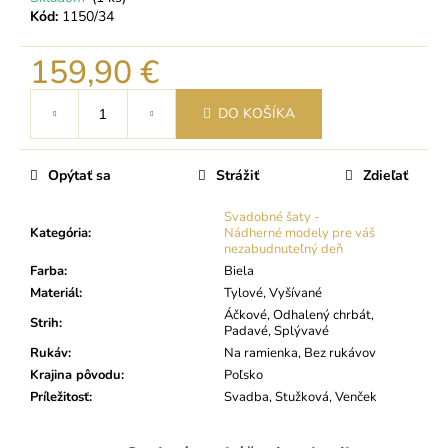
Kód:
1150/34
159,90 €
Jednotková
DO KOŠÍKA
cena:
Opýtať sa
Strážiť
Zdieľať
Svadobné šaty -
Kategória
:
Nádherné modely pre váš
nezabudnuteľný deň
Farba
:
Biela
Materiál
:
Tylové, Vyšívané
Áčkové, Odhalený chrbát,
Strih
:
Padavé, Splývavé
Rukáv
:
Na ramienka, Bez rukávov
Krajina pôvodu
:
Poľsko
Príležitosť
:
Svadba, Stužková, Venček