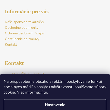
Informácie pre vás
Naše spokojné zákazníčky
Obchodné podmienky
Ochrana osobných údajov
Odstúpenie od zmluvy
Kontakt
Kontakt
eshop
@
vboutique.sk
+421917765941
Na prispôsobenie obsahu a reklám, poskytovanie funkcií
Facebook
sociálnych médií a analýzu návštevnosti používame súbory
v.boutique.dunajskastreda
cookie. Viac informácií
tu
.
+421917765941
Nastavenie
Nenašli ste svoju veľkosť? Žiadny problém! Napíšte nám,
Vytvoril Shoptet