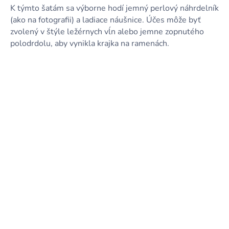
K týmto šatám sa výborne hodí jemný perlový náhrdelník
(ako na fotografii) a ladiace náušnice. Účes môže byť
zvolený v štýle ležérnych vĺn alebo jemne zopnutého
polodrdolu, aby vynikla krajka na ramenách.