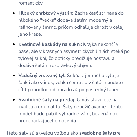
romanticky.
Hlboký chrbtový výstrih:
Zadná časť strihaná do
hlbokého "véčka" dodáva šatám moderný a
rafinovaný šmrnc, pričom odhaľuje chrbát v celej
jeho kráse.
Kvetinové kaskády na sukni:
Krajka nekončí v
páse, ale v krásnych asymetrických líniách steká po
tylovej sukni, čo opticky predlžuje postavu a
dodáva šatám rozprávkový objem.
Vzdušný vrstvený tyl:
Sukňa z jemného tylu je
ľahká ako vánok, vďaka čomu sa v šatách budete
cítiť pohodlne od obradu až po posledný tanec.
Svadobné šaty na predaj:
U nás stavujete na
kvalitu a originalitu. Šaty nepožičiavame – tento
model bude patriť výhradne vám, bez známok
predchádzajúceho nosenia.
Tieto šaty sú skvelou voľbou ako
svadobné šaty pre