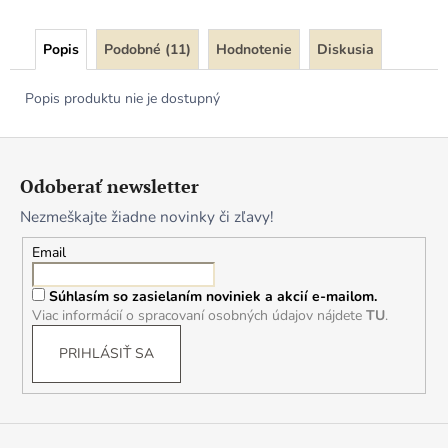
Popis
Podobné (11)
Hodnotenie
Diskusia
Popis produktu nie je dostupný
Z
á
Odoberať newsletter
p
Nezmeškajte žiadne novinky či zľavy!
ä
t
Email
i
Súhlasím so zasielaním noviniek a akcií e-mailom.
e
Viac informácií o spracovaní osobných údajov nájdete
TU
.
PRIHLÁSIŤ SA