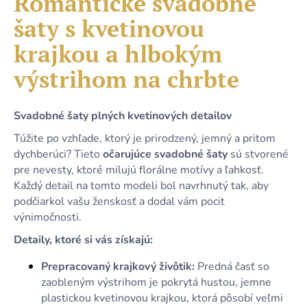
Romantické svadobné
č
je
a
šaty s kvetinovou
0,0
m
z
e
krajkou a hlbokým
5
hviezdičiek.
výstrihom na chrbte
KRÁTKE
TYRKYSOVÉ
METALICKÉ
Svadobné šaty plných kvetinových detailov
ŠATY
S
Túžite po vzhľade, ktorý je prirodzený, jemný a pritom
ODHALENÝM
dychberúci? Tieto
očarujúce svadobné šaty
sú stvorené
CHRBTOM
A
pre nevesty, ktoré milujú florálne motívy a ľahkosť.
ŠNUROVANÍM
Každý detail na tomto modeli bol navrhnutý tak, aby
79,90
podčiarkol vašu ženskosť a dodal vám pocit
€
výnimočnosti.
Detaily, ktoré si vás získajú:
Prepracovaný krajkový živôtik:
Predná časť so
zaobleným výstrihom je pokrytá hustou, jemne
plastickou kvetinovou krajkou, ktorá pôsobí veľmi