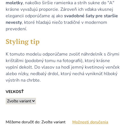
moletky
, nakoľko širšie ramienka a strih sukne do "A"
krásne vyvažujú proporcie. Zároveň ich vďaka vkusnej
elegancii odporúčame aj ako
svadobné šaty pre staršie
nevesty
, ktoré hľadajú niečo tradičné v modernom
prevedení.
Styling tip
K tomuto modelu odporúčame zvoliť náhrdelník s čírymi
krištáľmi (podobný tomu na fotografii), ktorý krásne
vyplní dekolt. Do vlasov sa hodí jemný kvetinový venček
alebo nízky, nedbalý drdol, ktorý nechá vyniknúť hlboký
výstrih na chrbte.
VEĽKOSŤ
Môžeme doručiť do:
Zvoľte variant
Možnosti doručenia