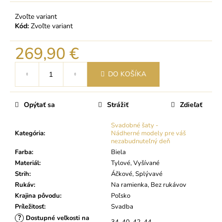
Zvoľte variant
Kód:
Zvoľte variant
269,90 €
Jednotková
DO KOŠÍKA
cena:
Opýtať sa
Strážiť
Zdieľať
Svadobné šaty -
Kategória
:
Nádherné modely pre váš
nezabudnuteľný deň
Farba
:
Biela
Materiál
:
Tylové, Vyšívané
Strih
:
Áčkové, Splývavé
Rukáv
:
Na ramienka, Bez rukávov
Krajina pôvodu
:
Poľsko
Príležitosť
:
Svadba
?
Dostupné veľkosti na
34, 40, 42, 44