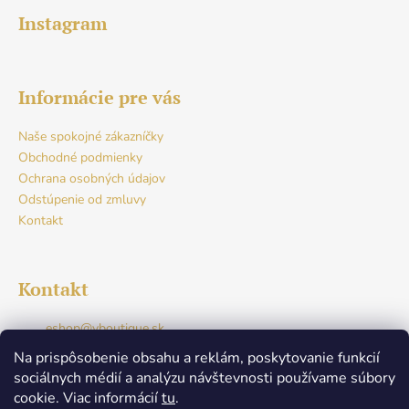
Instagram
Informácie pre vás
Naše spokojné zákazníčky
Obchodné podmienky
Ochrana osobných údajov
Odstúpenie od zmluvy
Kontakt
Kontakt
eshop
@
vboutique.sk
+421917765941
Na prispôsobenie obsahu a reklám, poskytovanie funkcií
Facebook
sociálnych médií a analýzu návštevnosti používame súbory
v.boutique.dunajskastreda
cookie. Viac informácií
tu
.