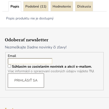
Popis
Podobné (11)
Hodnotenie
Diskusia
Popis produktu nie je dostupný
Z
á
Odoberať newsletter
p
Nezmeškajte žiadne novinky či zľavy!
ä
t
Email
i
Súhlasím so zasielaním noviniek a akcií e-mailom.
e
Viac informácií o spracovaní osobných údajov nájdete
TU
.
PRIHLÁSIŤ SA