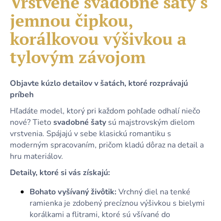
Vrstvené svadobné šaty s
č
je
a
jemnou čipkou,
0,0
m
z
e
korálkovou výšivkou a
5
hviezdičiek.
tylovým závojom
STRIEBORNÉ
PUZDROVÉ
TRBLIETAVÉ
Objavte kúzlo detailov v šatách, ktoré rozprávajú
DLHÉ
príbeh
SPOLOČENSKÉ
ŠATY
Hľadáte model, ktorý pri každom pohľade odhalí niečo
S
ROZPARKOM
nové? Tieto
svadobné šaty
sú majstrovským dielom
vrstvenia. Spájajú v sebe klasickú romantiku s
49,90
€
moderným spracovaním, pričom kladú dôraz na detail a
hru materiálov.
Detaily, ktoré si vás získajú:
Bohato vyšívaný živôtik:
Vrchný diel na tenké
ramienka je zdobený precíznou výšivkou s bielymi
korálkami a flitrami, ktoré sú všívané do