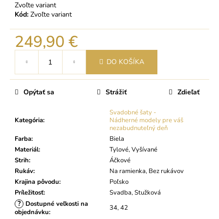
Zvoľte variant
Kód:
Zvoľte variant
249,90 €
Jednotková
DO KOŠÍKA
cena:
Opýtať sa
Strážiť
Zdieľať
Svadobné šaty -
Kategória
:
Nádherné modely pre váš
nezabudnuteľný deň
Farba
:
Biela
Materiál
:
Tylové, Vyšívané
Strih
:
Áčkové
Rukáv
:
Na ramienka, Bez rukávov
Krajina pôvodu
:
Poľsko
Príležitosť
:
Svadba, Stužková
?
Dostupné veľkosti na
34, 42
objednávku
: