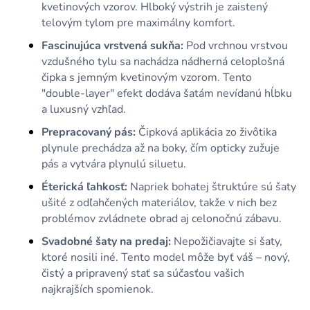
kvetinových vzorov. Hlboký výstrih je zaistený
telovým tylom pre maximálny komfort.
Fascinujúca vrstvená sukňa:
Pod vrchnou vrstvou
vzdušného tylu sa nachádza nádherná celoplošná
čipka s jemným kvetinovým vzorom. Tento
"double-layer" efekt dodáva šatám nevídanú hĺbku
a luxusný vzhľad.
Prepracovaný pás:
Čipková aplikácia zo živôtika
plynule prechádza až na boky, čím opticky zužuje
pás a vytvára plynulú siluetu.
Éterická ľahkosť:
Napriek bohatej štruktúre sú šaty
ušité z odľahčených materiálov, takže v nich bez
problémov zvládnete obrad aj celonočnú zábavu.
Svadobné šaty na predaj:
Nepožičiavajte si šaty,
ktoré nosili iné. Tento model môže byť váš – nový,
čistý a pripravený stať sa súčasťou vašich
najkrajších spomienok.