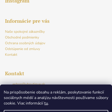
Instagram
Informácie pre vás
Naše spokojné zákazníčky
Obchodné podmienky
Ochrana osobných údajov
Odstúpenie od zmluvy
Kontakt
Kontakt
eshop
@
vboutique.sk
+421917765941
Na prispôsobenie obsahu a reklám, poskytovanie funkcií
Facebook
sociálnych médií a analýzu návštevnosti používame súbory
v.boutique.dunajskastreda
cookie. Viac informácií
tu
.
+421917765941