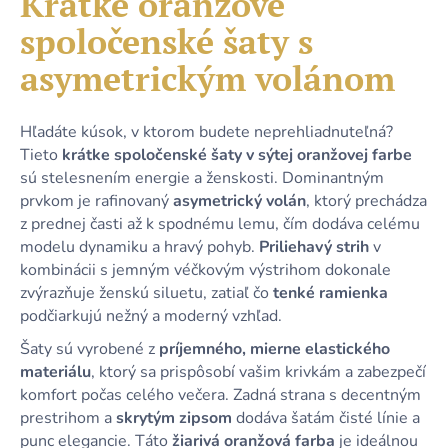
Krátke oranžové
č
je
a
spoločenské šaty s
0,0
m
z
e
asymetrickým volánom
5
hviezdičiek.
STRIEBORNÉ
Hľadáte kúsok, v ktorom budete neprehliadnuteľná?
PUZDROVÉ
Tieto
krátke spoločenské šaty v sýtej oranžovej farbe
TRBLIETAVÉ
sú stelesnením energie a ženskosti. Dominantným
DLHÉ
SPOLOČENSKÉ
prvkom je rafinovaný
asymetrický volán
, ktorý prechádza
ŠATY
z prednej časti až k spodnému lemu, čím dodáva celému
S
ROZPARKOM
modelu dynamiku a hravý pohyb.
Priliehavý strih
v
kombinácii s jemným véčkovým výstrihom dokonale
49,90
€
zvýrazňuje ženskú siluetu, zatiaľ čo
tenké ramienka
podčiarkujú nežný a moderný vzhľad.
Šaty sú vyrobené z
príjemného, mierne elastického
materiálu
, ktorý sa prispôsobí vašim krivkám a zabezpečí
komfort počas celého večera. Zadná strana s decentným
prestrihom a
skrytým zipsom
dodáva šatám čisté línie a
punc elegancie. Táto
žiarivá oranžová farba
je ideálnou