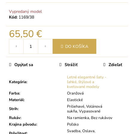
Vypredaný model
Kód:
1169/38
65,50 €
Jednotková
DO KOŠÍKA
cena:
Opýtať sa
Strážiť
Zdieľať
Letné elegantné šaty -
Kategória
:
ľahké, štýlové a
kvetované modely
Farba
:
Oranžová
Materiál
:
Elastické
Priliehavé, Volánová
Strih
:
sukňa, Vypasované
Rukáv
:
Na ramienka, Bez rukávov
Krajina pôvodu
:
Poľsko
Svadba, Oslava,
Príležitosť
: