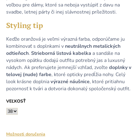
voľbou pre dámy, ktoré sa neboja vystúpiť z davu na
svadbe, letnej párty či inej slávnostnej príležitosti.
Styling tip
Keďže oranžová je veľmi výrazná farba, odporúčame ju
kombinovať s doplnkami v
neutrálnych metalických
odtieňoch
.
Strieborná listová kabelka
a sandále na
vysokom opätku dodajú outfitu potrebný jas a luxusný
nádych. Ak preferujete jemnejší vzhľad, zvoľte
doplnky v
telovej (nude) farbe
, ktoré opticky predĺžia nohy. Celý
look krásne doplnia
výrazné náušnice
, ktoré pritiahnu
pozornosť k tvári a dotvoria dokonalý spoločenský outfit.
VEĽKOSŤ
Možnosti doručenia