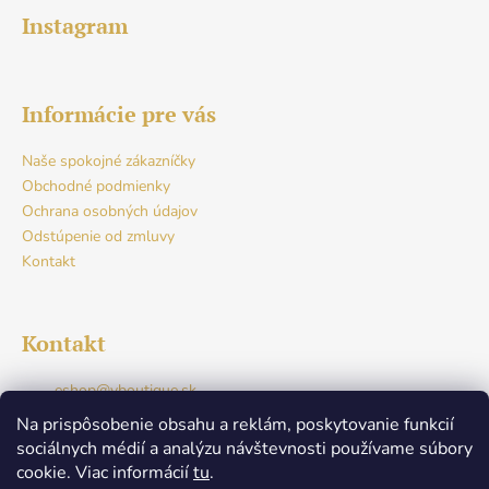
Instagram
Informácie pre vás
Naše spokojné zákazníčky
Obchodné podmienky
Ochrana osobných údajov
Odstúpenie od zmluvy
Kontakt
Kontakt
eshop
@
vboutique.sk
+421917765941
Na prispôsobenie obsahu a reklám, poskytovanie funkcií
Facebook
sociálnych médií a analýzu návštevnosti používame súbory
v.boutique.dunajskastreda
cookie. Viac informácií
tu
.