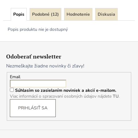
Popis
Podobné (12)
Hodnotenie
Diskusia
Popis produktu nie je dostupný
Z
á
Odoberať newsletter
p
Nezmeškajte žiadne novinky či zľavy!
ä
t
Email
i
Súhlasím so zasielaním noviniek a akcií e-mailom.
e
Viac informácií o spracovaní osobných údajov nájdete
TU
.
PRIHLÁSIŤ SA